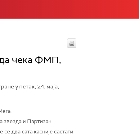
зда чека ФМП,
не у петак, 24. маја,
Мега.
а звезда и Партизан.
 се два сата касније састати