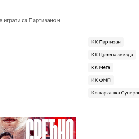
е играти са Партизаном.
КК Партизан
КК Црвена звезда
КК Мега
КК ФМП
Кошаркашка Суперли