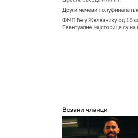
Други мечеви полуфинала плеј
ФМП ће у Железнику од 18 сат
Евентуалне мајсторице су на п
Везани чланци