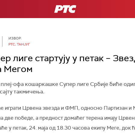
РТС
ИЗВОР:
РТС, ТАНЈУГ
р лиге стартују у петак – Зве
а Мегом
леј-офа кошаркашке Супер лиге Србије биће одигра
сајту такмичења.
е играти Црвена звезда и ФМП, односно Партизан и 
а две победе, а предност домаћег терена имају Црвен
 у петак, 24. маја од 18.30 часова екипу Меге, док ће