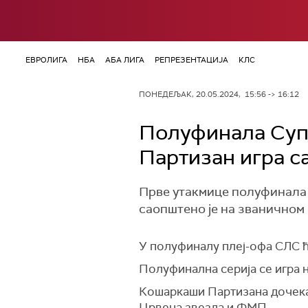
ЕВРОЛИГА
НБА
АБА ЛИГА
РЕПРЕЗЕНТАЦИЈА
КЛС
ПОНЕДЕЉАК, 20.05.2024, 15:56 -> 16:12
Полуфинала Супе
Партизан игра с
Прве утакмице полуфинала п
саопштено је на званичном 
У полуфиналу плеј-офа СЛС ћ
Полуфинална серија се игра н
Кошаркаши Партизана дочекаће
Црвена звезда и ФМП.