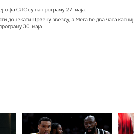
-офа СЛС су на програму 27. маја.
и дочекати Црвену звезду, а Мега ће два часа касниј
рограму 30. маја.