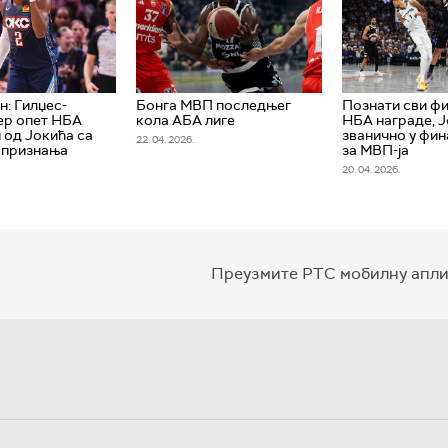
н: Гилџес-
Бонга МВП последњег
Познати сви фи
ер опет НБА
кола АБА лиге
НБА награде, 
 од Јокића са
званично у фин
22. 04. 2026.
 признања
за МВП-ја
20. 04. 2026.
Преузмите РТС мобилну апли