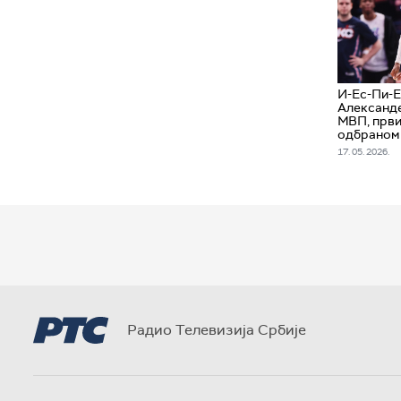
И-Ес-Пи-Е
Александ
МВП, први
одбраном
17. 05. 2026.
Радио Телевизија Србије