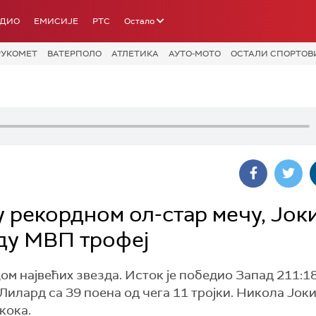
АДИО
ЕМИСИЈЕ
РТС
Остало
РУКОМЕТ
ВАТЕРПОЛО
АТЛЕТИКА
АУТО-МОТО
ОСТАЛИ СПОРТОВ
 рекордном ол-стар мечу, Јок
ду МВП трофеј
ом највећих звезда. Исток је победио Запад 211:18
Лилард са 39 поена од чега 11 тројки. Никола Јоки
кока.