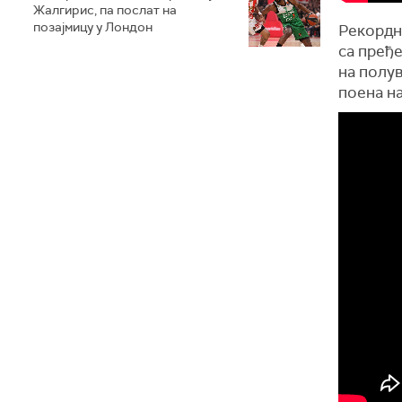
Жалгирис, па послат на
позајмицу у Лондон
Рекордно
са пређе
на полув
поена на