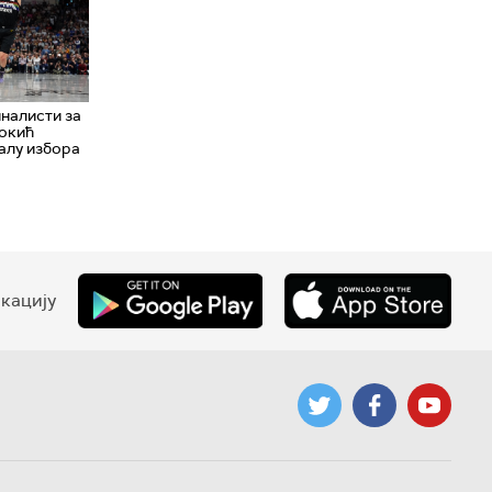
налисти за
Јокић
алу избора
кацију