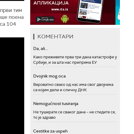
 први тим
више поена
 са 104
КОМЕНТАРИ
Da, ali...
Како преживети прва три дана катастрофе у
Србији, и за шта нас припрема ЕУ
Dvojnik mog oca
Вероватно свако од нас има свог двојника
са којим дели и сличну ДНК
Nemogućnost tusiranja
Не туширате се сваког дана – не стидите се,
то је здраво
Cestitke za uspeh