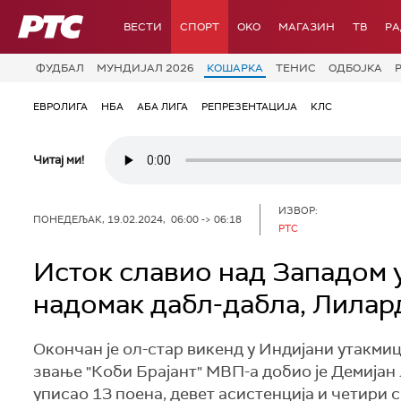
РТС
ВЕСТИ
СПОРТ
OKO
МАГАЗИН
ТВ
Р
ФУДБАЛ
МУНДИЈАЛ 2026
КОШАРКА
ТЕНИС
ОДБОЈКА
ЕВРОЛИГА
НБА
АБА ЛИГА
РЕПРЕЗЕНТАЦИЈА
КЛС
Читај ми!
ИЗВОР:
ПОНЕДЕЉАК, 19.02.2024, 06:00 -> 06:18
РТС
Исток славио над Западом у
надомак дабл-дабла, Лилар
Окончан је ол-стар викенд у Индијани утакмиц
звање "Коби Брајант" МВП-а добио је Демијан 
уписао 13 поена, девет асистенција и четири с