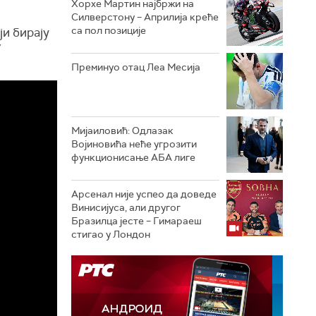
Хорхе Мартин најбржи на
Силверстону – Априлија креће
са пол позиције
и бирају
У
Преминуо отац Леа Месија
Мијаиловић: Одлазак
Војиновића неће угрозити
функционисање АБА лиге
Арсенал није успео да доведе
Винисијуса, али другог
Бразилца јесте – Гимараеш
стигао у Лондон