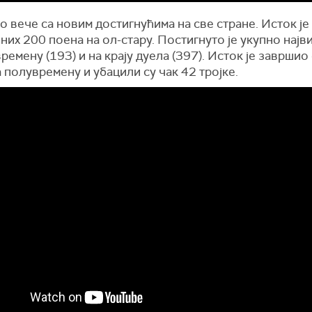
 вече са новим достигнућима на све стране. Исток је
них 200 поена на ол-стару. Постигнуто је укупно нај
ремену (193) и на крају дуела (397). Исток је завршио
 полувремену и убацили су чак 42 тројке.