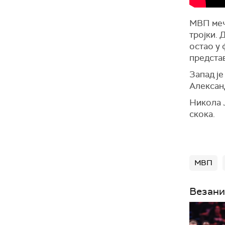
МВП меча
тројки. 
остао у 
представ
Запад је
Александ
Никола Ј
скока.
МВП
Везани