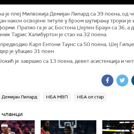
 је плеј Милвокија Демијан Лилард са 39 поена, од ч
Дан након освојене титуле у брзом шутирању тројки је 
форми. Пратио га је ас Бостона Џејлен Браун са 36, а 
ник Тајрис Халибуртон је стао на 32 поена.
 предводио Карл Ентони Таунс са 50 поена, Шеј Гилџе
ер је убацио 31 поен.
окић је завршио са 13 поена, девет асистенција и че
Демијан Лилард
НБА МВП
НБА ол стар
 чланци