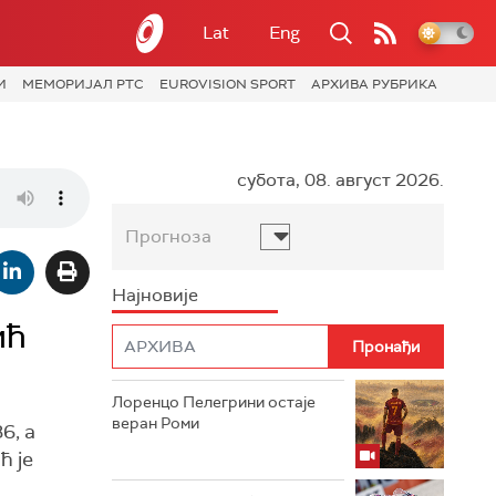
Lat
Eng
И
МЕМОРИЈАЛ РТС
EUROVISION SPORT
АРХИВА РУБРИКА
субота, 08. август 2026.
Прогноза
Најновије
ић
Лоренцо Пелегрини остаје
веран Роми
6, а
ћ је