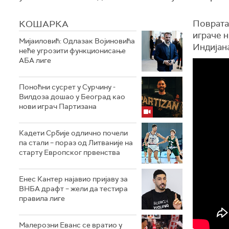
КОШАРКА
Повратак
играче н
Мијаиловић: Одлазак Војиновића
Индијана
неће угрозити функционисање
АБА лиге
Поноћни сусрет у Сурчину -
Вилдоза дошао у Београд као
нови играч Партизана
Кадети Србије одлично почели
па стали – пораз од Литваније на
старту Европског првенства
Енес Кантер најавио пријаву за
ВНБА драфт – жели да тестира
правила лиге
Малерозни Еванс се вратио у