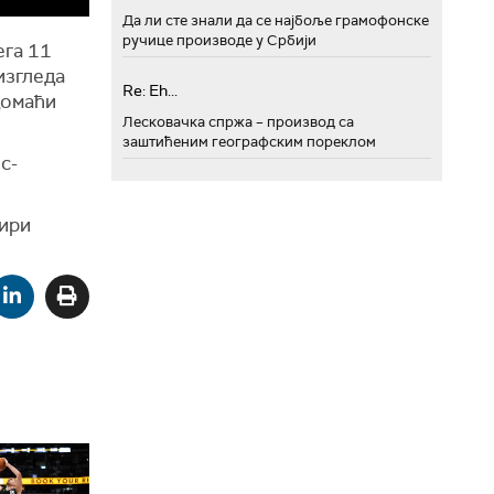
Да ли сте знали да се најбоље грамофонске
ручице производе у Србији
ега 11
изгледа
Re: Eh...
домаћи
Лесковачка спржа – производ са
заштићеним географским пореклом
с-
тири