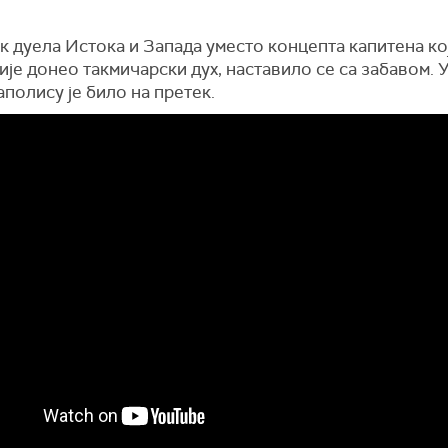
 дуела Истока и Запада уместо концепта капитена кој
ије донео такмичарски дух, наставило се са забавом. 
полису је било на претек.