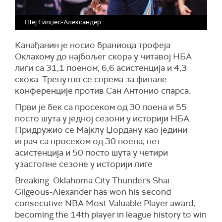
Шеј Гилџес-Александер
Kaнађанин је носио браниоца трофеја
Оклахому до најбољег скора у читавој НБА
лиги са 31,1 поеном, 6,6 асистенција и 4,3
скока. Тренутно се спрема за финале
конференције против Сан Антонио спарса.
Први је бек са просеком од 30 поена и 55
посто шута у једној сезони у историји НБА.
Придружио се Мајклу Џордану као једини
играч са просеком од 30 поена, пет
асистенција и 50 посто шута у четири
узастопне сезоне у историји лиге
Breaking: Oklahoma City Thunder's Shai
Gilgeous-Alexander has won his second
consecutive NBA Most Valuable Player award,
becoming the 14th player in league history to win