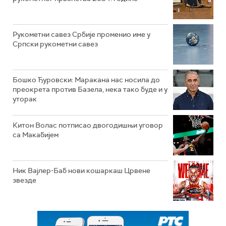
Рукометни савез Србије променио име у
Српски рукометни савез
Бошко Ђуровски: Маракана нас носила до
преокрета против Базела, нека тако буде и у
уторак
Китон Волас потписао двогодишњи уговор
са Макабијем
Ник Вајлер-Баб нови кошаркаш Црвене
звезде