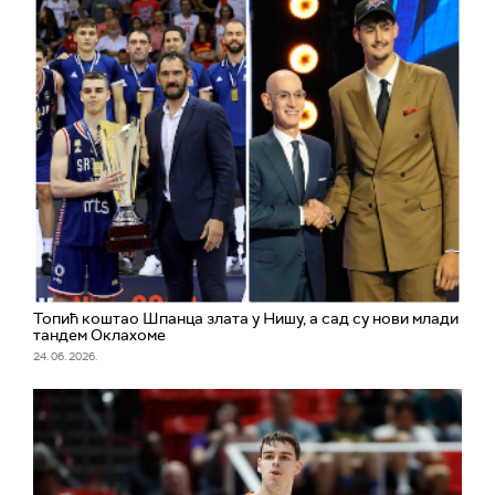
Топић коштао Шпанца злата у Нишу, а сад су нови млади
тандем Оклахоме
24. 06. 2026.