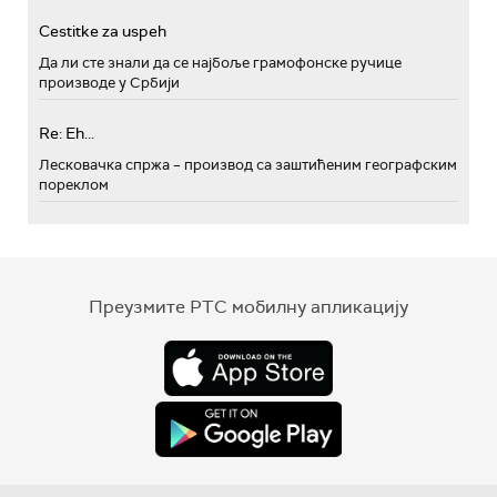
Cestitke za uspeh
Да ли сте знали да се најбоље грамофонске ручице
производе у Србији
Re: Eh...
Лесковачка спржа – производ са заштићеним географским
пореклом
Преузмите РТС мобилну апликацију