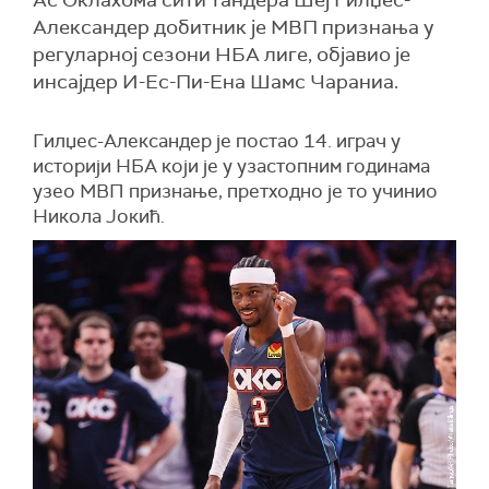
Ас Оклахома сити тандера Шеј Гилџес-
Александер добитник је МВП признања у
регуларној сезони НБА лиге, објавио је
инсајдер И-Ес-Пи-Ена Шамс Чараниа.
Гилџес-Александер је постао 14. играч у
историји НБА који је у узастопним годинама
узео МВП признање, претходно је то учинио
Никола Јокић.