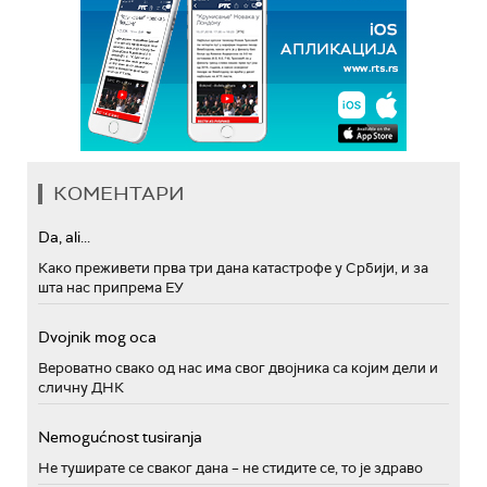
КОМЕНТАРИ
Da, ali...
Како преживети прва три дана катастрофе у Србији, и за
шта нас припрема ЕУ
Dvojnik mog oca
Вероватно свако од нас има свог двојника са којим дели и
сличну ДНК
Nemogućnost tusiranja
Не туширате се сваког дана – не стидите се, то је здраво