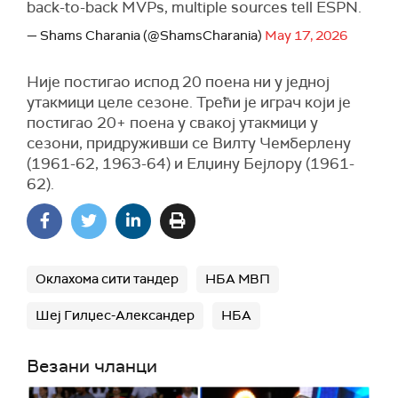
back-to-back MVPs, multiple sources tell ESPN.
— Shams Charania (@ShamsCharania)
May 17, 2026
Није постигао испод 20 поена ни у једној
утакмици целе сезоне. Трећи је играч који је
постигао 20+ поена у свакој утакмици у
сезони, придруживши се Вилту Чемберлену
(1961-62, 1963-64) и Елџину Бејлору (1961-
62).
Оклахома сити тандер
НБА МВП
Шеј Гилџес-Александер
НБА
Везани чланци