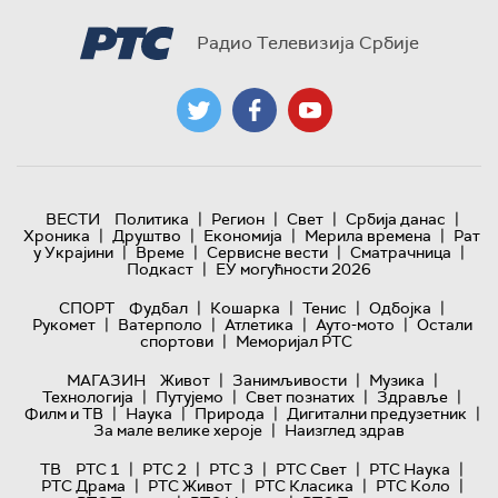
Радио Телевизија Србије
|
|
|
|
ВЕСТИ
Политика
Регион
Свет
Србија данас
|
|
|
|
Хроника
Друштво
Економија
Мерила времена
Рат
|
|
|
|
у Украјини
Време
Сервисне вести
Сматрачница
|
Подкаст
ЕУ могућности 2026
|
|
|
|
СПОРТ
Фудбал
Кошарка
Тенис
Одбојка
|
|
|
|
Рукомет
Ватерполо
Атлетика
Ауто-мото
Остали
|
спортови
Меморијал РТС
|
|
|
МАГАЗИН
Живот
Занимљивости
Музика
|
|
|
|
Технологијa
Путујемо
Свет познатих
Здравље
|
|
|
|
Филм и ТВ
Наука
Природа
Дигитални предузетник
|
За мале велике хероје
Наизглед здрав
|
|
|
|
|
ТВ
РТС 1
РТС 2
РТС 3
РТС Свет
РТС Наука
|
|
|
|
РТС Драма
РТС Живот
РТС Класика
РТС Коло