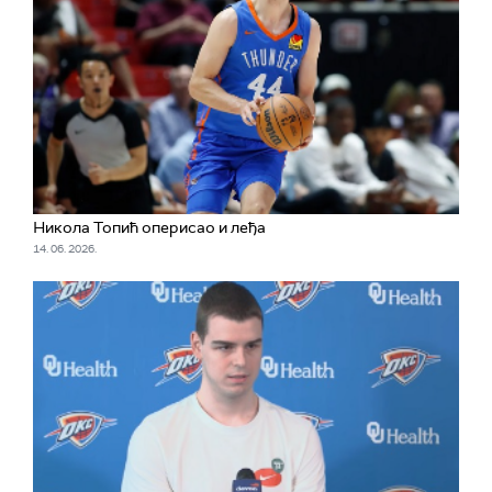
Никола Топић оперисао и леђа
14. 06. 2026.