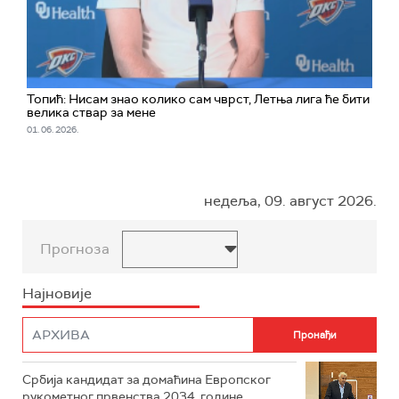
Топић: Нисам знао колико сам чврст, Летња лига ће бити
велика ствар за мене
01. 06. 2026.
недеља, 09. август 2026.
Прогноза
Најновије
Србија кандидат за домаћина Европског
рукометног првенства 2034. године