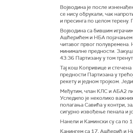
Војводина је после изненађе
се нису обрукали, чак напро
и пресинга по целом терену. 
Војводина са бившим играчи
Ашћерићем и НБА појачањем 
читавог првог полувремена. 
минималне предности. Закуц
43:36 Партизану у том тренут
Тај кош Копривице и стечена
предности Партизана у трећо
рекету и једном тројком. Јед
Међутим, члан КЛС и АБА2 лиг
Уследило је неколико важних 
полагања Савића у контри, за
сигурно извођење пенала и јо
Нанели и Камински су са по 1
Канингем са 17, Ашћерић и Н