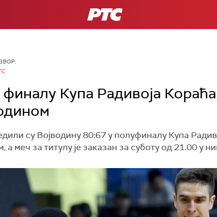
РТС
ЗВОР:
ТС
у финалу Купа Радивоја Кораћа
водином
или су Војводину 80:67 у полуфиналу Купа Радиво
 а меч за титулу је заказан за суботу од 21.00 у н