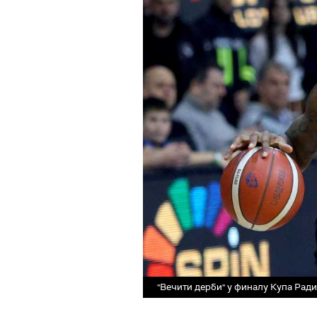
"Вечити дерби" у финалу Купа Ради