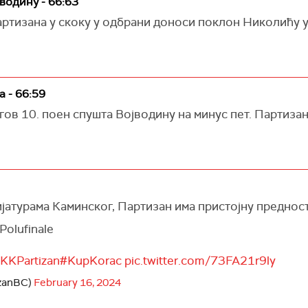
водину - 66:63
ртизана у скоку у одбрани доноси поклон Николићу у
а - 66:59
ов 10. поен спушта Војводину на минус пет. Партизан
јатурама Каминског, Партизан има пристојну преднос
Polufinale
KKPartizan
#KupKorac
pic.twitter.com/73FA21r9ly
izanBC)
February 16, 2024