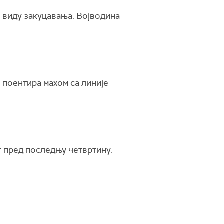
 виду закуцавања. Војводина
 поентира махом са линије
т пред последњу четвртину.