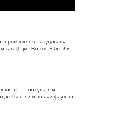
бог промашеног закуцавања
м као Џејмс Ворти. У борби
 узастопне покушаје из
ни где Нанели извлачи фаул за