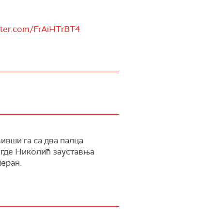
itter.com/FrAiHTrBT4
ивши га са два палца
 где Николић зауставња
меран.