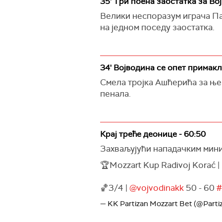
35' Три поена заостатка за Вој
Велики неспоразум играча Па
на једном поседу заостатка.
34' Војводина се опет примакл
Смела тројка Ашћерића за њег
пенала.
Крај треће деонице - 60:50
Захваљујући нападачким мини
🏆Mozzart Kup Radivoj Korać | 
🏀3/4 |
@vojvodinakk
50 - 60
#
— KK Partizan Mozzart Bet (@Part