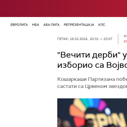
ЕВРОЛИГА
НБА
АБА ЛИГА
РЕПРЕЗЕНТАЦИЈА
КЛС
И
ПЕТАК, 16.02.2024, 20:31 -> 23:07
Р
"Вечити дерби" 
изборио са Вој
Кошаркаши Партизана побед
састати са Црвеном звездом,