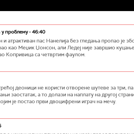
 у проблему - 46:40
н и атрактиван пас Нанелија без гледања пропао је з
рао као Меџик Џонсон, али Ледеј није завршио куцање
укао Копривица са четвртим фаулом.
трећој деоници не користи отворене шутеве за три, па
ањи заостатак, а то долази на наплату на другој стра
којим је постао први двоцифрени играч на мечу.
6