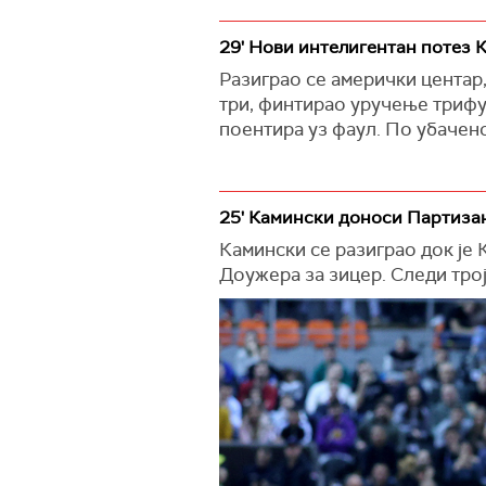
29' Нови интелигентан потез К
Разиграо се амерички центар,
три, финтирао уручење трифу
поентира уз фаул. По убачено
25' Камински доноси Партизан
Камински се разиграо док је
Доужера за зицер. Следи трој