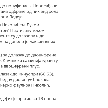
а до полуфинала. Новосађани
тама одбране од пик енд рола
ог и Ледеја.
м Николићем, Луком
атом" Партизану током
енте су долазили и до
ена донело је максималних
ац за долазак до двоцифрене
 Камински са минијатурама у
на двоцифрени плус.
лазак до минус три (66:63).
збедну дистанцу: блокада
намерно фаулира Николић,
еј их је пратио са 13 поена.