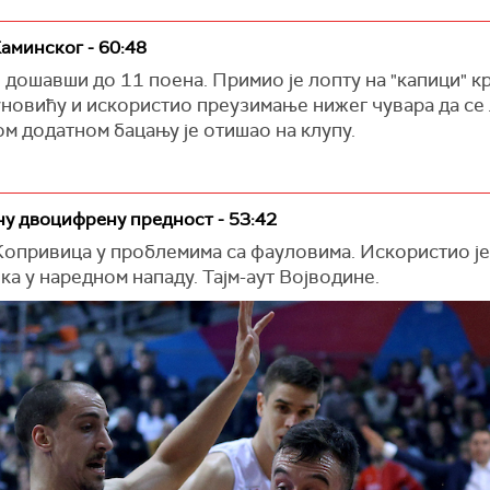
аминског - 60:48
 дошавши до 11 поена. Примио је лопту на "капици" кр
новићу и искористио преузимање нижег чувара да се 
м додатном бацању је отишао на клупу.
у двоцифрену предност - 53:42
 Копривица у проблемима са фауловима. Искористио је
ка у наредном нападу. Тајм-аут Војводине.