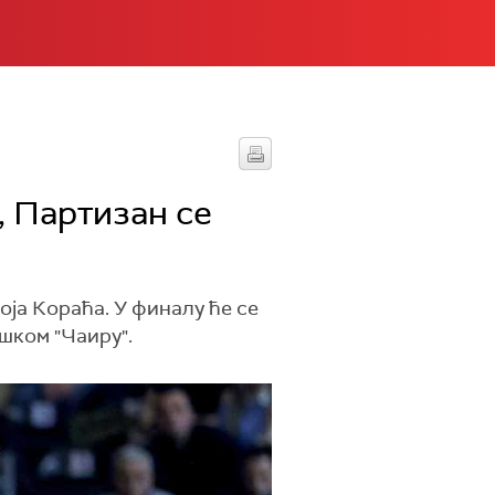
, Партизан се
ја Кораћа. У финалу ће се
ишком "Чаиру".