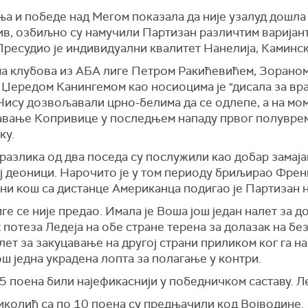
ња и победе над Мегом показала да није узалуд дошл
тив, озбиљно су намучили Партизан различтим варијан
Пресудио је индивидуални квалитет Нанелија, Каминск
ма клубова из АБА лиге Петром Ракићевићем, Зорано
Џередом Канингемом као носиоцима је "дисала за вр
Нису дозвољавали црно-белима да се одлепе, а на мом
авање Копривице у последњем нападу првог полуврем
ку.
 разлика од два поседа су послужили као добар замај
ј деоници. Нарочито је у том периоду бриљирао Френк
ини кош са дистанце Американца подигао је Партизан 
е се није предао. Имала је Воша још један налет за до
потеза Ледеја на обе стране терена за долазак на бе
лет за закуцавање на другој страни приликом ког га 
ш једна украдена лопта за полагање у контри.
5 поена били најефикаснији у победничком саставу. Лед
иколић са по 10 поена су предњачили код Војводине.