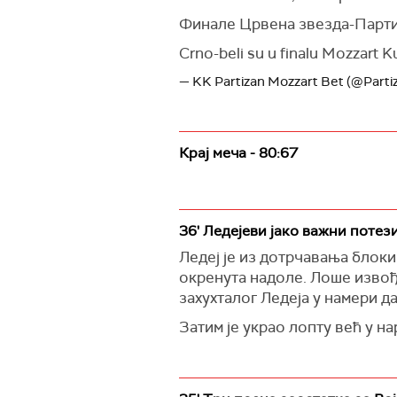
Финале Црвена звезда-Партиз
Crno-beli su u finalu Mozzart K
— KK Partizan Mozzart Bet (@Part
Крај меча - 80:67
36' Ледејеви јако важни потез
Ледеј је из дотрчавања блоки
окренута надоле. Лоше извођ
захухталог Ледеја у намери д
Затим је украо лопту већ у н