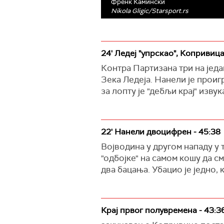
Френк Камински
Nikola Gligic/Starsport.rs
24' Ледеј "упрскао", Копривица
Контра Партизана три на једа
Зека Ледеја. Нанели је проиг
за лопту је "дебљи крај" изв
22' Нанели двоцифрен - 45:38
Војводина у другом нападу у 
"одбојке" на самом кошу да см
два бацања. Убацио је једно, 
Крај првог полувремена - 43:3