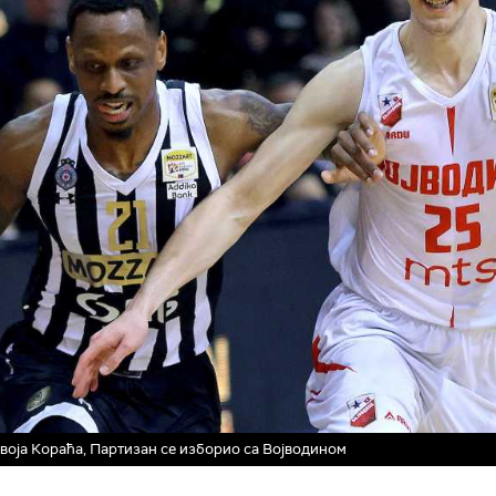
воја Кораћа, Партизан се изборио са Војводином