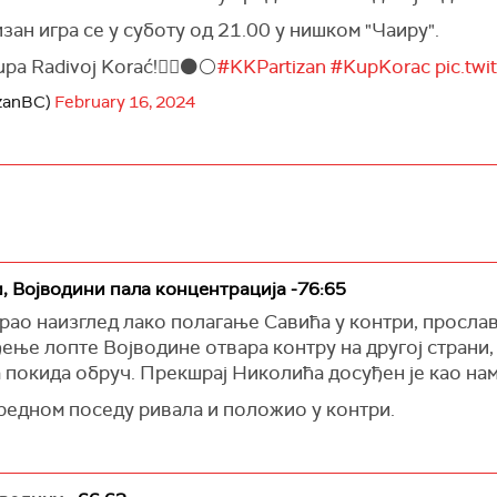
ан игра се у суботу од 21.00 у нишком "Чаиру".
upa Radivoj Korać!✊🏽⚫️⚪️
#KKPartizan
#KupKorac
pic.tw
izanBC)
February 16, 2024
и, Војводини пала концентрација -76:65
рао наизглед лако полагање Савића у контри, прослав
ење лопте Војводине отвара контру на другој страни,
а покида обруч. Прекшрај Николића досуђен је као на
аредном поседу ривала и положио у контри.