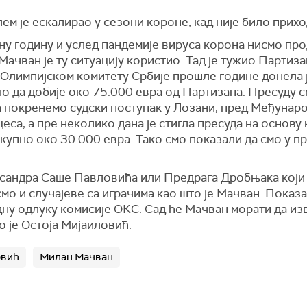
 је ескалирао у сезони короне, кад није било приход
у годину и услед пандемије вируса корона нисмо прод
Мачван је ту ситуацију користио. Тад је тужио Партиз
 Олимпијском комитету Србије прошле године донела 
о да добије око 75.000 евра од Партизана. Пресуду с
а покренемо судски поступак у Лозани, пред Међунаро
са, а пре неколико дана је стигла пресуда на основу 
купно око 30.000 евра. Тако смо показали да смо у пр
ксандра Саше Павловића или Предрага Дробњака који
мо и случајеве са играчима као што је Мачван. Показал
дну одлуку комисије ОКС. Сад ће Мачван морати да изв
ио је Остоја Мијаиловић.
овић
Милан Мачван