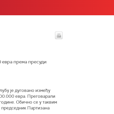
 евра према пресуди
лубу је дуговано између
100.000 евра. Преговарали
 године. Обично се у таквим
је председник Партизана