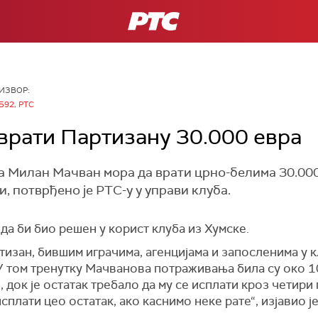
РТС
ИЗВОР:
Б92, РТС
врати Партизану 30.000 евра
 Милан Мачван мора да врати црно-белима 30.000
, потврђено је РТС-у у управи клуба.
 да би био решен у корист клуба из Хумске.
изан, бившим играчима, агенцијама и запосленима у к
 У том тренутку Мачванова потраживања била су око 
, док је остатак требало да му се исплати кроз четири
сплати цео остатак, ако каснимо неке рате“, изјавио 