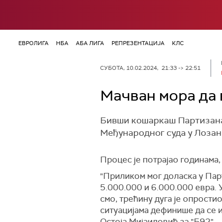
ЕВРОЛИГА
НБА
АБА ЛИГА
РЕПРЕЗЕНТАЦИЈА
КЛС
СУБОТА, 10.02.2024, 21:33 -> 22:51
Мачван мора да 
Бивши кошаркаш Партизана
Међународног суда у Лозани
Процес је потрајао годинама,
"Приликом мог доласка у Парт
5.000.000 и 6.000.000 евра.
смо, трећину дуга је опростио
ситуацијама дефинише да се и
Остоја Мијаиловић за "Б92".