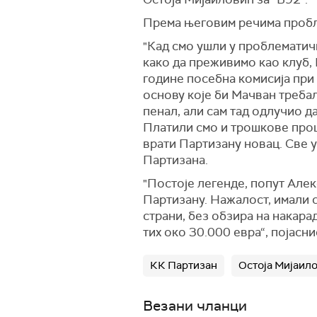
Према његовим речима проблем
"Кад смо ушли у проблематичн
како да преживимо као клуб, 
године посебна комисија при
основу које би Мачван требал
пенал, али сам тад одлучио д
Платили смо и трошкове проце
врати Партизану новац. Све у
Партизана.
"Постоје легенде, попут Але
Партизану. Нажалост, имали с
страни, без обзира на накара
тих око 30.000 евра“, појасн
КК Партизан
Остоја Мијаил
Везани чланци