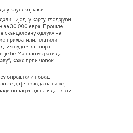
а у клупској каси.
али ниједну карту, гледајући
ан за 30.000 евра. Прошле
је скандалозну одлуку на
мо прихватили, платили
дним судом за спорт.
које ће Мачван морати да
аву“, каже први човек
 су опраштали новац
о се да је правда на нашој
ади новац из џепа и да плати