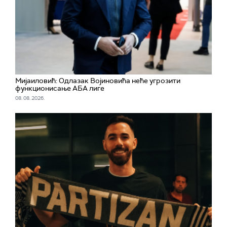
Мијаиловић: Одлазак Војиновића неће угрозити
функционисање АБА лиге
08. 08. 2026.