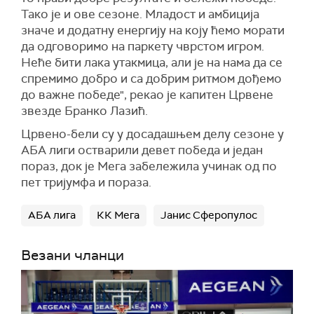
Тако је и ове сезоне. Младост и амбиција
значе и додатну енергију на коју ћемо морати
да одговоримо на паркету чврстом игром.
Неће бити лака утакмица, али је на нама да се
спремимо добро и са добрим ритмом дођемо
до важне победе", рекао је капитен Црвене
звезде Бранко Лазић.
Црвено-бели су у досадашњем делу сезоне у
АБА лиги остварили девет победа и један
пораз, док је Мега забележила учинак од по
пет тријумфа и пораза.
АБА лига
КК Мега
Јанис Сферопулос
Везани чланци