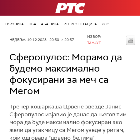
РТС
ЕВРОЛИГА
НБА
АБА ЛИГА
РЕПРЕЗЕНТАЦИЈА
КЛС
ИЗВОР:
НЕДЕЉА, 10.12.2023, 20:50 -> 20:57
ТАНЈУГ
Сферопулос: Морамо да
будемо максимално
фокусирани за меч са
Мегом
Тренер кошаркаша Црвене звезде Јанис
Сферопулос изјавио је данас да његов тим
мора да буде максимално фокусиран ако
жели да утакмицу са Мегом уведе у ритам,
који одговара "црвено-белима".