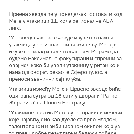
Црвена звезда ће у понедељак гостовати код
Меге у утакмици 11. кола регионалне АБА
лиге.
"У понедељак нас очекује изузетно важна
утакмица у регионалном такмичењу. Мега је
изузетно млад и талентован тим. Морамо да
будемо максимално фокусирани и спремни за
овај меч како би увели утакмицу у ритам који
нама одговора", рекао је Сферопулос, а
преноси званични сајт клуба.
Утакмица између Меге и Црвене звезде биће
одиграна сутра од 18 сати у дворани "Ранко
Жеравица" на Новом Београду.
"Утакмице против Меге су по правили мечеви
које најављујемо као дуеле са врло младом,
талентованом и амбициозном екипом која уз
то прави добре резултате и бележи победе.