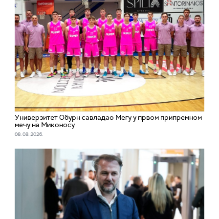
Универзитет Обурн савладао Мегу у првом припремном
мечу на Миконосу
08. 08. 2026.