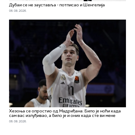
Дубаи се не зауставља - потписао и Шенгелија
06. 08. 2026.
Хезоња се опростио од Мадриђана: Било је ноћи када
сам вас излуђивао, а било је и оних када сте ви мене
06. 08. 2026.