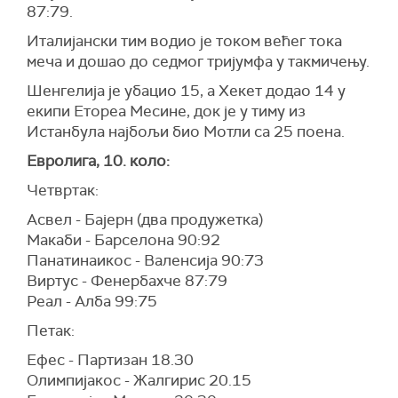
87:79.
Италијански тим водио је током већег тока
меча и дошао до седмог тријумфа у такмичењу.
Шенгелија је убацио 15, а Хекет додао 14 у
екипи Етореа Месине, док је у тиму из
Истанбула најбољи био Мотли са 25 поена.
Евролига, 10. коло:
Четвртак:
Асвел - Бајерн (два продужетка)
Макаби - Барселона 90:92
Панатинаикос - Валенсија 90:73
Виртус - Фенербахче 87:79
Реал - Алба 99:75
Петак:
Ефес - Партизан 18.30
Олимпијакос - Жалгирис 20.15