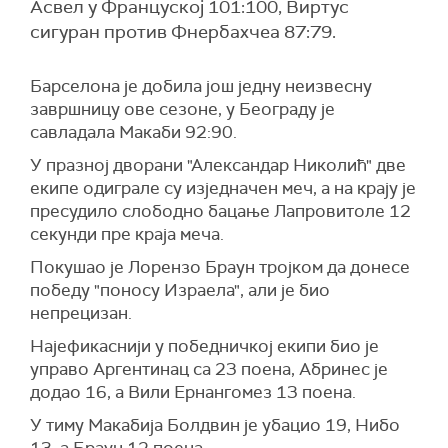
Асвел у Француској 101:100, Виртус
сигуран против Фнербахчеа 87:79.
Барселона је добила још једну неизвесну
завршницу ове сезоне, у Београду је
савладала Макаби 92:90.
У празној дворани "Александар Николић" две
екипе одиграле су изједначен меч, а на крају је
пресудило слободно бацање Лапровитоле 12
секунди пре краја меча.
Покушао је Лорензо Браун тројком да донесе
победу "поносу Израела", али је био
непрецизан.
Најефикаснији у победничкој екипи био је
управо Аргентинац са 23 поена, Абринес је
додао 16, а Вили Ернангомез 13 поена.
У тиму Макабија Болдвин је убацио 19, Нибо