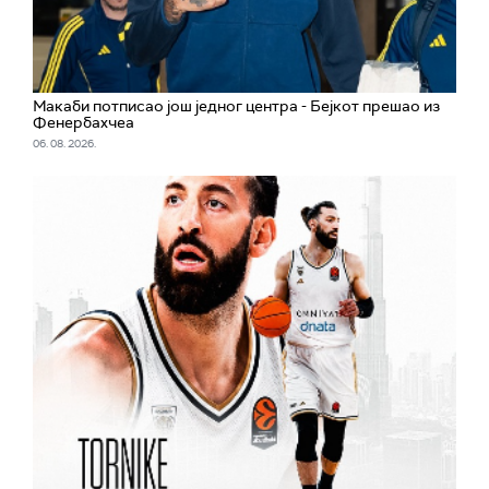
Макаби потписао још једног центра - Бејкот прешао из
Фенербахчеа
06. 08. 2026.