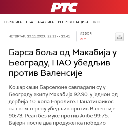
РТС
ЕВРОЛИГА
НБА
АБА ЛИГА
РЕПРЕЗЕНТАЦИЈА
КЛС
ИЗВОР:
ЧЕТВРТАК, 23.11.2023, 22:11 -> 23:41
РТС
Барса боља од Макабија у
Београду, ПАО убедљив
против Валенсије
Кошаркаши Барселоне савладали су у
Београду екипу Макабија 92:90, у једном од
дербија 10. кола Евролиге. Панатинаикос
на свом терену убедљив против Валенсије
90:73, Реал без муке против Албе 99:75.
Бајерн после два продужетка победио