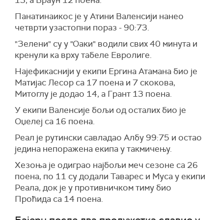
13, а Браун 12 поена.
Панатинаикос је у Атини Валенсији нанео
четврти узастопни пораз - 90:73.
"Зелени" су у "Оаки" водили свих 40 минута и
кренули ка врху табеле Евролиге.
Најефикаснији у екипи Ергина Атамана био је
Матијас Лесор са 17 поена и 7 скокова,
Митоглу је додао 14, а Грант 13 поена.
У екипи Валенсије бољи од осталих био је
Оџелеј са 16 поена.
Реал је рутински савладао Албу 99:75 и остао
једина непоражена екипа у такмичењу.
Хезоња је одиграо најбољи меч сезоне са 26
поена, по 11 су додали Таварес и Муса у екипи
Реала, док је у противничком тиму био
Проћида са 14 поена.