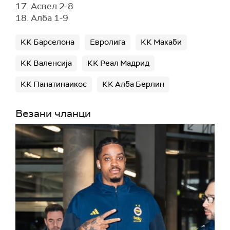
17. Асвел 2-8
18. Алба 1-9
КК Барселона
Евролига
КК Макаби
КК Валенсија
КК Реал Мадрид
КК Панатинаикос
КК Алба Берлин
Везани чланци