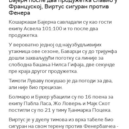
Бајерн после два продужетка славио у
Француској, Виртус сигуран против
Фенера
Кошаркаши Бајерна савладали су као гости
екипу Асвела 101:100 и то после два
продужетка.
У вероватно једној од најузбудљивијих
утакмица ове сезоне, Баварци су до тријумфа
дошли захваљујући поготку са линије за
слободна бацања Нилса Гифаја, две секунде
пре краја другог продужетка.
Тимоти Луваву покушао је да погоди за два,
али није био прецизан.
Болмаро и Букер убацили су по 16 поена за
екипу Пабла Ласа, Жо Ловерњ и Мајк Скот
постигли су по 21 у тиму Ђанмарка Поцека.
Виртус је у дуелу тимова из врха табеле био
сигуран на свом терену против Фенербахчеа -