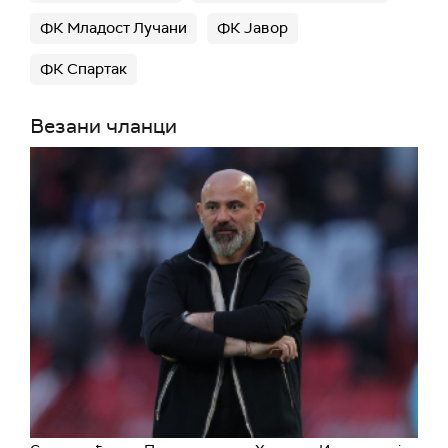
ФК Младост Лучани
ФК Јавор
ФК Спартак
Везани чланци