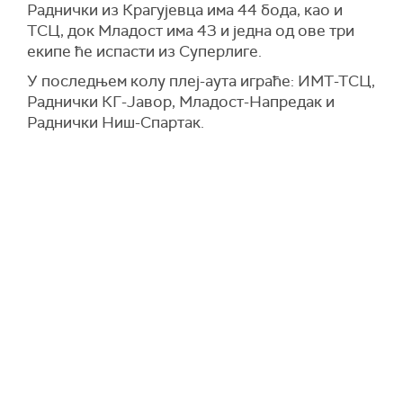
Раднички из Крагујевца има 44 бода, као и
ТСЦ, док Младост има 43 и једна од ове три
екипе ће испасти из Суперлиге.
У последњем колу плеј-аута играће: ИМТ-ТСЦ,
Раднички КГ-Јавор, Младост-Напредак и
Раднички Ниш-Спартак.