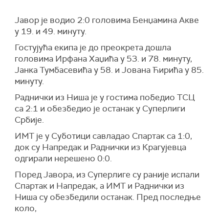
Јавор је водио 2:0 головима Бенџамина Акве
у 19. и 49. минуту.
Гостујућа екипа је до преокрета дошла
головима Ирфана Хаџића у 53. и 78. минуту,
Јанка Тумбасевића у 58. и Јована Ћирића у 85.
минуту.
Раднички из Ниша је у гостима победио ТСЦ
са 2:1 и обезбедио је останак у Суперлиги
Србије.
ИМТ је у Суботици савладао Спартак са 1:0,
док су Напредак и Раднички из Крагујевца
одгирали нерешено 0:0.
Поред Јавора, из Суперлиге су раније испали
Спартак и Напредак, а ИМТ и Раднички из
Ниша су обезбедили останак. Пред последње
коло,