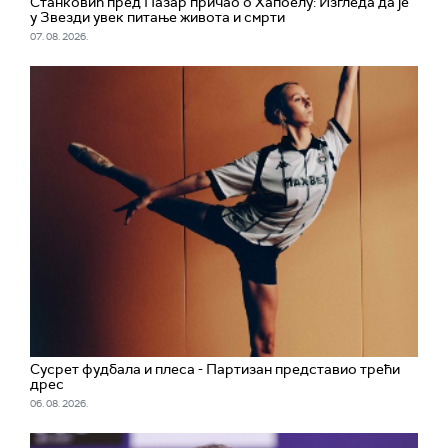
Станковић пред Пазар причао о Хапоелу: Изгледа да је
у Звезди увек питање живота и смрти
07. 08. 2026.
Сусрет фудбала и плеса - Партизан представио трећи
дрес
06. 08. 2026.