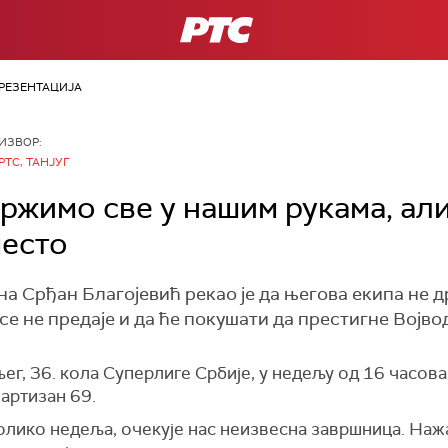
РТС
РЕЗЕНТАЦИЈА
ИЗВОР:
РТС, ТАНЈУГ
држимо све у нашим рукама, али
место
 Срђан Благојевић рекао је да његова екипа не др
 се не предаје и да ће покушати да престигне Војво
г, 36. кола Суперлиге Србије, у недељу од 16 часова 
артизан 69.
колико недеља, очекује нас неизвесна завршница. Наж