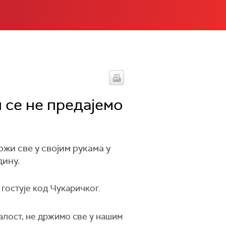
 се не предајемо
жи све у својим рукама у
дину.
гостује код Чукаричког.
алост, не држимо све у нашим