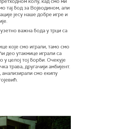
претходном колу, кад смо ми
о тај бод за Војводином, али
ације јесу наше добре игре и
ије.
зузетно важна бода у трци са
ице које смо играли, тамо смо
ећи део утакмице играли са
 у целој тој борби. Очекује
ка трава, другачији амбијент.
, анализирали смо екипу
гојевић.