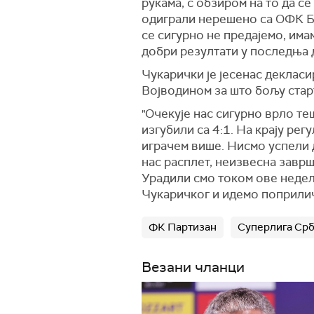
рукама, с обзиром на то да с
одиграли нерешено са ОФК Бе
се сигурно не предајемо, има
добри резултати у последња д
Чукарички је јесенас декласи
Војводином за што бољу стар
"Очекује нас сигурно врло те
изгубили са 4:1. На крају ре
играчем више. Нисмо успели да
нас расплет, неизвесна завршн
Урадили смо током ове недељ
Чукаричког и идемо поприлич
ФК Партизан
Суперлига Срб
Везани чланци