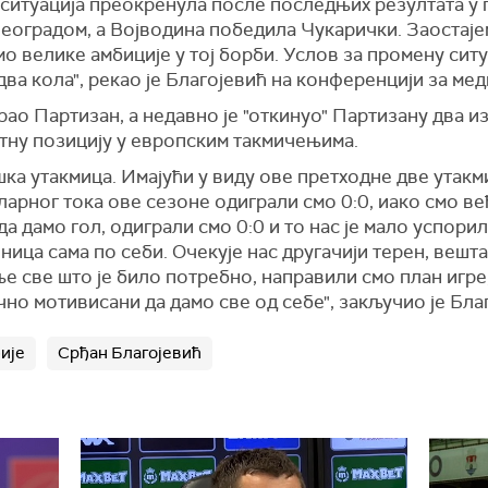
е ситуација преокренула после последњих резултата у 
оградом, а Војводина победила Чукарички. Заостајем
мо велике амбиције у тој борби. Услов за промену ситу
ва кола", рекао је Благојевић на конференцији за мед
рао Партизан, а недавно је "откинуо" Партизану два и
тну позицију у европским такмичењима.
шка утакмица. Имајући у виду ове претходне две утакм
гуларног тока ове сезоне одиграли смо 0:0, иако смо в
 дамо гол, одиграли смо 0:0 и то нас је мало успорило
ица сама по себи. Очекује нас другачији терен, вештач
е све што је било потребно, направили смо план игре
но мотивисани да дамо све од себе", закључио је Бла
ије
Срђан Благојевић