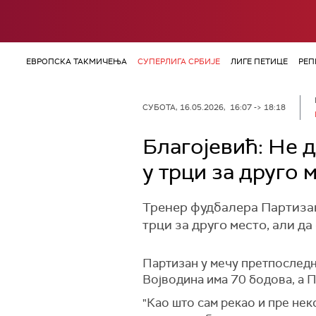
ЕВРОПСКА ТАКМИЧЕЊА
СУПЕРЛИГА СРБИЈЕ
ЛИГЕ ПЕТИЦЕ
РЕП
СУБОТА, 16.05.2026, 16:07 -> 18:18
Благојевић: Не 
у трци за друго 
Тренер фудбалера Партизана
трци за друго место, али да
Партизан у мечу претпоследње
Војводина има 70 бодова, а П
"Као што сам рекао и пре не