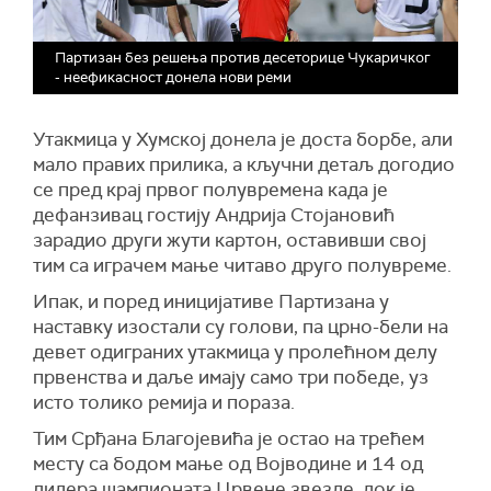
Партизан без решења против десеторице Чукаричког
- неефикасност донела нови реми
Утакмица у Хумској донела је доста борбе, али
мало правих прилика, а кључни детаљ догодио
се пред крај првог полувремена када је
дефанзивац гостију Андрија Стојановић
зарадио други жути картон, оставивши свој
тим са играчем мање читаво друго полувреме.
Ипак, и поред иницијативе Партизана у
наставку изостали су голови, па црно-бели на
девет одиграних утакмица у пролећном делу
првенства и даље имају само три победе, уз
исто толико ремија и пораза.
Тим Срђана Благојевића је остао на трећем
месту са бодом мање од Војводине и 14 од
лидера шампионата Црвене звезде, док је