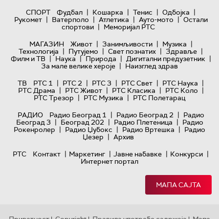
|
|
|
|
СПОРТ
Фудбал
Кошарка
Тенис
Одбојка
|
|
|
|
Рукомет
Ватерполо
Атлетика
Ауто-мото
Остали
|
спортови
Меморијал РТС
|
|
|
МАГАЗИН
Живот
Занимљивости
Музика
|
|
|
|
Технологијa
Путујемо
Свет познатих
Здравље
|
|
|
|
Филм и ТВ
Наука
Природа
Дигитални предузетник
|
За мале велике хероје
Наизглед здрав
|
|
|
|
|
ТВ
РТС 1
РТС 2
РТС 3
РТС Свет
РТС Наука
|
|
|
|
РТС Драма
РТС Живот
РТС Класика
РТС Коло
|
|
РТС Трезор
РТС Музика
РТС Полетарац
|
|
РАДИО
Радио Београд 1
Радио Београд 2
Радио
|
|
|
Београд 3
Београд 202
Радио Плетеница
Радио
|
|
|
Рокенролер
Радио Џубокс
Радио Вртешка
Радио
|
Џезер
Архив
|
|
|
|
РТС
Контакт
Маркетинг
Јавне набавке
Конкурси
Интернет портал
МАПА САЈТА