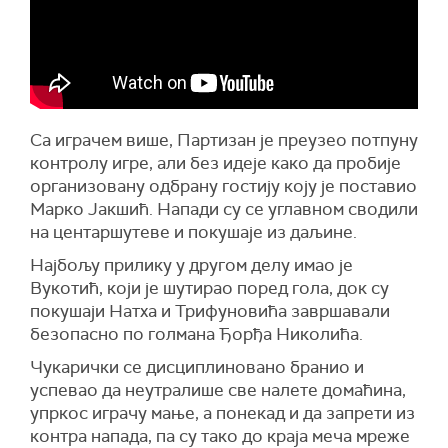
Са играчем више, Партизан је преузео потпуну
контролу игре, али без идеје како да пробије
организовану одбрану гостију коју је поставио
Марко Јакшић. Напади су се углавном сводили
на центаршутеве и покушаје из даљине.
Најбољу прилику у другом делу имао је
Вукотић, који је шутирао поред гола, док су
покушаји Натха и Трифуновића завршавали
безопасно по голмана Ђорђа Николића.
Чукарички се дисциплиновано бранио и
успевао да неутралише све налете домаћина,
упркос играчу мање, а понекад и да запрети из
контра напада, па су тако до краја меча мреже