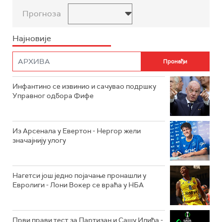
Прогноза
Најновије
Инфантино се извинио и сачувао подршку
Управног одбора Фифе
Из Арсенала у Евертон - Нергор жели
значајнију улогу
Нагетси још једно појачање пронашли у
Евролиги - Лони Вокер се враћа у НБА
Први прави тест за Партизан и Сашу Илића -