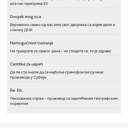
шта нас припрема ЕУ
Dvojnik mog oca
Вероватно свако од нас има свог двојника са којим дели и
сличну ДНК
Nemogućnost tusiranja
Не туширате се сваког дана – не стидите се, то је здраво
Cestitke za uspeh
Да ли сте знали да се најбоље грамофонске ручице
производе у Србији
Re: Eh...
Лесковачка спржа – производ са заштићеним географским
пореклом