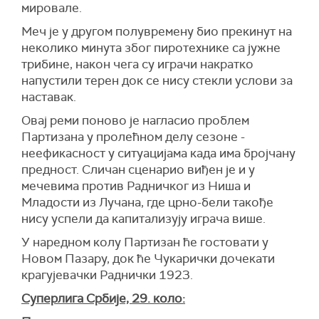
мировале.
Меч је у другом полувремену био прекинут на
неколико минута због пиротехнике са јужне
трибине, након чега су играчи накратко
напустили терен док се нису стекли услови за
наставак.
Овај реми поново је нагласио проблем
Партизана у пролећном делу сезоне -
неефикасност у ситуацијама када има бројчану
предност. Сличан сценарио виђен је и у
мечевима против Радничког из Ниша и
Младости из Лучана, где црно-бели такође
нису успели да капитализују играча више.
У наредном колу Партизан ће гостовати у
Новом Пазару, док ће Чукарички дочекати
крагујевачки Раднички 1923.
Суперлига Србије, 29. коло: