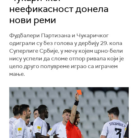
неефикасност донела
нови реми
Фудбалери Партизана и Чукаричког
одиграли су без голова у дербију 29. кола
Суперлиге Србије, у мечу којем црно-бели
нису успели да сломе отпор ривала који је
цело друго полувреме играо са играчем
мање.