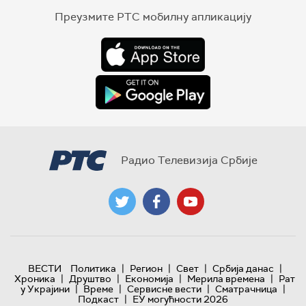
Преузмите РТС мобилну апликацију
Радио Телевизија Србије
|
|
|
|
ВЕСТИ
Политика
Регион
Свет
Србија данас
|
|
|
|
Хроника
Друштво
Економија
Мерила времена
Рат
|
|
|
|
у Украјини
Време
Сервисне вести
Сматрачница
|
Подкаст
ЕУ могућности 2026