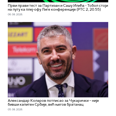
Први прави тест за Партизан и Сашу Илића - Тобол стоји
на путу ка плеј-офу Лиге конференције (РТС 2, 20.55)
06. 08. 2026.
Александар Коларов потписао за Чукарички – није
бивши капитен Србије, већ његов братанац
05. 08. 2026.