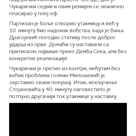
Чукарички седми и овим ремијем се званично
пласирао у плеј-оф.
Партизан је боље отворио утакмицу и већ у
10. минуту био надомак вођства, када је Вања
Драгојевић погодио стативу после доброг
ударца из прве. Домаћи су наставили са
притиском, највише преко Демба Сека, али без
конкретне реализације.
Чукарички је претио из контри, међутим без
већих проблема голман Милошевић је
зауставио сваки покушај. Ипак, искључење
Стојановића у 40. минуту наговестило је
потпуно другачији ток утакмице у наставку.