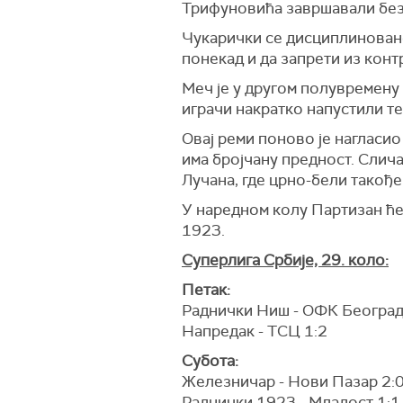
Трифуновића завршавали без
Чукарички се дисциплиновано
понекад и да запрети из конт
Меч је у другом полувремену 
играчи накратко напустили те
Овај реми поново је нагласи
има бројчану предност. Слич
Лучана, где црно-бели такође
У наредном колу Партизан ће
1923.
Суперлига Србије, 29. коло:
Петак:
Раднички Ниш - ОФК Београд
Напредак - ТСЦ 1:2
Субота:
Железничар - Нови Пазар 2:
Раднички 1923 - Младост 1:1