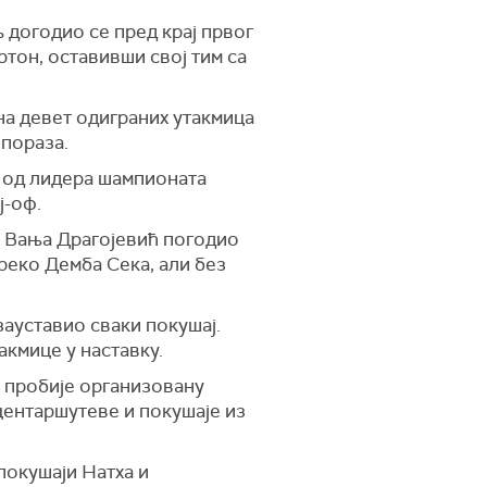
љ догодио се пред крај првог
ртон, оставивши свој тим са
на девет одиграних утакмица
 пораза.
4 од лидера шампионата
ј-оф.
је Вања Драгојевић погодио
реко Демба Сека, али без
зауставио сваки покушај.
акмице у наставку.
а пробије организовану
 центаршутеве и покушаје из
 покушаји Натха и