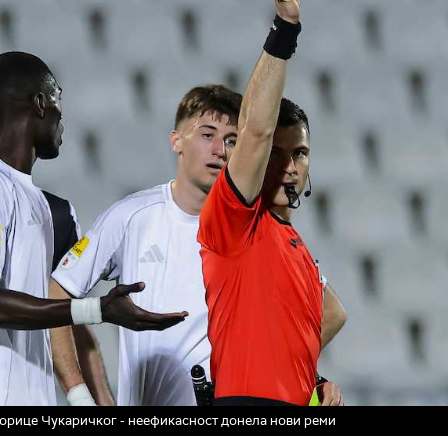
орице Чукаричког - неефикасност донела нови реми