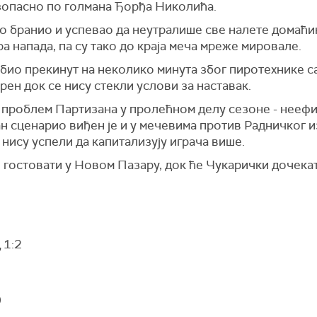
опасно по голмана Ђорђа Николића.
 бранио и успевао да неутралише све налете домаћин
ра напада, па су тако до краја меча мреже мировале.
био прекинут на неколико минута због пиротехнике са
рен док се нису стекли услови за наставак.
о проблем Партизана у пролећном делу сезоне - неефи
ан сценарио виђен је и у мечевима против Радничког 
 нису успели да капитализују играча више.
 гостовати у Новом Пазару, док ће Чукарички дочека
 1:2
0