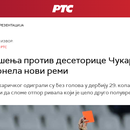
РТС
РЕЗЕНТАЦИЈА
ИЗВОР:
РТС
шења против десеторице Чука
онела нови реми
ричког одиграли су без голова у дербију 29. кола
и да сломе отпор ривала који је цело друго полувр