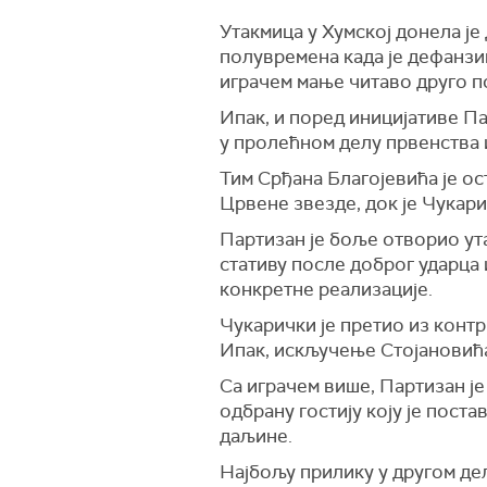
Утакмица у Хумској донела је
полувремена када је дефанзив
играчем мање читаво друго п
Ипак, и поред иницијативе Па
у пролећном делу првенства и
Тим Срђана Благојевића је о
Црвене звезде, док је Чукари
Партизан је боље отворио ута
стативу после доброг ударца 
конкретне реализације.
Чукарички је претио из конт
Ипак, искључење Стојановића 
Са играчем више, Партизан је
одбрану гостију коју је пост
даљине.
Најбољу прилику у другом делу