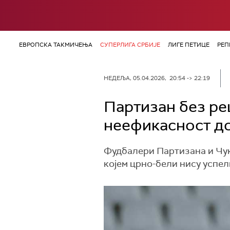
ЕВРОПСКА ТАКМИЧЕЊА
СУПЕРЛИГА СРБИЈЕ
ЛИГЕ ПЕТИЦЕ
РЕП
НЕДЕЉА, 05.04.2026, 20:54 -> 22:19
Партизан без ре
неефикасност д
Фудбалери Партизана и Чука
којем црно-бели нису успел