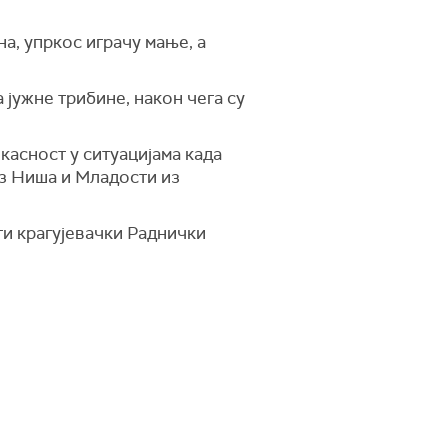
а, упркос играчу мање, а
 јужне трибине, након чега су
касност у ситуацијама када
из Ниша и Младости из
ти крагујевачки Раднички