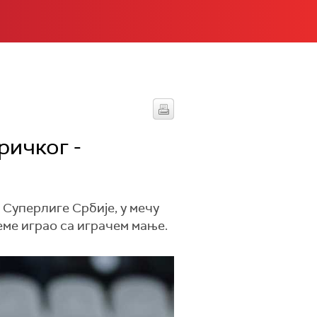
ричког -
 Суперлиге Србије, у мечу
еме играо са играчем мање.