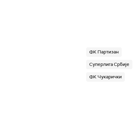
ФК Партизан
Суперлига Србије
ФК Чукарички