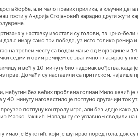
 доста борбе, али мало правих прилика, а кључни дета
ац гостију Андрија Стојановић зарадио други жути ка
олувреме.
ртизана у наставку изостали су голови, па црно-бели 
 даље имају само три победе, уз исто толико ремија и
стао на трећем месту са бодом мање од Војводине и 1
чки седми и овим ремијем се званично пласирао у пле
кмицу и већ у 10. минуту био надомак вођства, када 
из прве. Домаћи су наставили са притиском, највише п
ри, међутим без већих проблема голман Милошевић је 
у 40. минуту наговестило је потпуно другачији ток ут
 преузео потпуну контролу игре, али без идеје како д
авио Марко Јакшић. Напади су се углавном сводили на
 имао је Вукотић, који је шутирао поред гола, док су