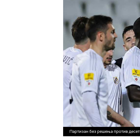
Партизан без решења против десет