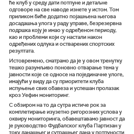
ће клуб у среду дати потпуне и детаљне
одговоре на све наводе изнете у истом. Том
приликом биће додатно појашњена његова
досадашња улога у раду управе, безрезервна
подршка коју је имао у одређеном периоду,
као и проблеми који су настали након
одређених одлука и остварених спортских
резултата.
Истовремено, сматрамо да је у овом тренутку
тешко разумљиво поновно отварање тема у
јавности које се односе на појединачне улоге,
имајући у виду да су приоритети клуба
испуњење свих обавеза и успешан пролазак
кроз Уефин мониторинг.
С обзиром на то да сутра истиче рок за
комплетирање изузетно ригорозних услова у
оквиру мониторинга, обавештавамо јавност да
је руководство Фудбалског клуба Партизан у
току данашњег и сутрашњег дана у потпуности