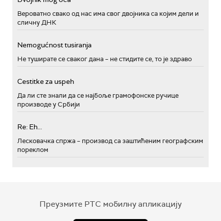
Вероватно свако од нас има свог двојника са којим дели и
сличну ДНК
Nemogućnost tusiranja
Не туширате се сваког дана – не стидите се, то је здраво
Cestitke za uspeh
Да ли сте знали да се најбоље грамофонске ручице
производе у Србији
Re: Eh...
Лесковачка спржа – производ са заштићеним географским
пореклом
Преузмите РТС мобилну апликацију