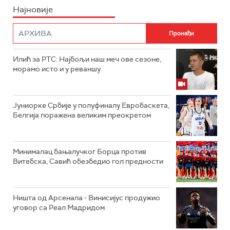
Најновије
Илић за РТС: Најбољи наш меч ове сезоне,
морамо исто и у реваншу
Јуниорке Србије у полуфиналу Евробаскета,
Белгија поражена великим преокретом
Минималац бањалучког Борца против
Витебска, Савић обезбедио гол предности
Ништа од Арсенала - Винисијус продужио
уговор са Реал Мадридом