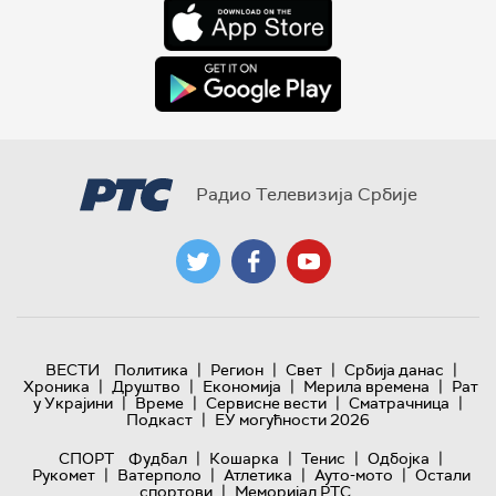
Радио Телевизија Србије
|
|
|
|
ВЕСТИ
Политика
Регион
Свет
Србија данас
|
|
|
|
Хроника
Друштво
Економија
Мерила времена
Рат
|
|
|
|
у Украјини
Време
Сервисне вести
Сматрачница
|
Подкаст
ЕУ могућности 2026
|
|
|
|
СПОРТ
Фудбал
Кошарка
Тенис
Одбојка
|
|
|
|
Рукомет
Ватерполо
Атлетика
Ауто-мото
Остали
|
спортови
Меморијал РТС