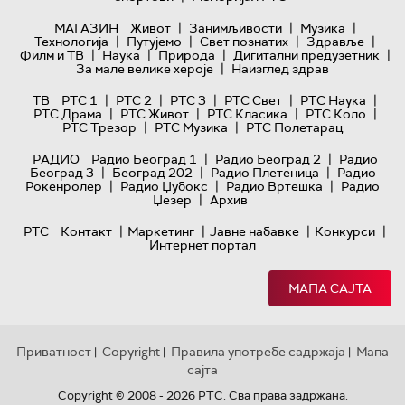
|
|
|
МАГАЗИН
Живот
Занимљивости
Музика
|
|
|
|
Технологијa
Путујемо
Свет познатих
Здравље
|
|
|
|
Филм и ТВ
Наука
Природа
Дигитални предузетник
|
За мале велике хероје
Наизглед здрав
|
|
|
|
|
ТВ
РТС 1
РТС 2
РТС 3
РТС Свет
РТС Наука
|
|
|
|
РТС Драма
РТС Живот
РТС Класика
РТС Коло
|
|
РТС Трезор
РТС Музика
РТС Полетарац
|
|
РАДИО
Радио Београд 1
Радио Београд 2
Радио
|
|
|
Београд 3
Београд 202
Радио Плетеница
Радио
|
|
|
Рокенролер
Радио Џубокс
Радио Вртешка
Радио
|
Џезер
Архив
|
|
|
|
РТС
Контакт
Маркетинг
Јавне набавке
Конкурси
Интернет портал
МАПА САЈТА
Приватност
Copyright
Правила употребе садржаја
Мапа
|
|
|
сајта
Copyright © 2008 - 2026 РТС. Сва права задржана.