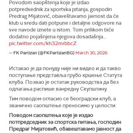
Povodom saopštenja koje je izdao
potpredsednik za sportska pitanja, gospodin
Predrag Mijatović, obaveštavamo javnost da će
klub u sredu dati potpune i detaljne odgovore na
sve navode iznete u istom. Tom prilikom biće
dodatno pojašnjena njegova dosadašnja…
pic.twitter.com/kh32mrbbcZ
— FK Partizan (@FKPartizanBG)
March 30, 2026
Истакао је да понуду није ни видео и да такво
поступање представља грубо кршење Статута
клуба. Позвао је остатак руководства да без
одлагања распише ванредну Скупштину.
Тим поводом огласио се београдски клуб, а
званично саопштење преносимо у целости:
Поводом саопштења које је издао
потпредседник за спортска питања, господин
Предраг Мијатовић, обавештавамо јавност да