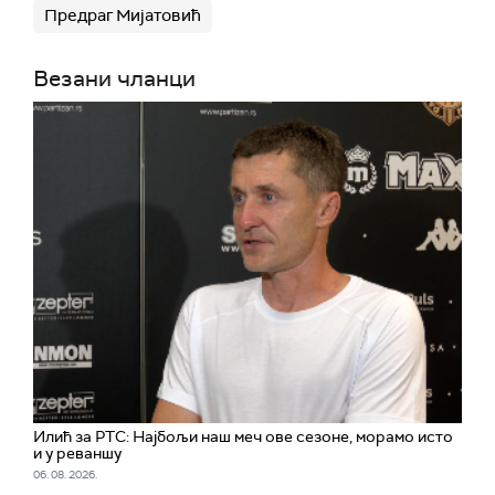
Предраг Мијатовић
Везани чланци
Илић за РТС: Најбољи наш меч ове сезоне, морамо исто
и у реваншу
06. 08. 2026.