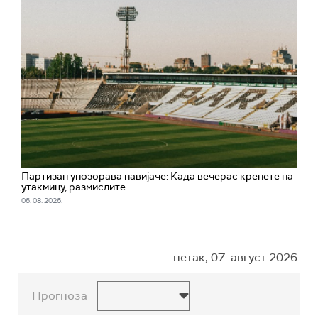
Партизан упозорава навијаче: Када вечерас кренете на
утакмицу, размислите
06. 08. 2026.
петак, 07. август 2026.
Прогноза