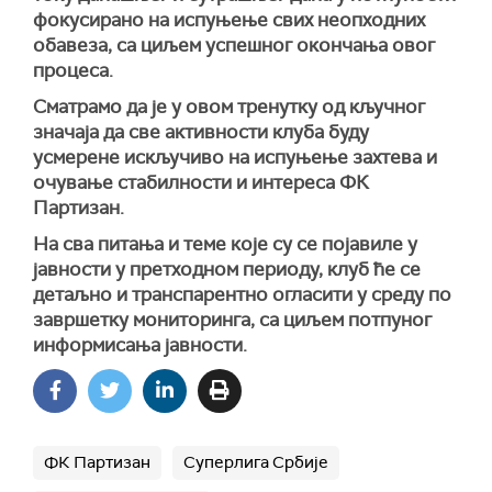
фокусирано на испуњење свих неопходних
обавеза, са циљем успешног окончања овог
процеса.
Сматрамо да је у овом тренутку од кључног
значаја да све активности клуба буду
усмерене искључиво на испуњење захтева и
очување стабилности и интереса ФК
Партизан.
На сва питања и теме које су се појавиле у
јавности у претходном периоду, клуб ће се
детаљно и транспарентно огласити у среду по
завршетку мониторинга, са циљем потпуног
информисања јавности.
ФК Партизан
Суперлига Србије