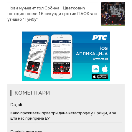
Нови муњевит гол Србина - Цветковић
погодио после 16 секунди против ПАОК-а и
утишао "Тумбу"
КОМЕНТАРИ
Da, ali...
Како преживети прва три дана катастрофе у Србији, и за
шта нас припрема ЕУ
Dvojnik mog oca