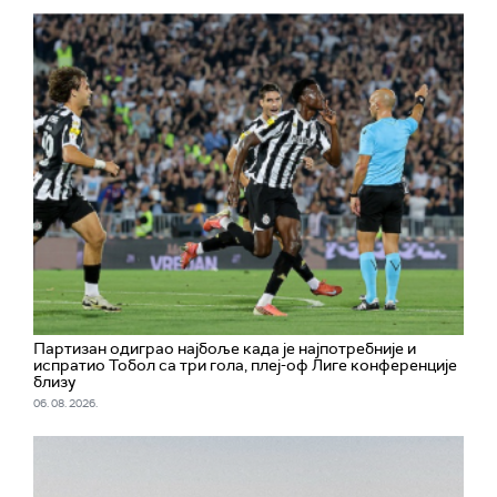
Партизан одиграо најбоље када је најпотребније и
испратио Тобол са три гола, плеј-оф Лиге конференције
близу
06. 08. 2026.