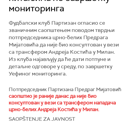
мониторинга
Фудбалски клуб Партизан огласио се
званичним саопштењем поводом тврдњи
потпредседника црно-белих Предрага
Мијатовића да није био консултован у вези
са трансфером Андреја Костића у Милан.
Из клуба најављују да ће дати потпуне и
детаљне одговоре у среду, по завршетку
Уефиног мониторинга.
Потпредседник Партизана Предраг Мијатовић
саопштио је раније данас да није био
консултован у вези са трансфером нападача
црно-белих Андреја Костића у Милан.
SAOPŠTENJE ZA JAVNOST