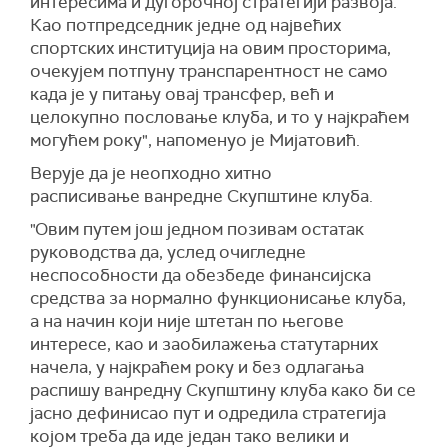
интересима и дугорочној стратегији развоја.
Као потпредседник једне од највећих
спортских институција на овим просторима,
очекујем потпуну транспарентност не само
када је у питању овај трансфер, већ и
целокупно пословање клуба, и то у најкраћем
могућем року", напоменуо је Мијатовић.
Верује да је неопходно хитно
расписивање ванредне Скупштине клуба.
"Овим путем још једном позивам остатак
руководства да, услед очигледне
неспособности да обезбеде финансијска
средства за нормално функционисање клуба,
а на начин који није штетан по његове
интересе, као и заобилажења статутарних
начела, у најкраћем року и без одлагања
распишу ванредну Скупштину клуба како би се
јасно дефинисао пут и одредила стратегија
којом треба да иде један тако велики и