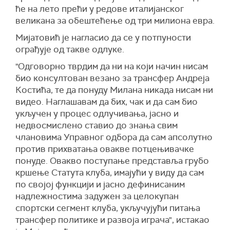
ће на лето прећи у редове италијанског
великана за обештећење од три милиона евра.
Мијатовић је нагласио да се у потпуности
ограђује од такве одлуке.
"Одговорно тврдим да ни на који начин нисам
био консултован везано за трансфер Андреја
Костића, те да понуду Милана никада нисам ни
видео. Наглашавам да бих, чак и да сам био
укључен у процес одлучивања, јасно и
недвосмислено ставио до знања свим
члановима Управног одбора да сам апсолутно
против прихватања овакве потцењивачке
понуде. Овакво поступање представља грубо
кршење Статута клуба, имајући у виду да сам
по својој функцији и јасно дефинисаним
надлежностима задужен за целокупан
спортски сегмент клуба, укључујући питања
трансфер политике и развоја играча", истакао