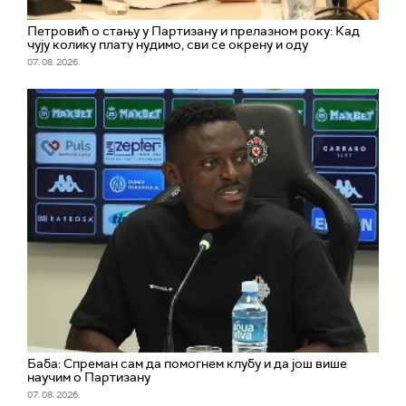
Петровић о стању у Партизану и прелазном року: Кад
чују колику плату нудимо, сви се окрену и оду
07. 08. 2026.
Баба: Спреман сам да помогнем клубу и да још више
научим о Партизану
07. 08. 2026.