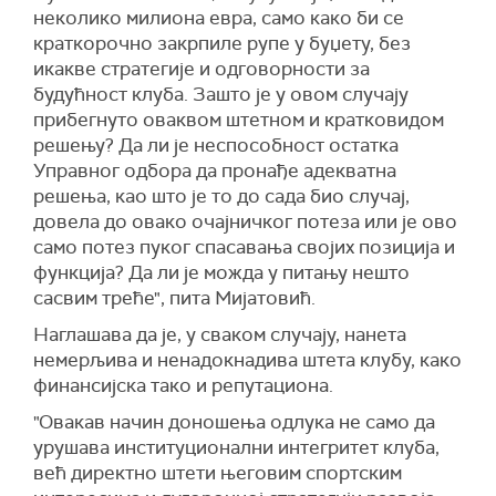
неколико милиона евра, само како би се
краткорочно закрпиле рупе у буџету, без
икакве стратегије и одговорности за
будућност клуба. Зашто је у овом случају
прибегнуто оваквом штетном и кратковидом
решењу? Да ли је неспособност остатка
Управног одбора да пронађе адекватна
решења, као што је то до сада био случај,
довела до овако очајничког потеза или је ово
само потез пуког спасавања својих позиција и
функција? Да ли је можда у питању нешто
сасвим треће", пита Мијатовић.
Наглашава да је, у сваком случају, нанета
немерљива и ненадокнадива штета клубу, како
финансијска тако и репутациона.
"Овакав начин доношења одлука не само да
урушава институционални интегритет клуба,
већ директно штети његовим спортским