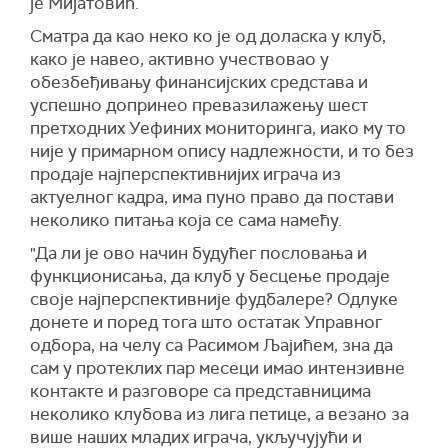
је Мијатовић.
Сматра да као неко ко је од доласка у клуб,
како је навео, активно учествовао у
обезбеђивању финансијских средстава и
успешно допринео превазилажењу шест
претходних Уефиних мониторинга, иако му то
није у примарном опису надлежности, и то без
продаје најперспективнијих играча из
актуелног кадра, има пуно право да постави
неколико питања која се сама намећу.
"Да ли је ово начин будућег пословања и
функционисања, да клуб у бесцење продаје
своје најперспективније фудбалере? Одлуке
донете и поред тога што остатак Управног
одбора, на челу са Расимом Љајићем, зна да
сам у протеклих пар месеци имао интензивне
контакте и разговоре са представницима
неколико клубова из лига петице, а везано за
више наших младих играча, укључујући и