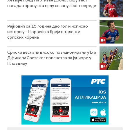
Хетафе пред Партизан добио лошу вест –
нападач пропушта целу сезону због повреде
Рајковић са 15 година дао гол и исписао
историју – Норвешка бруји о таленту
српских корена
Српски веслачи високо позиционирани у Б и
Д финалу Светског првенства за јуниоре у
Пловдиву