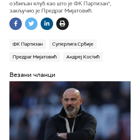
озбиљан клуб као што је ФК Партизан",
закључио је Предраг Мијатовић.
ФК Партизан
Суперлига Србије
Предраг Мијатовић
Андреј Костић
Везани чланци