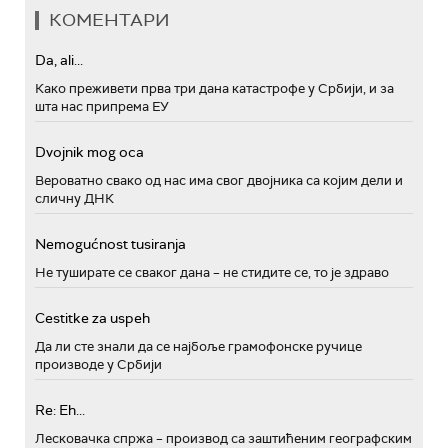
КОМЕНТАРИ
Da, ali...
Како преживети прва три дана катастрофе у Србији, и за
шта нас припрема ЕУ
Dvojnik mog oca
Вероватно свако од нас има свог двојника са којим дели и
сличну ДНК
Nemogućnost tusiranja
Не туширате се сваког дана – не стидите се, то је здраво
Cestitke za uspeh
Да ли сте знали да се најбоље грамофонске ручице
производе у Србији
Re: Eh...
Лесковачка спржа – производ са заштићеним географским