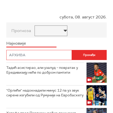
субота, 08. август 2026.
Прогноза
Најновије
Тадић асистирао, али узалуд – повратак у
Ередивизију неће по добром памтити
"Орлићи" надокнадили минус 12 па уз звук
сирене изгубили од Румуније на Евробаскету