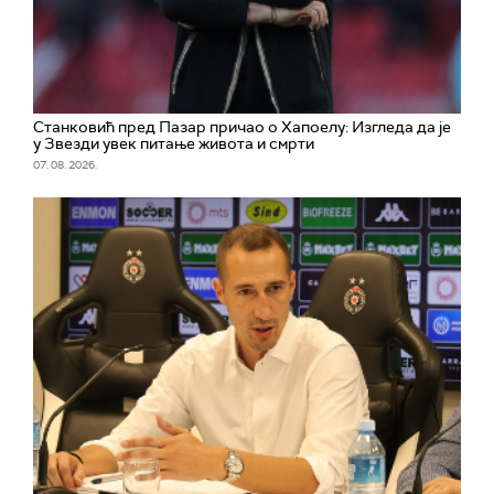
Станковић пред Пазар причао о Хапоелу: Изгледа да је
у Звезди увек питање живота и смрти
07. 08. 2026.