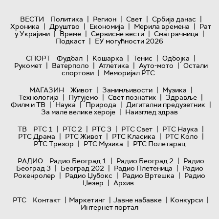
|
|
|
|
ВЕСТИ
Политика
Регион
Свет
Србија данас
|
|
|
|
Хроника
Друштво
Економија
Мерила времена
Рат
|
|
|
|
у Украјини
Време
Сервисне вести
Сматрачница
|
Подкаст
ЕУ могућности 2026
|
|
|
|
СПОРТ
Фудбал
Кошарка
Тенис
Одбојка
|
|
|
|
Рукомет
Ватерполо
Атлетика
Ауто-мото
Остали
|
спортови
Меморијал РТС
|
|
|
МАГАЗИН
Живот
Занимљивости
Музика
|
|
|
|
Технологијa
Путујемо
Свет познатих
Здравље
|
|
|
|
Филм и ТВ
Наука
Природа
Дигитални предузетник
|
За мале велике хероје
Наизглед здрав
|
|
|
|
|
ТВ
РТС 1
РТС 2
РТС 3
РТС Свет
РТС Наука
|
|
|
|
РТС Драма
РТС Живот
РТС Класика
РТС Коло
|
|
РТС Трезор
РТС Музика
РТС Полетарац
|
|
РАДИО
Радио Београд 1
Радио Београд 2
Радио
|
|
|
Београд 3
Београд 202
Радио Плетеница
Радио
|
|
|
Рокенролер
Радио Џубокс
Радио Вртешка
Радио
|
Џезер
Архив
|
|
|
|
РТС
Контакт
Маркетинг
Јавне набавке
Конкурси
Интернет портал