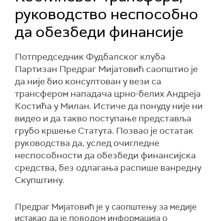
руководство неспособно
да обезбеди финансије
Потпредседник Фудбалског клуба
Партизан Предраг Мијатовић саопштио је
да није био консултован у вези са
трансфером нападача црно-белих Андреја
Костића у Милан. Истиче да понуду није ни
видео и да такво поступање представља
грубо кршење Статута. Позвао је остатак
руководства да, услед очигледне
неспособности да обезбеди финансијска
средства, без одлагања распише ванредну
Скупштину.
Предраг Мијатовић је у саопштењу за медије
истакао да је поводом информација о