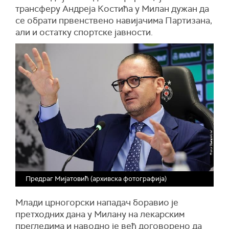
трансферу Андреја Костића у Милан дужан да
се обрати првенствено навијачима Партизана,
али и остатку спортске јавности.
Предраг Мијатовић (архивска фотографија)
Млади црногорски нападач боравио је
претходних дана у Милану на лекарским
прегледима и наводно је већ договорено да