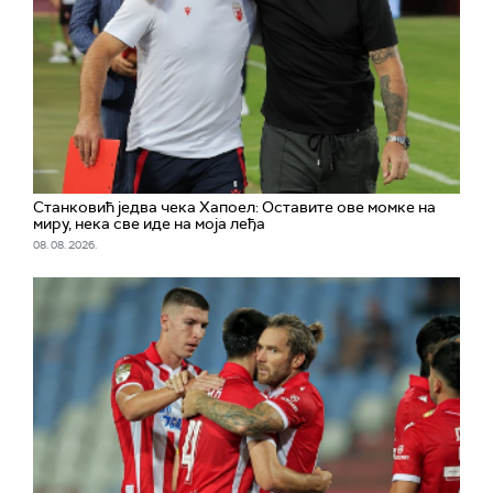
Станковић једва чека Хапоел: Оставите ове момке на
миру, нека све иде на моја леђа
08. 08. 2026.