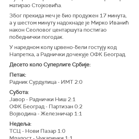
матирао Стојковића.
Због прекида меч је био продужен 17 минута,
а у шестом минуту надокнаде је Мирко Иванић
након Сеоловог центаршута постигао
победнички погодак.
У наредном колу црвено-бели гостују код
Напретка, а Раднички дочекује ОФК Београд.
Десето коло Суперлиге Србије:
Петак:
Радник Сурдулица - ИМТ 2:0
Субота:
Јавор - Раднички Ниш 2:1
ОФК Београд - Партизан 0:2
Војводина - Железничар 1:1
Недеља:
ТСЦ - Нови Пазар 1:0
Младост - Чукарички 1:1