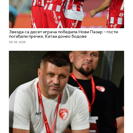
Звезда са десет играча победила Нови Пазар – гости
погађали пречке, Катаи донео бодове
08. 08. 2026.