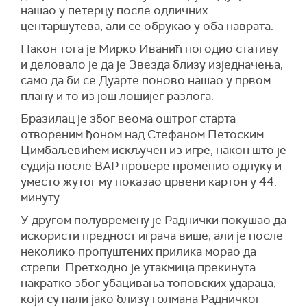
нашао у петерцу после одличних
центаршутева, али се обрукао у оба наврата.
Након тога је Мирко Иванић погодио стативу
и деловало је да је Звезда близу изједначења,
само да би се Дуарте поново нашао у првом
плану и то из још лошијег разлога.
Бразилац је због веома оштрог старта
отвореним ђоном над Стефаном Петоским
Цимбаљевићем искључен из игре, након што је
судија после ВАР провере променио одлуку и
уместо жутог му показао црвени картон у 44.
минуту.
У другом полувремену је Раднички покушао да
искористи предност играча више, али је после
неколико пропуштених прилика морао да
стрепи. Претходно је утакмица прекинута
накратко због убацивања топовских удараца,
који су пали јако близу голмана Радничког