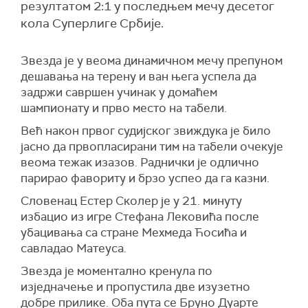
резултатом 2:1 у последњем мечу десетог
кола Суперлиге Србије.
Звезда је у веома динамичном мечу препуном
дешавања на терену и ван њега успела да
задржи савршен учинак у домаћем
шампионату и прво место на табели.
Већ након првог судијског звиждука је било
јасно да првопласирани тим на табели очекује
веома тежак изазов. Раднички је одлично
парирао фавориту и брзо успео да га казни.
Словенац Естер Сколер је у 21. минуту
избацио из игре Стефана Лековића после
убацивања са стране Мехмеда Ћосића и
савладао Матеуса.
Звезда је моментално кренула по
изједначење и пропустила две изузетно
добре прилике. Оба пута се Бруно Дуарте