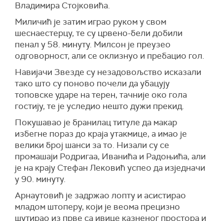
Владимира Стојковића.
Миличић је затим играо руком у свом
шеснаестерцу, те су црвено-бели добили
пенал у 58. минуту. Милсон је преузео
одговорност, али се оклизнуо и пребацио гол.
Навијачи Звезде су незадовољство исказали
тако што су поново почели да убацују
топовске ударе на терен, тачније око гола
гостију, те је уследио нешто дужи прекид.
Покушавао је бранилац титуле да макар
избегне пораз до краја утакмице, а имао је
велики број шанси за то. Низали су се
промашаји Родригаа, Иванића и Радоњића, али
је на крају Стефан Лековић успео да изједначи
у 90. минуту.
Арнаутовић је задржао лопту и асистирао
младом штоперу, који је веома прецизно
шутирао из прве са ивице казненог простора и