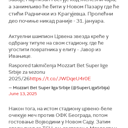
а занимљиво ће бити у Новом Пазару где ће
стићи Раднички из Крагујевца. Пролећни
део почиње никад раније - 31. јануара.
Актуелни шампион Црвена звезда креће у
одбрану титуле на свом стадиону, где ће
угостити повратника у елиту - Јавор из
Ивањице.
Raspored takmičenja Mozzart Bet Super lige
Srbije za sezonu
2025/26
https://t.co/JWDqeU4r0E
— Mozzart Bet Super liga Srbije (@SuperLigaSrbija)
June 13, 2025
Након тога, на истом стадиону црвено-беле
очекује меч против ОФК Београда, потом
гостовање Војводини у Новом Саду. Затим