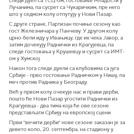
следи дуел са ТСЦ-ом, гостовање Младости у
Лучанима, па сусрет са Чукаричким, пре него
што у седмом колу отпутују у Нови Пазар.
С друге стране, Партизан почиње сезону као
гост Железничара у Панчеву. У другом колу
црно-бели иду у Ивањицу, где их чека Јавор, а
затим дочекују Раднички из Крагујевца, па
следе гостовања у Крушевцу и сусрет са ИМТ-
ом у Хумској.
Након тога следе дуели са клубовима са југа
Србије - прво гостовање Радничком у Нишу, па
меч против Радника у Београду.
Већ у првом колу очекује нас и прави дерби,
пошто ће Нови Пазар угостити Раднички из
Крагујевца - два тима која ће ове сезоне
представљати Србију на европској сцени.
Први "вечити дерби" нове сезоне заказан је за
девето коло, 20. септембра, на стадиону у