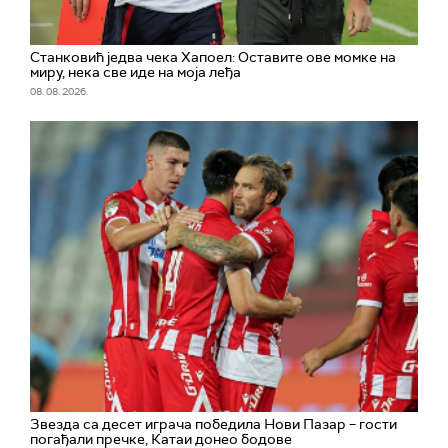
Станковић једва чека Хапоел: Оставите ове момке на
миру, нека све иде на моја леђа
08. 08. 2026.
Звезда са десет играча победила Нови Пазар – гости
погађали пречке, Катаи донео бодове