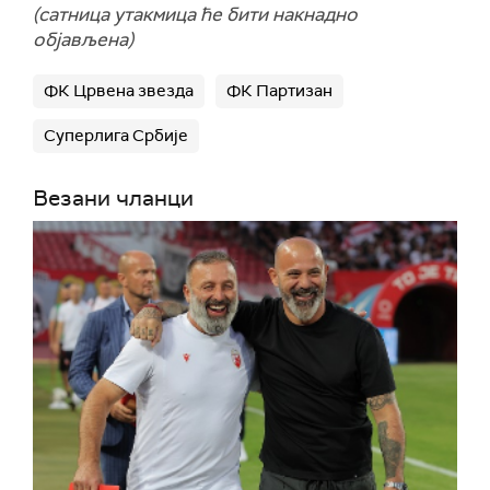
(сатница утакмица ће бити накнадно
објављена)
ФК Црвена звезда
ФК Партизан
Суперлига Србије
Везани чланци