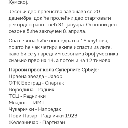
Хумској.
Јесењи део првенства завршава се 20.
децембра, док ће пролећни део стартовати
рекордно рано - већ 31. јануара. Основни део
сезоне биће закључен 8. априла.
Ова сезона биће последња са 16 клубова,
пошто ће чак четири екипе испасти из лиге,
како би се у наредним сезонама број учесника
смањио прво на 14, а потом и на 12 тимова.
Парови првог кола Суперлиге Србије:
Црвена звезда - Јавор
ОФК Београд - Спартак
Војводина - Радник
ТСЦ - Раднички
Младост - ИМТ
Чукарички - Напредак
Нови Пазар - Раднички 1923
Железничар - Партизан