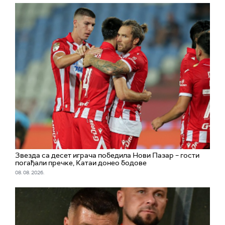
Звезда са десет играча победила Нови Пазар – гости
погађали пречке, Катаи донео бодове
08. 08. 2026.