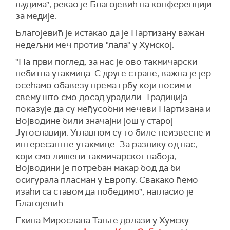
људима", рекао је Благојевић на конференцији
за медије.
Благојевић је истакао да је Партизану важан
недељни меч против "лала" у Хумској.
"На први поглед, за нас је ово такмичарски
небитна утакмица. С друге стране, важна је јер
осећамо обавезу према грбу који носим и
свему што смо досад урадили. Традиција
показује да су међусобни мечеви Партизана и
Војводине били значајни још у старој
Југославији. Углавном су то биле неизвесне и
интересантне утакмице. За разлику од нас,
који смо лишени такмичарског набоја,
Војводини је потребан макар бод да би
осигурала пласман у Европу. Свакако ћемо
изаћи са ставом да победимо", нагласио је
Благојевић.
Екипа Мирослава Тањге долази у Хумску