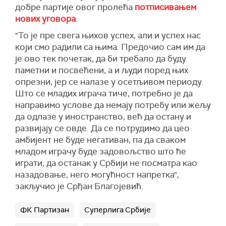
добре партије овог пролећа
потписивањем
нових уговора
.
"То је пре свега њихов успех, али и успех нас
који смо радили са њима. Предочио сам им да
је ово тек почетак, да би требало да буду
паметни и посвећени, а и људи поред њих
опрезни, јер се налазе у осетљивом периоду.
Што се младих играча тиче, потребно је да
направимо услове да немају потребу или жељу
да одлазе у иностранство, већ да остану и
развијају се овде. Да се потрудимо да цео
амбијент не буде негативан, па да сваком
младом играчу буде задовољство што ће
играти, да останак у Србији не посматра као
назадовање, него могућност напретка",
закључио је Срђан Благојевић.
ФК Партизан
Суперлига Србије