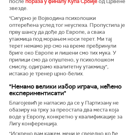
после
пораза у финалу Купа Србије
од Црвене
звезде.
"Сигурно је Војводина психолошки
оптерећена услед тог неуспеха. Пропустила је
прву шансу да дође до Европе, а свака
утакмица под морањем носи терет. Ми тај
терет немамо јер смо на време пребринули
бриге око Европе и лишени смо тих мука. У
прилици смо да опуштено, у психолошком
смислу, одиграмо квалитетну утакмицу",
истакао је тренер црно-белих.
"Немамо велики избор играча, нећемо
експериментисати"
Благојевић је нагласио да се у Партизану не
обазиру на трку за преостала два места која
воде у Европу, конкретно у квалификације за
Лигу конференција.
"Искрено вам кажем, мени је свеједно ко ће