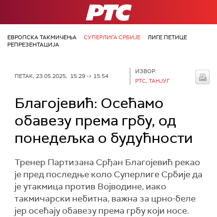
РТС
ЕВРОПСКА ТАКМИЧЕЊА
СУПЕРЛИГА СРБИЈЕ
ЛИГЕ ПЕТИЦЕ
РЕПРЕЗЕНТАЦИЈА
ИЗВОР:
ПЕТАК, 23.05.2025, 15:29 -> 15:54
РТС, ТАНЈУГ
Благојевић: Осећамо
обавезу према грбу, од
понедељка о будућности
Тренер Партизана Срђан Благојевић рекао
је пред последње коло Суперлиге Србије да
je утакмица против Војводине, иако
такмичарски небитна, важна за црно-беле
јер осећају обавезу према грбу који носе.