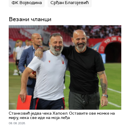
ФК Војводина
Срђан Благојевић
Везани чланци
Станковић једва чека Хапоел: Оставите ове момке на
миру, нека све иде на моја леђа
08. 08. 2026.