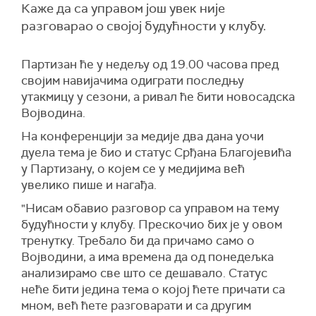
Каже да са управом још увек није
разговарао о својој будућности у клубу.
Партизан ће у недељу од 19.00 часова пред
својим навијачима одиграти последњу
утакмицу у сезони, а ривал ће бити новосадска
Војводина.
На конференцији за медије два дана уочи
дуела тема је био и статус Срђана Благојевића
у Партизану, о којем се у медијима већ
увелико пише и нагађа.
"Нисам обавио разговор са управом на тему
будућности у клубу. Прескочио бих је у овом
тренутку. Требало би да причамо само о
Војводини, а има времена да од понедељка
анализирамо све што се дешавало. Статус
неће бити једина тема о којој ћете причати са
мном, већ ћете разговарати и са другим