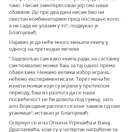
тамо. Нисам заинтересован јер смо наше
обавили. До пре два дана нисам био ни
свестан комбинаторике пред последње коло,
а ни сада не улазим у то", подвукао је
Благојевић.
Најавио је да неће много мењати екипу у
односу на претходне мечеве.
"Задовољан сам како екипа ради, на састанку
сам похвалио момке баш за тај однос према
обавезама. Немамо велики избор играча,
нећемо експериментисати. Терет меча ће
изнети момци који су играли у протеклом
периоду, баш из разлога да се наша
посвећеност не би довела под сумњу, зато
што Војводини расплет сезоне зависи од ове
утакмице", истакао је Благојевић.
Осврнуо се и на Огњена Угрешића и Вању
Драгојевића, који су у четвртак награђени за