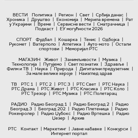
|
|
|
|
ВЕСТИ
Политика
Регион
Свет
Србија данас
|
|
|
|
Хроника
Друштво
Економија
Мерила времена
Рат
|
|
|
|
у Украјини
Време
Сервисне вести
Сматрачница
|
Подкаст
ЕУ могућности 2026
|
|
|
|
СПОРТ
Фудбал
Кошарка
Тенис
Одбојка
|
|
|
|
Рукомет
Ватерполо
Атлетика
Ауто-мото
Остали
|
спортови
Меморијал РТС
|
|
|
МАГАЗИН
Живот
Занимљивости
Музика
|
|
|
|
Технологијa
Путујемо
Свет познатих
Здравље
|
|
|
|
Филм и ТВ
Наука
Природа
Дигитални предузетник
|
За мале велике хероје
Наизглед здрав
|
|
|
|
|
ТВ
РТС 1
РТС 2
РТС 3
РТС Свет
РТС Наука
|
|
|
|
РТС Драма
РТС Живот
РТС Класика
РТС Коло
|
|
РТС Трезор
РТС Музика
РТС Полетарац
|
|
РАДИО
Радио Београд 1
Радио Београд 2
Радио
|
|
|
Београд 3
Београд 202
Радио Плетеница
Радио
|
|
|
Рокенролер
Радио Џубокс
Радио Вртешка
Радио
|
Џезер
Архив
|
|
|
|
РТС
Контакт
Маркетинг
Јавне набавке
Конкурси
Интернет портал