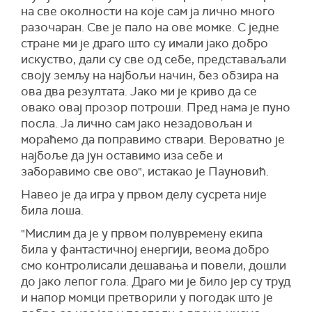
на све околности на које сам ја лично много
разочаран. Све је пало на ове момке. С једне
стране ми је драго што су имали јако добро
искуство, дали су све од себе, представаљали
своју земљу на најбољи начин, без обзира на
ова два резултата. Јако ми је криво да се
овако овај прозор потроши. Пред нама је пуно
посла. Ја лично сам јако незадовољан и
мораћемо да поправимо ствари. Вероватно је
најбоље да јун оставимо иза себе и
заборавимо све ово", истакао је Пауновић.
Навео је да игра у првом делу сусрета није
била лоша.
"Мислим да је у првом полувремену екипа
била у фантастичној енергији, веома добро
смо контролисали дешавања и повели, дошли
до јако лепог гола. Драго ми је било јер су труд
и напор момци претворили у погодак што је