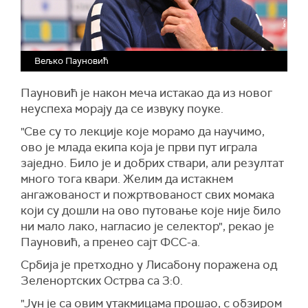
Вељко Пауновић
Пауновић је након меча истакао да из новог
неуспеха морају да се извуку поуке.
"Све су то лекције које морамо да научимо,
ово је млада екипа која је први пут играла
заједно. Било је и добрих ствари, али резултат
много тога квари. Желим да истакнем
ангажованост и пожртвованост свих момака
који су дошли на ово путовање које није било
ни мало лако, нагласио је селектор", рекао је
Пауновић, а пренео сајт ФСС-а.
Србија је претходно у Лисабону поражена од
Зеленортских Острва са 3:0.
"Јун је са овим утакмицама прошао, с обзиром