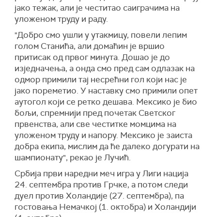
јако тежак, али је честитао саиграчима на
уложеном труду и раду.
"Добро смо ушли у утакмицу, повели лепим
голом Станића, али домаћин је вршио
притисак од првог минута. Дошао је до
изједначења, а онда смо пред сам одлазак на
одмор примили тај несрећни гол који нас је
јако пореметио. У наставку смо примили опет
аутогол који се ретко дешава. Мексико је био
бољи, спремнији пред почетак Светског
првенства, али све честитке момцима на
уложеном труду и напору. Мексико је заиста
добра екипа, мислим да ће далеко догурати на
шампионату", рекао је Лучић.
Србија први наредни меч игра у Лиги нација
24. септембра против Грчке, а потом следи
дуел против Холандије (27. септембра), па
гостовања Немачкој (1. октобра) и Холандији