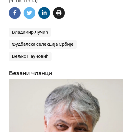
(4. октобра).
Владимир Лучић
Фудбалска селекција Србије
Вељко Пауновић
Везани чланци