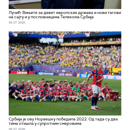
Лучић: Вињете за девет европских држава и нови тагови
на сајту и у пословницама Телекома Србија
09. 07. 2026.
Србија је ову Норвешку победила 2022: Од тада су два
тима отишла у супротним смеровима
06. 07. 2026.