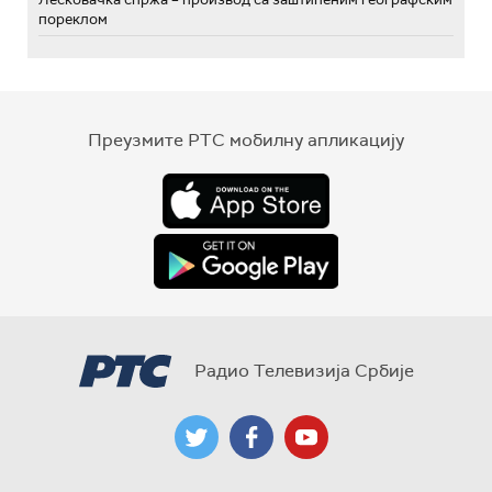
пореклом
Преузмите РТС мобилну апликацију
Радио Телевизија Србије