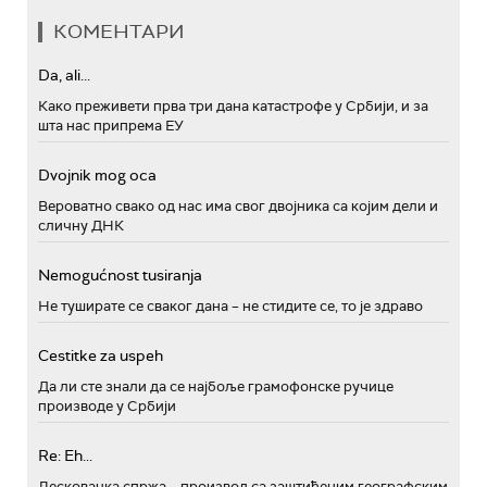
КОМЕНТАРИ
Da, ali...
Како преживети прва три дана катастрофе у Србији, и за
шта нас припрема ЕУ
Dvojnik mog oca
Вероватно свако од нас има свог двојника са којим дели и
сличну ДНК
Nemogućnost tusiranja
Не туширате се сваког дана – не стидите се, то је здраво
Cestitke za uspeh
Да ли сте знали да се најбоље грамофонске ручице
производе у Србији
Re: Eh...
Лесковачка спржа – производ са заштићеним географским