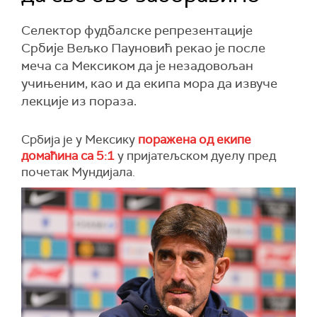
Селектор фудбалске репрезентације
Србије Вељко Пауновић рекао је после
меча са Мексиком да је незадовољан
учињеним, као и да екипа мора да извуче
лекције из пораза.
Србија је у Мексику
поражена од екипе
домаћина са 5:1
у пријатељском дуелу пред
почетак Мундијала.