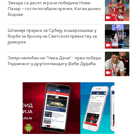
Звезда са десет играча победила Нови
Пазар – гости погађали пречке, Катаи донео
бодове
Шпанија прејакa за Србију, кошаркашице у
борби за бронзу на Светском првенству за
јуниорке
Земун немоћан на "Чика Дачи" - прва победа
Радничког у другом мандату Феђе Дудића