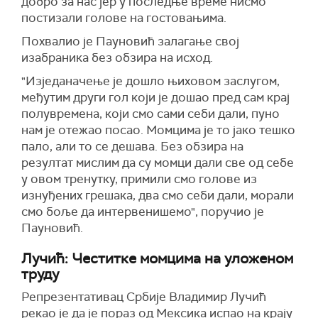
добро за нас јер у последње време нисмо
постизали голове на гостовањима.
Похвалио је Пауновић залагање свој
изабраника без обзира на исход.
"Изједаначење је дошло њиховом заслугом,
међутим други гол који је дошао пред сам крај
полувремена, који смо сами себи дали, пуно
нам је отежао посао. Момцима је то јако тешко
пало, али то се дешава. Без обзира на
резултат мислим да су момци дали све од себе
у овом тренутку, примили смо голове из
изнуђених грешака, два смо себи дали, морали
смо боље да интервенишемо", поручио је
Пауновић.
Лучић: Честитке момцима на уложеном
труду
Репрезентативац Србије Владимир Лучић
рекао је да је пораз од Мексика испао на крају