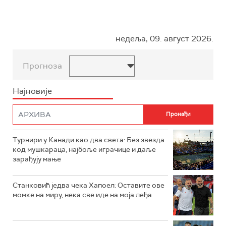
недеља, 09. август 2026.
Прогноза
Најновије
Турнири у Канади као два света: Без звезда
код мушкараца, најбоље играчице и даље
зарађују мање
Станковић једва чека Хапоел: Оставите ове
момке на миру, нека све иде на моја леђа