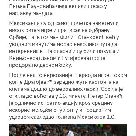
Вељка Пауновића чека велики посао у
наставку мандата.
Мексиканци су од самог почетка наметнули
висок ритам игре и притисак на одбрану
Србије, па је голман Филип Станковић већ у
уводним минутима морао неколико пута да
интервенише. Најопаснији су били покушаји
Квињонеса главом и Гутијереза после
продора по десном боку.
После нешто нервознијег периода игре, током
ког је Драгојевић зарадио жути картон, а на
клупама дошло до вербалних чарки, Србија је
стигла до вођства у 16. минуту. Петар Станић
је одлично испратио акцију кроз средину,
искористио одбијену лопту и прецизним
ударцем савладао голмана Мексика за 1:0.