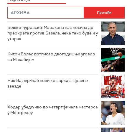
Бошко Ђуровски: Маракана нас носила до
преокрета против Базела, нека тако буде и у
уторак
Китон Волас потписао двогодишњи уговор
са Макабијем
Ник Вајлер-Баб нови кошаркаш Црвене
звезде
Ходар убедљиво до четвртфинала мастерса
у Монтреалу