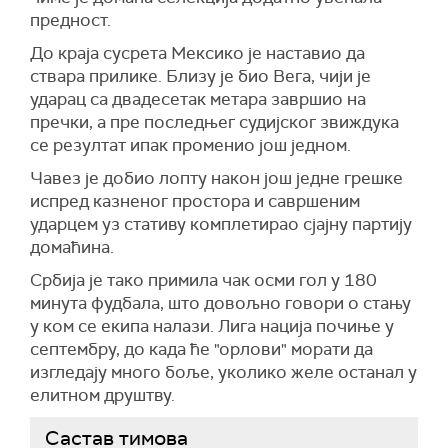
предност.
До краја сусрета Мексико је наставио да
ствара прилике. Близу је био Вега, чији је
ударац са двадесетак метара завршио на
пречки, а пре последњег судијског звиждука
се резултат ипак променио још једном.
Чавез је добио лопту након још једне грешке
испред казненог простора и савршеним
ударцем уз стативу комплетирао сјајну партију
домаћина.
Србија је тако примила чак осми гол у 180
минута фудбала, што довољно говори о стању
у ком се екипа налази. Лига нација почиње у
септембру, до када ће "орлови" морати да
изгледају много боље, уколико желе останал у
елитном друштву.
Састав тимова