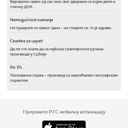
Вероватно свако од нас има свог двојника са којим дели и
сличну ДНК
Nemogućnost tusiranja
Не туширате се сваког дана – не стидите се, то је здраво
Cestitke za uspeh
Да ли сте знали да се најбоље грамофонске ручице
производе у Србији
Re: Eh...
Лесковачка спржа – производ са заштићеним географским
пореклом
Преузмите РТС мобилну апликацију