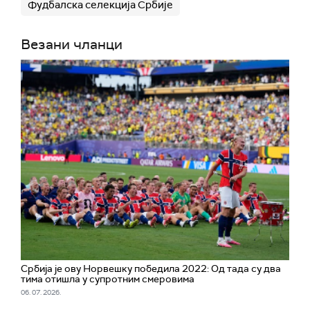
Фудбалска селекција Србије
Везани чланци
Србија је ову Норвешку победила 2022: Од тада су два
тима отишла у супротним смеровима
06. 07. 2026.