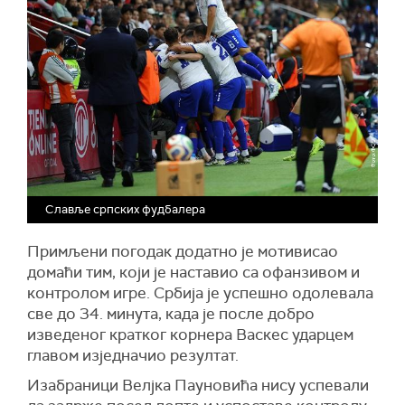
Славље српских фудбалера
Примљени погодак додатно је мотивисао
домаћи тим, који је наставио са офанзивом и
контролом игре. Србија је успешно одолевала
све до 34. минута, када је после добро
изведеног кратког корнера Васкес ударцем
главом изједначио резултат.
Изабраници Велјка Пауновића нису успевали