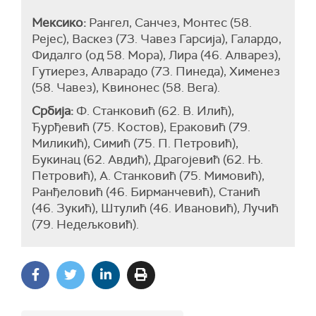
Мексико:
Рангел, Санчез, Монтес (58.
Рејес), Васкез (73. Чавез Гарсија), Галардо,
Фидалго (од 58. Мора), Лира (46. Алварез),
Гутиерез, Алварадо (73. Пинеда), Хименез
(58. Чавез), Квинонес (58. Вега).
Србија:
Ф. Станковић (62. В. Илић),
Ђурђевић (75. Костов), Ераковић (79.
Миликић), Симић (75. П. Петровић),
Букинац (62. Авдић), Драгојевић (62. Њ.
Петровић), А. Станковић (75. Мимовић),
Ранђеловић (46. Бирманчевић), Станић
(46. Зукић), Штулић (46. Ивановић), Лучић
(79. Недељковић).