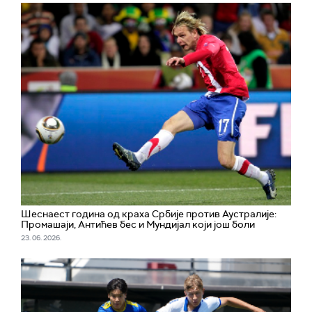
Шеснаест година од краха Србије против Аустралије:
Промашаји, Антићев бес и Мундијал који још боли
23. 06. 2026.