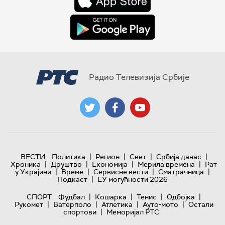
Радио Телевизија Србије
|
|
|
|
ВЕСТИ
Политика
Регион
Свет
Србија данас
|
|
|
|
Хроника
Друштво
Економија
Мерила времена
Рат
|
|
|
|
у Украјини
Време
Сервисне вести
Сматрачница
|
Подкаст
ЕУ могућности 2026
|
|
|
|
СПОРТ
Фудбал
Кошарка
Тенис
Одбојка
|
|
|
|
Рукомет
Ватерполо
Атлетика
Ауто-мото
Остали
|
спортови
Меморијал РТС