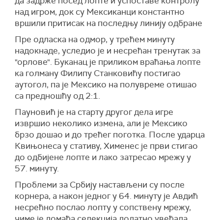
да задрже посед лопте и успоставе контролу
над игром, док су Мексиканци константно
вршили притисак на последњу линију одбране
Пре одласка на одмор, у трећем минуту
надокнаде, уследио је и несрећан тренутак за
"орлове". Буканац је приликом враћања лопте
ка голману Филипу Станковићу постигао
аутогол, па је Мексико на полувреме отишао
са предношћу од 2:1.
Пауновић је на старту другог дела игре
извршио неколико измена, али је Мексико
брзо дошао и до трећег поготка. После ударца
Квињонеса у стативу, Хименес је први стигао
до одбијене лопте и лако затресао мрежу у
57. минуту.
Проблеми за Србију настављени су после
корнера, а након једног у 64. минуту је Авдић
несрећно послао лопту у сопствену мрежу,
чиме је домаћа селекција додатно увећала