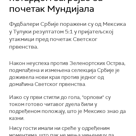
почетак Мундијала
Фудбалери Србије поражени су од Мексика
у Тулуки резултатом 5:1 у пријатељској
утакмици пред почетак Светског
првенства.
Након неуспеха против Зеленортских Острва,
подмлађена и измењена селекција Србије је
доживела нови крах против једног од
домаћина Светског првенства.
Иако су први стигли до гола, "орлови" су
током готово читавог дуела били у
подређеном положају, што је Мексико знао да
казни.
Нису гости имали ни среће у одређеним
моментима, што пак не мења чињеницу да