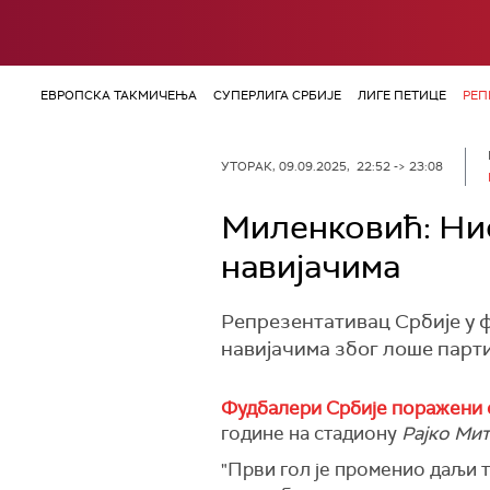
ЕВРОПСКА ТАКМИЧЕЊА
СУПЕРЛИГА СРБИЈЕ
ЛИГЕ ПЕТИЦЕ
РЕП
УТОРАК, 09.09.2025, 22:52 -> 23:08
Миленковић: Нис
навијачима
Репрезентативац Србије у 
навијачима због лоше парти
Фудбалери Србије поражени 
године на стадиону
Рајко Ми
"Први гол је променио даљи т