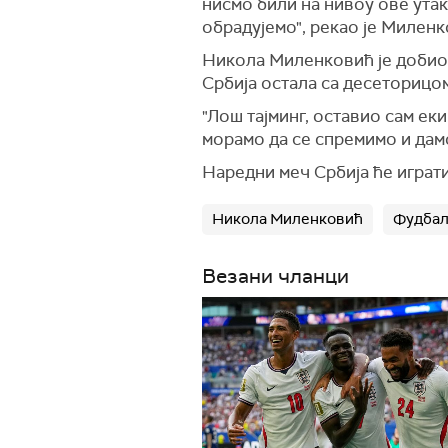
нисмо били на нивоу ове утак
обрадујемо", рекао је Миленк
Никола Миленковић је добио ц
Србија остала са десеторицом
"Лош тајминг, оставио сам еки
морамо да се спремимо и дамо
Наредни меч Србија ће играти
Никола Миленковић
Фудбал
Везани чланци