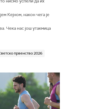
то нисмо успели да их
ем Кејном, након чега је
ва. Чека нас још утакмица
Светско првенство 2026