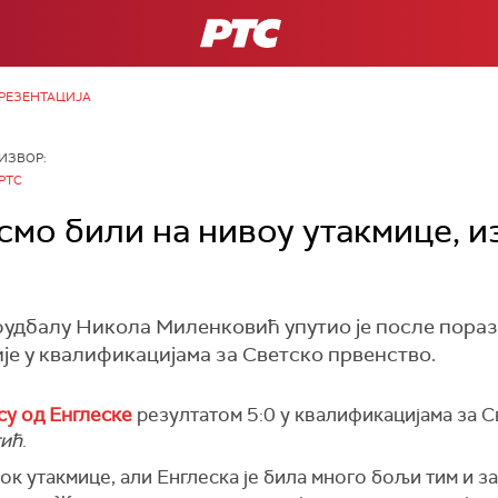
РТС
РЕЗЕНТАЦИЈА
ИЗВОР:
РТС
мо били на нивоу утакмице, и
фудбалу Никола Миленковић упутио је после пора
је у квалификацијама за Светско првенство.
су од Енглеске
резултатом 5:0 у квалификацијама за 
тић
.
ок утакмице, али Енглеска је била много бољи тим и 