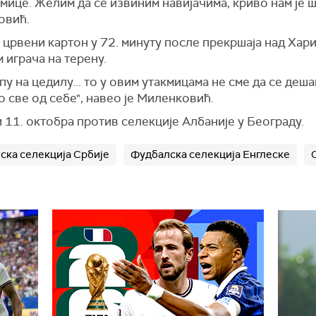
мице. Желим да се извиним навијачима, криво нам је ш
овић.
рвени картон у 72. минуту после прекршаја над Хариј
 играча на терену.
пу на цедилу... то у овим утакмицама не сме да се деша
 све од себе", навео је Миленковић.
 11. октобра против селекције Албаније у Београду.
ска селекција Србије
Фудбалска селекција Енглеске