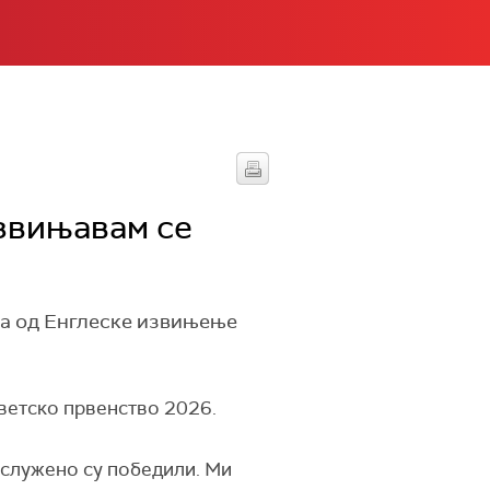
звињавам се
за од Енглеске извињење
Светско првенство 2026.
заслужено су победили. Ми