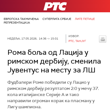
РТС
ЕВРОПСКА ТАКМИЧЕЊА
СУПЕРЛИГА СРБИЈЕ
ЛИГЕ ПЕТИЦЕ
РЕПРЕЗЕНТАЦИЈА
ИЗВОР:
НЕДЕЉА, 17.05.2026, 14:36 -> 15:01
РТС, ТАНЈУГ
Ромa боља од Лација у
римском дербију, сменила
Јувентус на месту за ЛШ
Фудбалери Роме победили су Лацио у
римском дербију резултатом 2:0 у мечу 37.
кола италијанске Серије А и тако
направили огроман корак ка пласману у
Лигу шампиона.