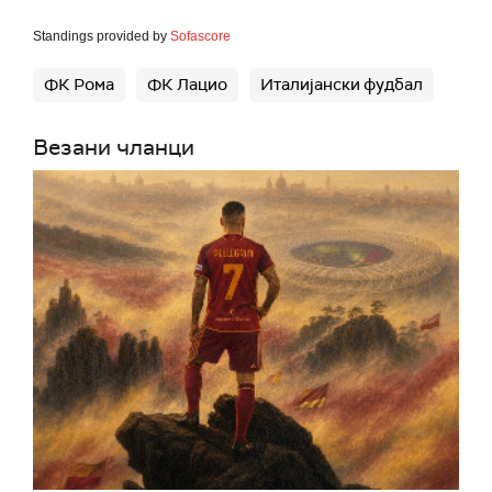
Standings provided by
Sofascore
ФК Рома
ФК Лацио
Италијански фудбал
Везани чланци