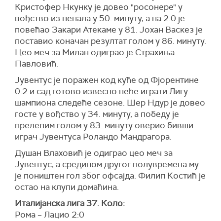
Кристофер Нкунку је довео "росонере" у
вођство из пенала у 50. минуту, а на 2:0 је
повећао Закари Атекаме у 81. Јохан Васкез је
поставио коначан резултат голом у 86. минуту.
Цео меч за Милан одиграо је Страхиња
Павловић.
Јувентус је поражен код куће од Фјорентине
0:2 и сад готово извесно неће играти Лигу
шампиона следеће сезоне. Шер Ндур је довео
госте у вођство у 34. минуту, а победу је
прелепим голом у 83. минуту оверио бивши
играч Јувентуса Роландо Мандрагора.
Душан Влаховић је одиграо цео меч за
Јувентус, а средином другог полувремена му
је поништен гол због офсајда. Филип Костић је
остао на клупи домаћина.
Италијанска лига 37. Коло:
Рома – Лацио 2:0