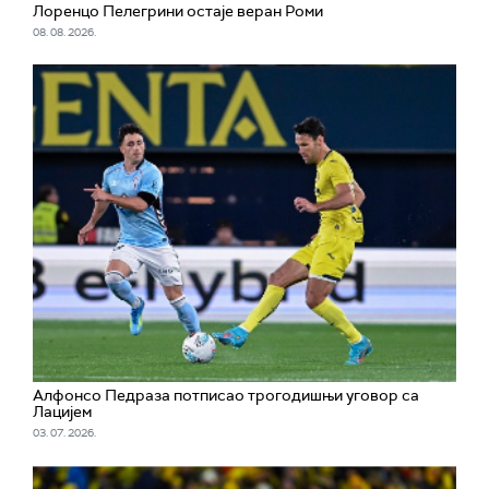
Лоренцо Пелегрини остаје веран Роми
08. 08. 2026.
Алфонсо Педраза потписао трогодишњи уговор са
Лацијем
03. 07. 2026.