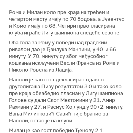
Рома и Милан коло пре краја на трећем и
четвртом месту имају по 70 бодова, а Јувентус
и Комо имају по 68. Четири првопласирана
клуба играће Лигу шампиона следеће сезоне.
Оба гола за Рому у победи над градским
ривалом дао је Ђанлука Манћини, у 40. и 66.
минуту. У 70. минуту су због међусобног
кошкања искључени Весли Франса из Роме и
Николо Ровела из Лација.
Наполи је као гост декласирао одавно
друголигаша Пизу резултатом 3:0 и тако коло
пре краја обезбедио пласман у Лигу шампиона.
Голове су дали Скот Мектомини у 21, Амир
Рахмани у 27. и Расмус Хојлунд у 90+2. минуту.
Вања Милинковић-Савић није бранио за
Наполи, остао је на клупи.
Милан је као гост победио Ђенову 2:1.