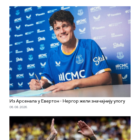
Из Арсенала у Евертон - Нергор жели значајнију улогу
06. 08. 2026.