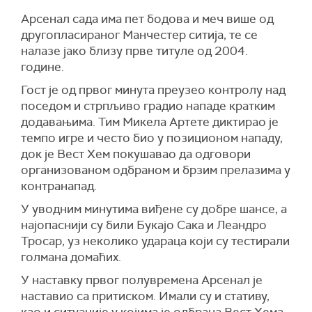
Арсенал сада има пет бодова и меч више од
другопласираног Манчестер ситија, те се
налазе јако близу прве титуле од 2004.
године.
Гост је од првог минута преузео контролу над
поседом и стрпљиво градио нападе кратким
додавањима. Тим Микела Артете диктирао је
темпо игре и често био у позиционом нападу,
док је Вест Хем покушавао да одговори
организованом одбраном и брзим прелазима у
контранапад.
У уводним минутима виђене су добре шансе, а
најопаснији су били Букајо Сака и Леандро
Тросар, уз неколико удараца који су тестирали
голмана домаћих.
У наставку првог полувремена Арсенал је
наставио са притиском. Имали су и стативу,