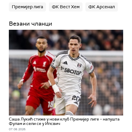
Премијер лига
ФК Вест Хем
ФК Арсенал
Везани чланци
Саша Лукић стиже у нови клуб Премијер лиге – напушта
Фулам и сели се у Ипсвич
07. 08. 2026.