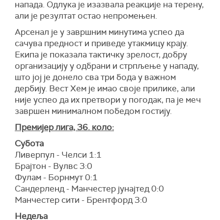
напада. Одлука је изазвала реакције на терену,
али је резултат остао непромењен.
Арсенал је у завршним минутима успео да
сачува предност и приведе утакмицу крају.
Екипа је показала тактичку зрелост, добру
организацију у одбрани и стрпљење у нападу,
што јој је донело сва три бода у важном
дербију. Вест Хем је имао своје прилике, али
није успео да их претвори у погодак, па је меч
завршен минималном победом гостију.
Премијер лига, 36. коло:
Субота
Ливерпул - Челси 1:1
Брајтон - Вулвс 3:0
Фулам - Борнмут 0:1
Сандерленд - Манчестер јунајтед 0:0
Манчестер сити - Брентфорд 3:0
Недеља