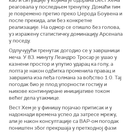
као и ситуације у којима је одбрана Вест Хема
реаговала у последњем тренутку. Домаћи тим
је повремено претио преко Џерода Боувена и
после прекида, али без конкретне
реализације. На одмор се отишло без голова,
уз изражену статистичку доминацију Арсенала
у поседу.
Одлучујући тренутак догодио се у завршници
меча. У 83. минуту Леандро Тросар је ушао у
казнени простор и упутио ударац ка голу, а
лопта је након одбитка променила правац и
завршила иза леђа голмана за вођство 1:0. Тај
погодак био је плод упорности гостију и
њихове континуиране иницијативе током
већег дела утакмице.
Вест Хем је у финишу појачао притисак и у
надокнади времена успео да затресе мрежу,
али је након консултације са ВАР-ом погодак
поништен због прекршаја у претходној фази