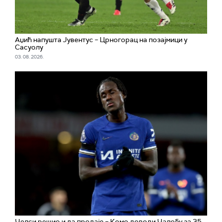
Аџић напушта Јувентус – Црногорац на позајмици у
Сасуолу
03. 08. 2026.
Челси решио и да продаје – Комо доводи Чалобу за 35