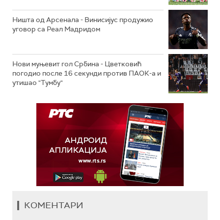
Ништа од Арсенала - Винисијус продужио
уговор са Реал Мадридом
Нови муњевит гол Србина - Цветковић
погодио после 16 секунди против ПАОК-а и
утишао "Тумбу"
КОМЕНТАРИ