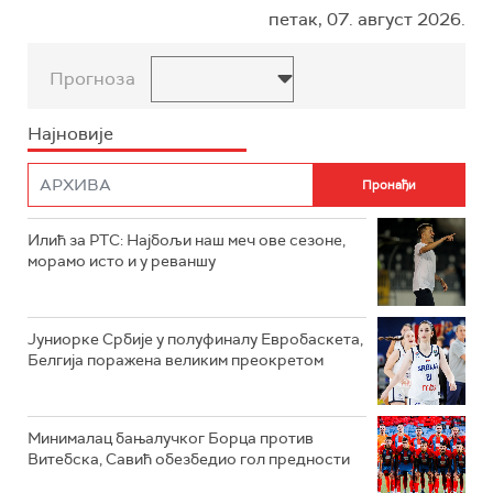
петак, 07. август 2026.
Прогноза
Најновије
Илић за РТС: Најбољи наш меч ове сезоне,
морамо исто и у реваншу
Јуниорке Србије у полуфиналу Евробаскета,
Белгија поражена великим преокретом
Минималац бањалучког Борца против
Витебска, Савић обезбедио гол предности