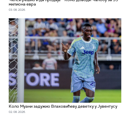
милиона евра
03. 08. 2026.
Коло Муани задужио Влаховићеву деветку у Јувентусу
02. 08. 2026.