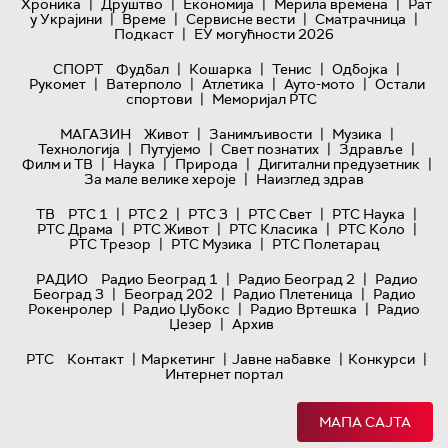
|
|
|
|
Хроника
Друштво
Економија
Мерила времена
Рат
|
|
|
|
у Украјини
Време
Сервисне вести
Сматрачница
|
Подкаст
ЕУ могућности 2026
|
|
|
|
СПОРТ
Фудбал
Кошарка
Тенис
Одбојка
|
|
|
|
Рукомет
Ватерполо
Атлетика
Ауто-мото
Остали
|
спортови
Меморијал РТС
|
|
|
МАГАЗИН
Живот
Занимљивости
Музика
|
|
|
|
Технологијa
Путујемо
Свет познатих
Здравље
|
|
|
|
Филм и ТВ
Наука
Природа
Дигитални предузетник
|
За мале велике хероје
Наизглед здрав
|
|
|
|
|
ТВ
РТС 1
РТС 2
РТС 3
РТС Свет
РТС Наука
|
|
|
|
РТС Драма
РТС Живот
РТС Класика
РТС Коло
|
|
РТС Трезор
РТС Музика
РТС Полетарац
|
|
РАДИО
Радио Београд 1
Радио Београд 2
Радио
|
|
|
Београд 3
Београд 202
Радио Плетеница
Радио
|
|
|
Рокенролер
Радио Џубокс
Радио Вртешка
Радио
|
Џезер
Архив
|
|
|
|
РТС
Контакт
Маркетинг
Јавне набавке
Конкурси
Интернет портал
МАПА САЈТА