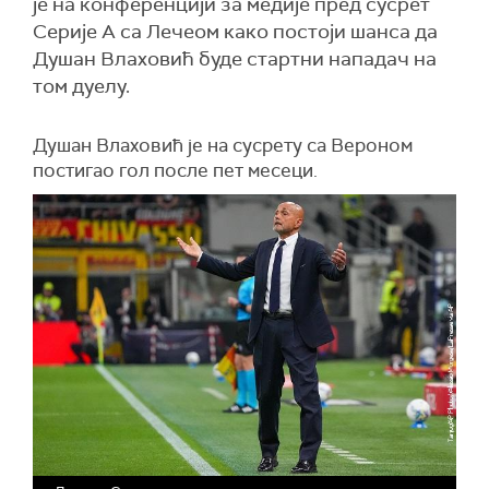
је на конференцији за медије пред сусрет
Серије А са Лечеом како постоји шанса да
Душан Влаховић буде стартни нападач на
том дуелу.
Душан Влаховић је на сусрету са Вероном
постигао гол после пет месеци.