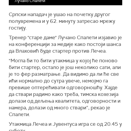
Лучано Спалети
Српски нападач је ушао на почетку другог
полувремена и у 62. минуту затресао мрежу
гостију.
Тренер "старе даме" Лучано Спалети изјавио је
на конференцији за медије како постоји шанса
да Влаховић буде стартер против Лечеа.
"Могла би то бити утакмица у којој ће поново
бити стартер, остало је још неколико сати, али
је то фер разматрање. Да видимо да ли ће све
ићи нормално до сутра увече, немојмо га
превише оптерећивати одговорношћу. Хајде
да ствари радимо како треба, тимска кохезија
долази од дељења квалитета, одговорности и
намера, долази од много ствари“, рекао је
Спалети.
Утакмица Лечеа и Јувентуса игра се од 20.45 у
суботу.