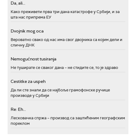
Da, ali...
Како преживети прва три дана катастрофе у Србији, и за
шта нас припрема ЕУ
Dvojnik mog oca
Вероватно свако од нас има свог двојника са којим дели и
сличну ДНК
Nemogućnost tusiranja
Не туширате се сваког дана – не стидите се, то је здраво
Cestitke za uspeh
Да ли сте знали да се најбоље грамофонске ручице
производе у Србији
Re: Eh...
Лесковачка спржа – производ са заштићеним географским
пореклом