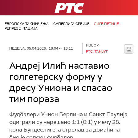
РТС
ЕВРОПСКА ТАКМИЧЕЊА
СУПЕРЛИГА СРБИЈЕ
ЛИГЕ ПЕТИЦЕ
РЕПРЕЗЕНТАЦИЈА
ИЗВОР:
НЕДЕЉА, 05.04.2026, 18:04 -> 18:11
РТС, ТАНЈУГ
Андреј Илић наставио
голгетерску форму у
дресу Униона и спасао
тим пораза
Фудбалери Унион Берлина и Санкт Паулија
одиграли су нерешено 1:1 (0:1) у мечу 28.
кола Бундеслиге, а стрелац за домаћина
био је српски фудбалер.