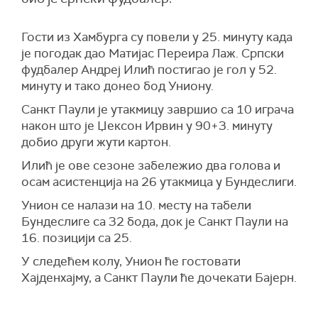
Гости из Хамбурга су повели у 25. минуту када
је погодак дао Матијас Переира Лаж. Српски
фудбалер Андреј Илић постигао је гол у 52.
минуту и тако донео бод Униону.
Санкт Паули је утакмицу завршио са 10 играча
након што је Џексон Ирвин у 90+3. минуту
добио други жути картон.
Илић је ове сезоне забележио два голова и
осам асистенција на 26 утакмица у Бундеслиги.
Унион се налази на 10. месту на табели
Бундеслиге са 32 бода, док је Санкт Паули на
16. позицији са 25.
У следећем колу, Унион ће гостовати
Хајденхајму, а Санкт Паули ће дочекати Бајерн.