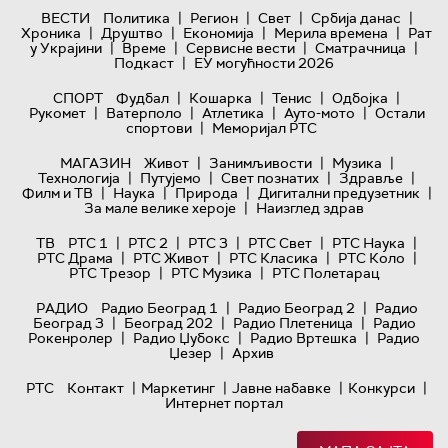
|
|
|
|
ВЕСТИ
Политика
Регион
Свет
Србија данас
|
|
|
|
Хроника
Друштво
Економија
Мерила времена
Рат
|
|
|
|
у Украјини
Време
Сервисне вести
Сматрачница
|
Подкаст
ЕУ могућности 2026
|
|
|
|
СПОРТ
Фудбал
Кошарка
Тенис
Одбојка
|
|
|
|
Рукомет
Ватерполо
Атлетика
Ауто-мото
Остали
|
спортови
Меморијал РТС
|
|
|
МАГАЗИН
Живот
Занимљивости
Музика
|
|
|
|
Технологијa
Путујемо
Свет познатих
Здравље
|
|
|
|
Филм и ТВ
Наука
Природа
Дигитални предузетник
|
За мале велике хероје
Наизглед здрав
|
|
|
|
|
ТВ
РТС 1
РТС 2
РТС 3
РТС Свет
РТС Наука
|
|
|
|
РТС Драма
РТС Живот
РТС Класика
РТС Коло
|
|
РТС Трезор
РТС Музика
РТС Полетарац
|
|
РАДИО
Радио Београд 1
Радио Београд 2
Радио
|
|
|
Београд 3
Београд 202
Радио Плетеница
Радио
|
|
|
Рокенролер
Радио Џубокс
Радио Вртешка
Радио
|
Џезер
Архив
|
|
|
|
РТС
Контакт
Маркетинг
Јавне набавке
Конкурси
Интернет портал