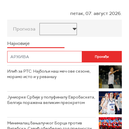
петак, 07. август 2026.
Прогноза
Најновије
Илић за РТС: Најбољи наш меч ове сезоне,
морамо исто и у реваншу
Јуниорке Србије у полуфиналу Евробаскета,
Белгија поражена великим преокретом
Минималац бањалучког Борца против
Витебска, Савић обезбедио гол предности