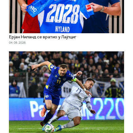
Ерјан Ниланд се вратио у Лајпциг
04. 08. 2026.