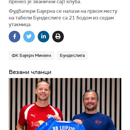
пренео је званични сајт клуба.
Фудбалери Бајерна се налази на првом месту
на табели Бундеслиге са 21 бодом из седам
утакмица.
ФК Бајерн Минхен
Бундеслига
Везани чланци