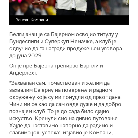
Венсан Компани
Белгијанац је са Бајерном освојио титулу у
Бундеслиги и Суперкуп Немачке, а клуб је
одлучио да га награди продужењем уговора
до јуна 2029.
Он је пре Бајерна тренирао Барнли и
Андерлехт.
"Захвалан сам, почаствован и желим да
захвалим Бајерну на поверењу и радном
окружењу које су ми понудли од првог дана.
Чини ми се као да сам овде дуже и да добро
познајем клуб. То је до сада било сјајно
искуство. Кренули смо на дивно путовање.
Хајде да наставимо напорно да радимо и
славимо још успеха", изјавио је Компани,