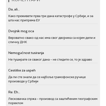
Da, ali...
Како преживети прва три дана катастрофе у Србији, и за
шта нас припрема ЕУ
Dvojnik mog oca
Вероватно свако од нас има свог двојника са којим дели и
сличну ДНК
Nemogućnost tusiranja
Не туширате се сваког дана – не стидите се, то је здраво
Cestitke za uspeh
Да ли сте знали да се најбоље грамофонске ручице
производе у Србији
Re: Eh...
Лесковачка спржа – производ са заштићеним географским
пореклом