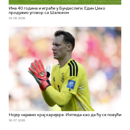
Има 40 година и играће у Бундеслиги: Един Џеко
продужио уговор са Шалкеом
03. 08. 2026.
Нојер најавио крај каријере: Изгледа као да ћу се повући
30. 07. 2026.