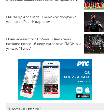
Ништа од Арсенала - Винисијус продужио
уговор са Реал Мадридом
Нови муњевит гол Србина - Цветковић
погодио после 16 секунди против ПАОК-а и
утишао "Тумбу"
КОМЕНТАРИ