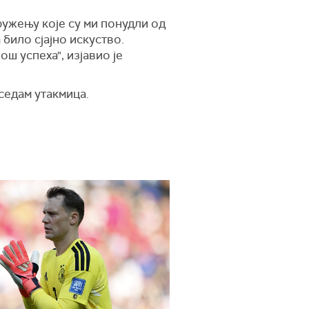
ружењу које су ми понудли од
 било сјајно искуство.
ш успеха", изјавио је
седам утакмица.