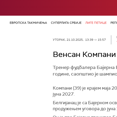
ЕВРОПСКА ТАКМИЧЕЊА
СУПЕРЛИГА СРБИЈЕ
ЛИГЕ ПЕТИЦЕ
РЕП
УТОРАК, 21.10.2025, 13:39 -> 15:57
Венсан Компани 
Тренер фудбалера Бајерна В
године, саопштио је шампи
Компани (39) је крајем маја 2
јуна 2027.
Белгијанац је са Бајерном ос
продужењем уговора до јуна