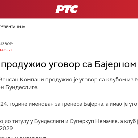
РТС
РЕЗЕНТАЦИЈА
ИЗВОР:
ТАНЈУГ
продужио уговор са Бајерном
енсан Компани продужио је уговор са клубом из Ми
он Бундеслиге.
024. године именован за тренера Бајерна, а имао је у
војио титулу у Бундеслиги и Суперкуп Немачке, а клуб 
 2029.