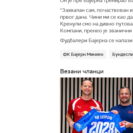
Он је пре Бајерна тренирао Б
"Захвалан сам, почаствован 
првог дана. Чини ми се као да
Кренули смо на дивно путовањ
Компани, пренео је званични 
Фудбалери Бајерна се налази 
ФК Бајерн Минхен
Бундесли
Везани чланци