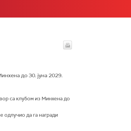
нхена до 30. јуна 2029.
говор са клубом из Минхена до
је одлучио да га награди