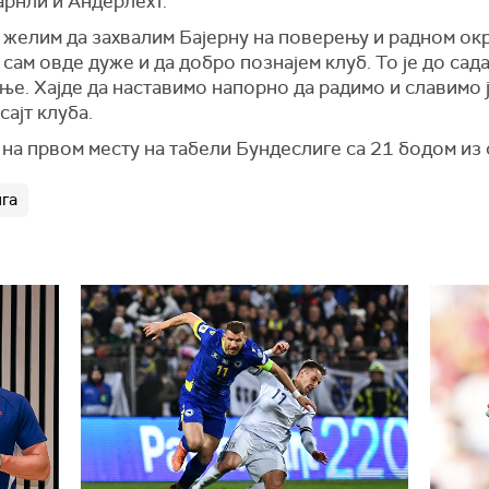
арнли и Андерлехт.
и желим да захвалим Бајерну на поверењу и радном ок
 сам овде дуже и да добро познајем клуб. То је до сада
е. Хајде да наставимо напорно да радимо и славимо јо
сајт клуба.
на првом месту на табели Бундеслиге са 21 бодом из 
га