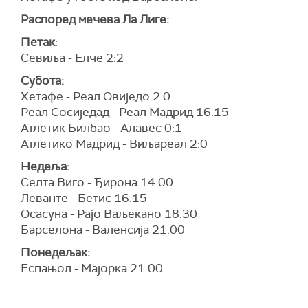
Распоред мечева Ла Лиге:
Петак
:
Севиља - Елче 2:2
Субота:
Хетафе - Реал Овиједо 2:0
Реал Сосиједад - Реал Мадрид 16.15
Атлетик Билбао - Алавес 0:1
Атлетико Мадрид - Виљареал 2:0
Недеља:
Селта Виго - Ђирона 14.00
Леванте - Бетис 16.15
Осасуна - Рајо Ваљекано 18.30
Барселона - Валенсија 21.00
Понедељак:
Еспањол - Мајорка 21.00