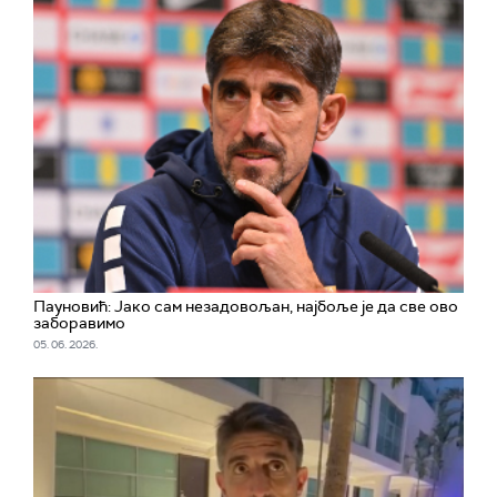
Пауновић: Јако сам незадовољан, најбоље је да све ово
заборавимо
05. 06. 2026.