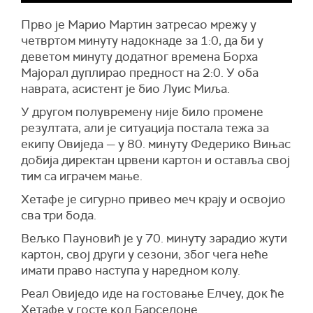
Прво је Марио Мартин затресао мрежу у
четвртом минуту надокнаде за 1:0, да би у
деветом минуту додатног времена Борха
Мајорал дуплирао предност на 2:0. У оба
наврата, асистент је био Луис Миља.
У другом полувремену није било промене
резултата, али је ситуација постала тежа за
екипу Овиједа — у 80. минуту Федерико Вињас
добија директан црвени картон и оставља свој
тим са играчем мање.
Хетафе је сигурно привео меч крају и освојио
сва три бода.
Вељко Пауновић је у 70. минуту зарадио жути
картон, свој други у сезони, због чега неће
имати право наступа у наредном колу.
Реал Овиједо иде на гостовање Елчеу, док ће
Хетафе у госте код Барселоне.