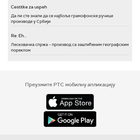
Cestitke za uspeh
Да ли сте знали да се најбоље грамофонске ручице
производе у Србији
Re: Eh...
Лесковачка спржа – производ са заштићеним географским
пореклом
Преузмите РТС мобилну апликацију