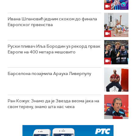
Ивана Шпановић једним скоком до финала
Европског првенства
Руски пливач Иља Бородин уз рекорд првак
Европе на 400 метара мешовито
Барселона позајмила Арауха Ливерпулу
Ран Кожух: Знамо да је Звезда веома јака на
свом терену, знамо шта нас чека