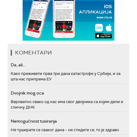
КОМЕНТАРИ
Da, ali...
Како преживети прва три дана катастрофе у Србији, и за
шта нас припрема ЕУ
Dvojnik mog oca
Вероватно свако од нас има свог двојника са којим дели и
сличну ДНК
Nemogućnost tusiranja
Не туширате се сваког дана – не стидите се, то је здраво