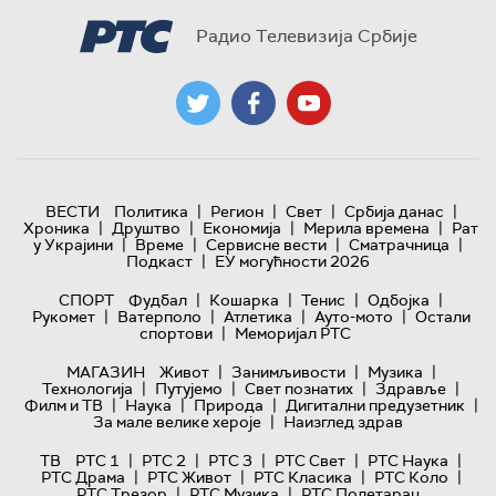
Радио Телевизија Србије
|
|
|
|
ВЕСТИ
Политика
Регион
Свет
Србија данас
|
|
|
|
Хроника
Друштво
Економија
Мерила времена
Рат
|
|
|
|
у Украјини
Време
Сервисне вести
Сматрачница
|
Подкаст
ЕУ могућности 2026
|
|
|
|
СПОРТ
Фудбал
Кошарка
Тенис
Одбојка
|
|
|
|
Рукомет
Ватерполо
Атлетика
Ауто-мото
Остали
|
спортови
Меморијал РТС
|
|
|
МАГАЗИН
Живот
Занимљивости
Музика
|
|
|
|
Технологијa
Путујемо
Свет познатих
Здравље
|
|
|
|
Филм и ТВ
Наука
Природа
Дигитални предузетник
|
За мале велике хероје
Наизглед здрав
|
|
|
|
|
ТВ
РТС 1
РТС 2
РТС 3
РТС Свет
РТС Наука
|
|
|
|
РТС Драма
РТС Живот
РТС Класика
РТС Коло
|
|
РТС Трезор
РТС Музика
РТС Полетарац