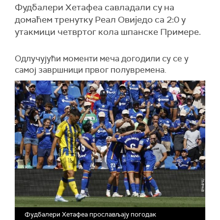
Фудбалери Хетафеа савладали су на
домаћем тренутку Реал Овиједо са 2:0 у
утакмици четвртог кола шпанске Примере.
Одлучујући моменти меча догодили су се у
самој завршници првог полувремена.
Фудбалери Хетафеа прослављају погодак