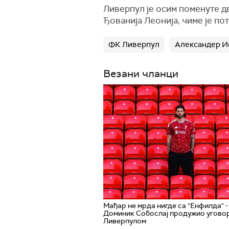
Ливерпул је осим поменуте д
Ђованија Леонија, чиме је п
ФК Ливерпул
Александер И
Везани чланци
Мађар не мрда нигде са "Енфилда" -
Доминик Собослај продужио уговор
Ливерпулом