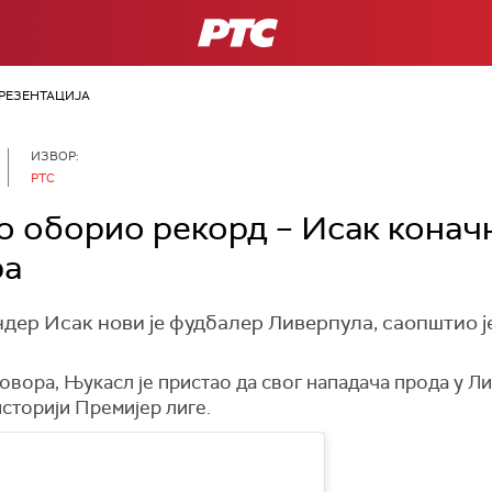
РТС
РЕЗЕНТАЦИЈА
ИЗВОР:
РТС
 оборио рекорд – Исак коначн
ра
ер Исак нови је фудбалер Ливерпула, саопштио ј
вора, Њукасл је пристао да свог нападача прода у Ли
историји Премијер лиге.