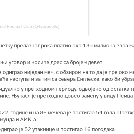
ool Football Club (@liverpoolfc)
четку прелазног рока платио око 135 милиона евра Б
њи уговор и носиће дрес са бројем девет.
е одиграо ниједан меч, с обзиром на то да је пре око 
еће наступати за тим са севера Енглеске, како би убр
уално у претходном периоду, одвојено од остатка тим
ине. Њукасл је претходно довео замену у виду Немца 
022. године и на 86 мечева је постигао 54 гола. Прет
тмунда и АИК-а.
диграо је 52 утакмице и постигао 16 погодака.