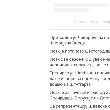
A post shared by Liverp
Претходно је Ливерпул на по
Флоријана Вирца.
Исак је потписао шестогодиш
Исак ове сезоне још увек ниј
челницима "сврака" да више н
Тренирао је Швеђанин индивид
да се избори за промену сред
дошао из Штутгарта.
Исак је за Њукасл играо од 2
Сосиједада, Борусије из Дор
За репрезентацију Шведске о