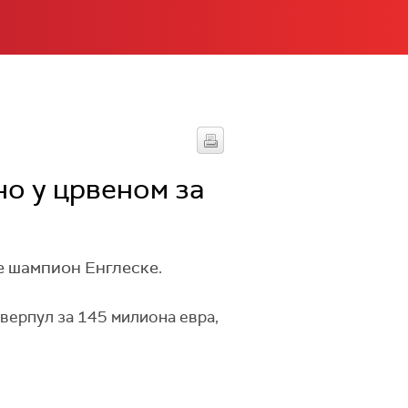
о у црвеном за
е шампион Енглеске.
верпул за 145 милиона евра,