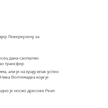
ајер Леверкузену за
месец дана саопштио
зао трансфер.
а, али је на крају ипак успео
Ника Волтемадеа који је
ходно је носио дресове Реал