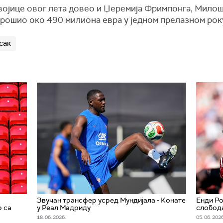
војице овог лета довео и Џеремија Фримпонга, Милоша
отрошио око 490 милиона евра у једном прелазном рок
сак
Звучан трансфер усред Мундијала - Конате
Енди Ро
 са
у Реал Мадриду
слобод
18. 06. 2026.
05. 06. 2026