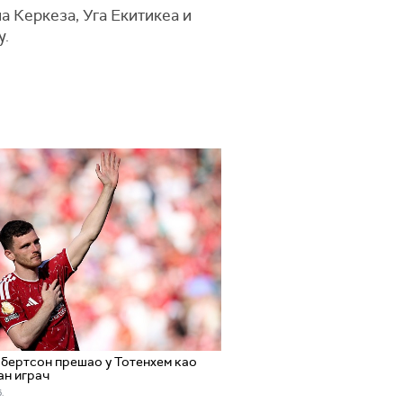
 Керкеза, Уга Екитикеа и
у.
бертсон прешао у Тотенхем као
ан играч
.