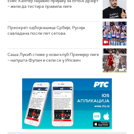
Енес Кантер најавио пријаву за ВНБА драфт
– жели да тестира правила лиге
Преокрет одбојкашица Србије, Русија
савладана после пет сетова
Саша Лукић стиже у нови клуб Премијер лиге
– напушта Фулам и сели се у Ипсвич