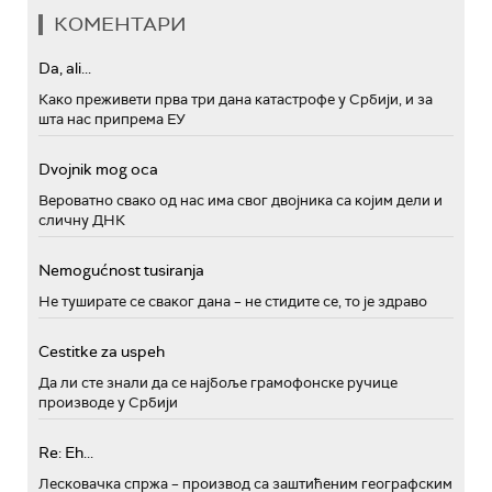
КОМЕНТАРИ
Da, ali...
Како преживети прва три дана катастрофе у Србији, и за
шта нас припрема ЕУ
Dvojnik mog oca
Вероватно свако од нас има свог двојника са којим дели и
сличну ДНК
Nemogućnost tusiranja
Не туширате се сваког дана – не стидите се, то је здраво
Cestitke za uspeh
Да ли сте знали да се најбоље грамофонске ручице
производе у Србији
Re: Eh...
Лесковачка спржа – производ са заштићеним географским