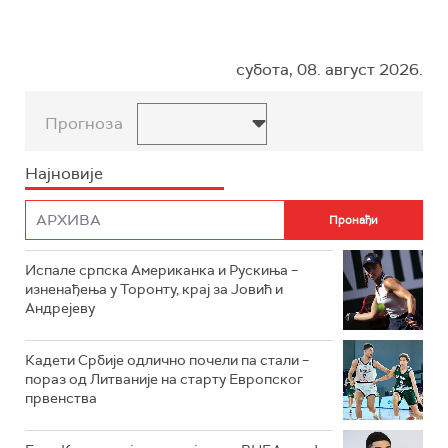
субота, 08. август 2026.
Прогноза
Најновије
Испале српска Американка и Рускиња –
изненађења у Торонту, крај за Јовић и
Андрејеву
Кадети Србије одлично почели па стали –
пораз од Литваније на старту Европског
првенства