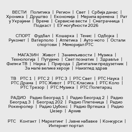
|
|
|
|
ВЕСТИ
Политика
Регион
Свет
Србија данас
|
|
|
|
Хроника
Друштво
Економија
Мерила времена
Рат
|
|
|
|
у Украјини
Време
Сервисне вести
Сматрачница
|
Подкаст
ЕУ могућности 2026
|
|
|
|
СПОРТ
Фудбал
Кошарка
Тенис
Одбојка
|
|
|
|
Рукомет
Ватерполо
Атлетика
Ауто-мото
Остали
|
спортови
Меморијал РТС
|
|
|
МАГАЗИН
Живот
Занимљивости
Музика
|
|
|
|
Технологијa
Путујемо
Свет познатих
Здравље
|
|
|
|
Филм и ТВ
Наука
Природа
Дигитални предузетник
|
За мале велике хероје
Наизглед здрав
|
|
|
|
|
ТВ
РТС 1
РТС 2
РТС 3
РТС Свет
РТС Наука
|
|
|
|
РТС Драма
РТС Живот
РТС Класика
РТС Коло
|
|
РТС Трезор
РТС Музика
РТС Полетарац
|
|
РАДИО
Радио Београд 1
Радио Београд 2
Радио
|
|
|
Београд 3
Београд 202
Радио Плетеница
Радио
|
|
|
Рокенролер
Радио Џубокс
Радио Вртешка
Радио
|
Џезер
Архив
|
|
|
|
РТС
Контакт
Маркетинг
Јавне набавке
Конкурси
Интернет портал