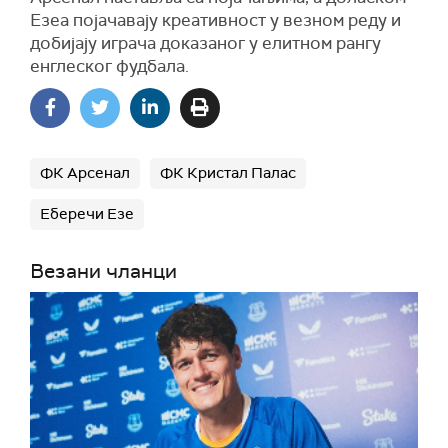
Езеа појачавају креативност у везном реду и
добијају играча доказаног у елитном рангу
енглеског фудбала.
ФК Арсенал
ФК Кристал Палас
Еберечи Езе
Везани чланци