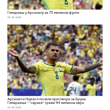
Гимараеш у Арсеналу за 75 милиона фунти
05. 08. 2026.
Арсенал и Њукасл почели преговоре за Бруна
Гимараеша – "свраке" траже 94 милиона евра
04. 08. 2026.