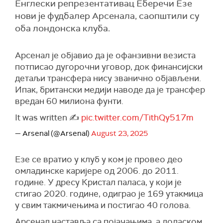
Енглески репрезентативац Еберечи Езе
нови је фудбалер Арсенала, саопштили су
оба лондонска клуба.
Арсенал је објавио да је офанзивни везиста
потписао дугорочни уговор, док финансијски
детаљи трансфера нису званично објављени.
Ипак, британски медији наводе да је трансфер
вредан 60 милиона фунти.
It was written ✍
pic.twitter.com/TithQy517m
— Arsenal (@Arsenal)
August 23, 2025
Езе се вратио у клуб у ком је провео део
омладинске каријере од 2006. до 2011.
године. У дресу Кристал паласа, у који је
стигао 2020. године, одиграо је 169 утакмица
у свим такмичењима и постигао 40 голова.
Арсенал наставља са појачањима, а доласком