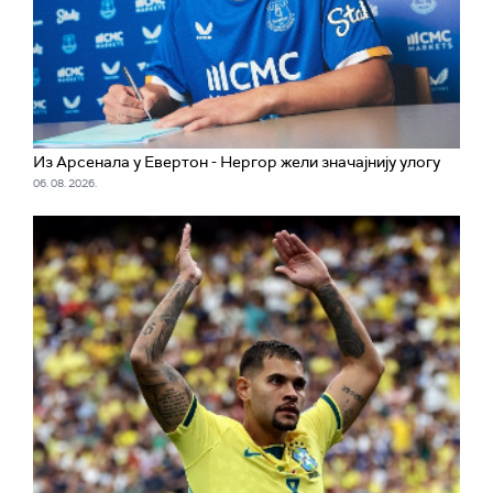
Из Арсенала у Евертон - Нергор жели значајнију улогу
06. 08. 2026.