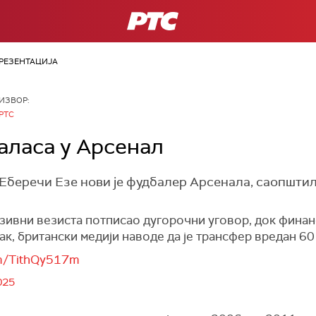
РТС
РЕЗЕНТАЦИЈА
ИЗВОР:
РТС
аласа у Арсенал
Еберечи Езе нови је фудбалер Арсенала, саопштил
анзивни везиста потписао дугорочни уговор, док фина
к, британски медији наводе да је трансфер вредан 60
om/TithQy517m
025