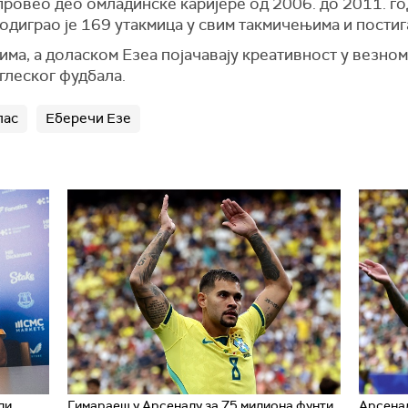
е провео део омладинске каријере од 2006. до 2011. го
, одиграо је 169 утакмица у свим такмичењима и постиг
ма, а доласком Езеа појачавају креативност у везном 
глеског фудбала.
лас
Еберечи Езе
ли
Гимараеш у Арсеналу за 75 милиона фунти
Арсенал