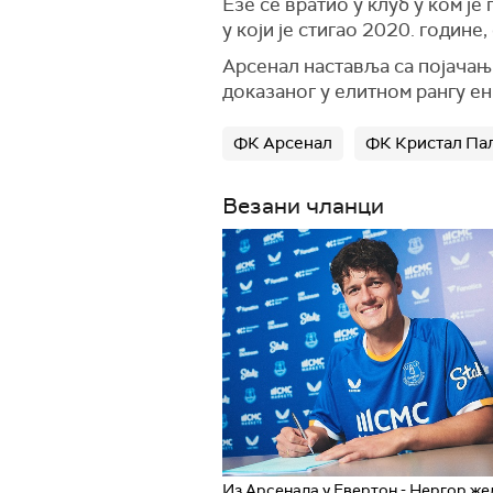
Езе се вратио у клуб у ком ј
у који је стигао 2020. године
Арсенал наставља са појачањи
доказаног у елитном рангу ен
ФК Арсенал
ФК Кристал Па
Везани чланци
Из Арсенала у Евертон - Нергор же