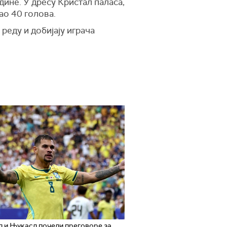
дине. У дресу Кристал паласа,
ао 40 голова.
реду и добијају играча
 и Њукасл почели преговоре за