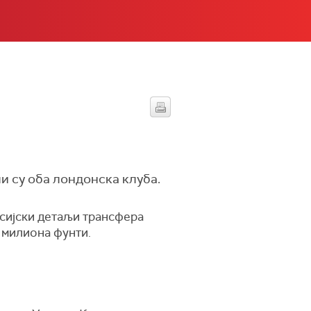
и су оба лондонска клуба.
нсијски детаљи трансфера
 милиона фунти.