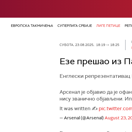
ЕВРОПСКА ТАКМИЧЕЊА
СУПЕРЛИГА СРБИЈЕ
ЛИГЕ ПЕТИЦЕ
РЕП
СУБОТА, 23.08.2025, 18:19 -> 18:25
Езе прешао из П
Енглески репрезентативац 
Арсенал је објавио да је оф
нису званично објављени. Ипа
It was written ✍
pic.twitter.c
— Arsenal (@Arsenal)
August 23, 2