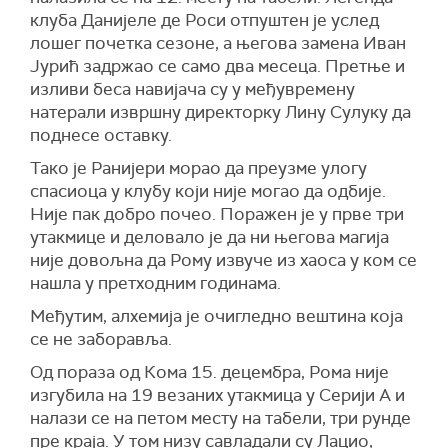
клуба Данијеле де Роси отпуштен је услед
лошег почетка сезоне, а његова замена Иван
Јурић задржао се само два месеца. Претње и
изливи беса навијача су у међувремену
натерали извршну директорку Лину Сулуку да
поднесе оставку.
Тако је Ранијери морао да преузме улогу
спасиоца у клубу који није могао да одбије.
Није пак добро почео. Поражен је у прве три
утакмице и деловало је да ни његова магија
није довољна да Рому извуче из хаоса у ком се
нашла у претходним годинама.
Међутим, алхемија је очигледно вештина која
се не заборавља.
Од пораза од Кома 15. децембра, Рома није
изгубила на 19 везаних утакмица у Серији А и
налази се на петом месту на табели, три рунде
пре краја. У том низу савладали су Лацио,