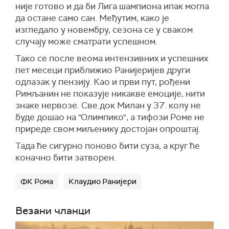
није готово и да би Лига шампиона ипак могла
да остане само сан. Међутим, како је
изгледало у новембру, сезона се у сваком
случају може сматрати успешном.
Тако се после веома интензивних и успешних
пет месеци приближио Ранијеријев други
одлазак у пензију. Као и први пут, рођени
Римљанин не показује никакве емоције, нити
знаке нервозе. Све док Милан у 37. колу не
буде дошао на "Олимпико", а тифози Роме не
приреде свом миљенику достојан опроштај.
Тада ће сигурно поново бити суза, а круг ће
коначно бити затворен.
ФК Рома
Клаудио Ранијери
Везани чланци