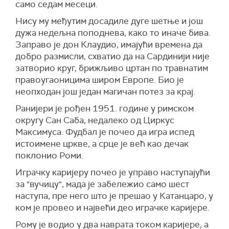
само седам месеци.
Нису му међутим досадиле дуге шетње и још
дужа недељна поподнева, како то иначе бива.
Заправо је дон Клаудио, имајући времена да
добро размисли, схватио да на Сардинији није
затворио круг, брижљиво цртан по травнатим
правоугаоницима широм Европе. Био је
неопходан још један магичан потез за крај.
Ранијери је рођен 1951. године у римском
округу Сан Саба, недалеко од Циркус
Максимуса. Фудбал је почео да игра испед
истоимене цркве, а срце је већ као дечак
поклонио Роми.
Играчку каријеру почео је управо наступајући
за "вучицу", мада је забележио само шест
наступа, пре него што је прешао у Катанцаро, у
ком је провео и највећи део играчке каријере.
Рому је водио у два наврата током каријере, а