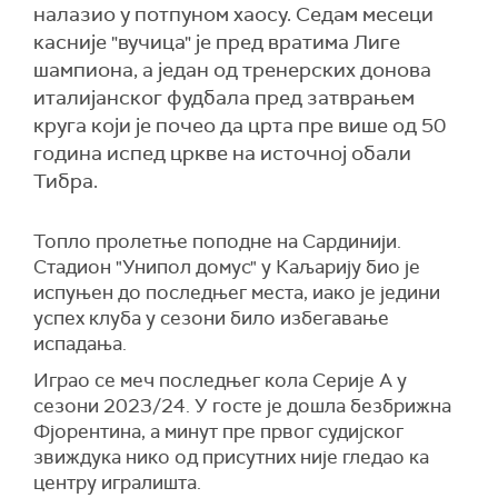
налазио у потпуном хаосу. Седам месеци
касније "вучица" је пред вратима Лиге
шампиона, а један од тренерских донова
италијанског фудбала пред затврањем
круга који је почео да црта пре више од 50
година испед цркве на источној обали
Тибра.
Топло пролетње поподне на Сардинији.
Стадион "Унипол домус" у Каљарију био је
испуњен до последњег места, иако је једини
успех клуба у сезони било избегавање
испадања.
Играо се меч последњег кола Серије А у
сезони 2023/24. У госте је дошла безбрижна
Фјорентина, а минут пре првог судијског
звиждука нико од присутних није гледао ка
центру игралишта.