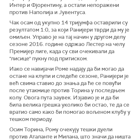
Интер и Фјорентину, а остали непоражени
против Наполија и Јувентуса.
Чак осам од укупно 14 тријумфа оставрили су
резултатом 1:0, за који Ранијери тврди да му је
омиљен. Управо је на тај начин у другом делу
сезоне 2016. године одржао Лестер на челу
Премијер лиге, када су сви очекивали да
"лисице" пукну под притиском.
Иако се навијачи Роме надају да би могао да
остане на клупи и следеће сезоне, Ранијери је
већ свима ставио до знања да ће се повући
после утакмице против Торина у последњем
колу. Овога пута заувек. Изјавио је и да би
била велика грешка уколико би остао, те да се
вратио само како би помогао вољеном клубу у
тешком периоду.
Осим Торина, Рому очекују тешки дуели
против Аталанте и Милана, што значи да ништа