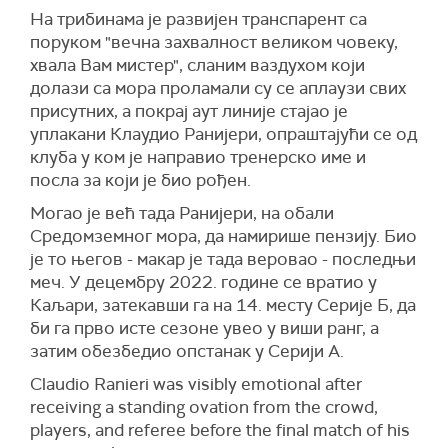
На трибинама је развијен транспарент са
поруком "вечна захвалност великом човеку,
хвала Вам мистер", сланим ваздухом који
долази са мора проламали су се аплаузи свих
присутних, а покрај аут линије стајао је
уплакани Клаудио Ранијери, опраштајући се од
клуба у ком је направио тренерско име и
посла за који је био рођен.
Могао је већ тада Ранијери, на обали
Средомземног мора, да намирише пензију. Био
је то његов - макар је тада веровао - последњи
меч. У децембру 2022. године се вратио у
Каљари, затекавши га на 14. месту Серије Б, да
би га прво исте сезоне увео у виши ранг, а
затим обезбедио опстанак у Серији А.
Claudio Ranieri was visibly emotional after
receiving a standing ovation from the crowd,
players, and referee before the final match of his