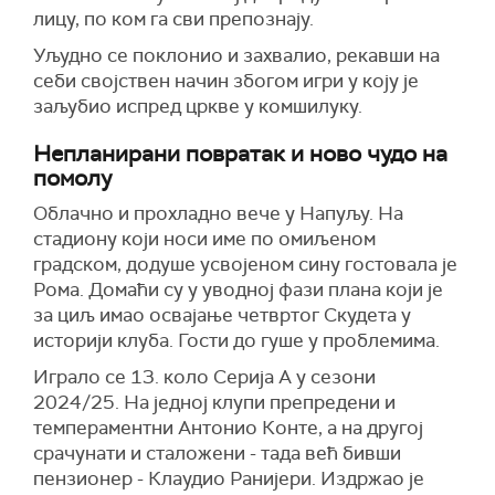
лицу, по ком га сви препознају.
Уљудно се поклонио и захвалио, рекавши на
себи својствен начин збогом игри у коју је
заљубио испред цркве у комшилуку.
Непланирани повратак и ново чудо на
помолу
Облачно и прохладно вече у Напуљу. На
стадиону који носи име по омиљеном
градском, додуше усвојеном сину гостовала је
Рома. Домаћи су у уводној фази плана који је
за циљ имао освајање четвртог Скудета у
историји клуба. Гости до гуше у проблемима.
Играло се 13. коло Серија А у сезони
2024/25. На једној клупи препредени и
темпераментни Антонио Конте, а на другој
срачунати и сталожени - тада већ бивши
пензионер - Клаудио Ранијери. Издржао је