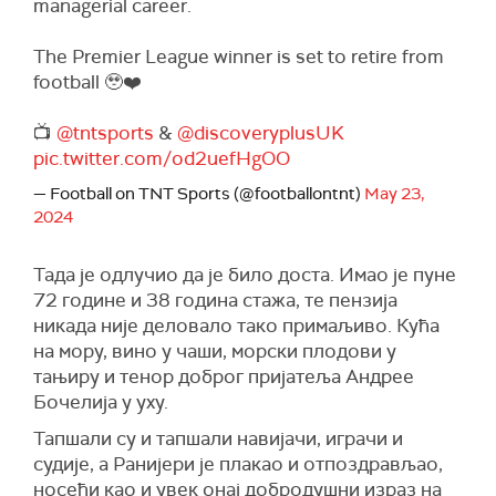
managerial career.
The Premier League winner is set to retire from
football 🥹❤️️
📺
@tntsports
&
@discoveryplusUK
pic.twitter.com/od2uefHgOO
— Football on TNT Sports (@footballontnt)
May 23,
2024
Тада је одлучио да је било доста. Имао је пуне
72 године и 38 година стажа, те пензија
никада није деловало тако примаљиво. Кућа
на мору, вино у чаши, морски плодови у
тањиру и тенор доброг пријатеља Андрее
Бочелија у уху.
Тапшали су и тапшали навијачи, играчи и
судије, а Ранијери је плакао и отпоздрављао,
носећи као и увек онај добродушни израз на