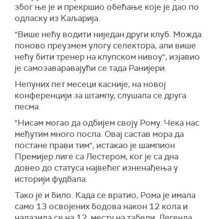
због ње је и прекршио обећање које је дао по
одласку из Каљарија.
"Више нећу водити ниједан други клуб. Можда
поново преузмем улогу селектора, али више
нећу бити тренер на клупском нивоу", изјавио
је самозаваравајући се тада Ранијери.
Непуних пет месеци касније, на новој
конференцији за штампу, слушала се друга
песма.
"Нисам могао да одбијем своју Рому. Чека нас
међутим много посла. Овај састав мора да
постане прави тим", истакао је шампион
Премијер лиге са Лестером, ког је са дна
довео до статуса највећег изненађења у
историји фудбала.
Тако је и било. Када се вратио, Рома је имала
само 13 освојених бодова након 12 кола и
налазила се на 12. месту на табели. Легенда