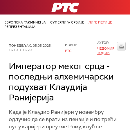
РТС
ЕВРОПСКА ТАКМИЧЕЊА
СУПЕРЛИГА СРБИЈЕ
ЛИГЕ ПЕТИЦЕ
РЕПРЕЗЕНТАЦИЈА
АУТОР:
ИЗВОР:
ПОНЕДЕЉАК, 05.05.2025,
ЧЕДОМИР
16:10 -> 16:20
РТС
ТОДИЋ
Император меког срца -
последњи алхемичарски
подухват Клаудија
Ранијерија
Када је Клаудио Ранијери у новембру
одлучио да се врати из пензије и по трећи
пут у каријери преузме Рому, клуб се