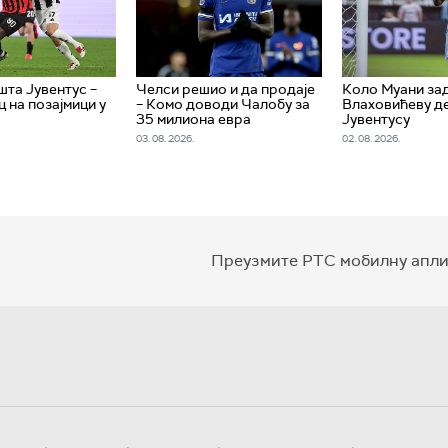
шта Јувентус –
Челси решио и да продаје
Коло Муани за
 на позајмици у
– Комо доводи Чалобу за
Влаховићеву де
35 милиона евра
Јувентусу
03. 08. 2026.
02. 08. 2026.
Преузмите РТС мобилну апли