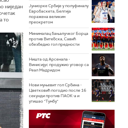
Јуниорке Србије у полуфиналу
ао ниједан
Евробаскета, Белгија
очетак
поражена великим
а то
преокретом
Минималац бањалучког Борца
против Витебска, Савић
обезбедио гол предности
Ништа од Арсенала -
Винисијус продужио уговор са
Реал Мадридом
Нови муњевит гол Србина -
Цветковић погодио после 16
секунди против ПАОК-а и
утишао "Тумбу"