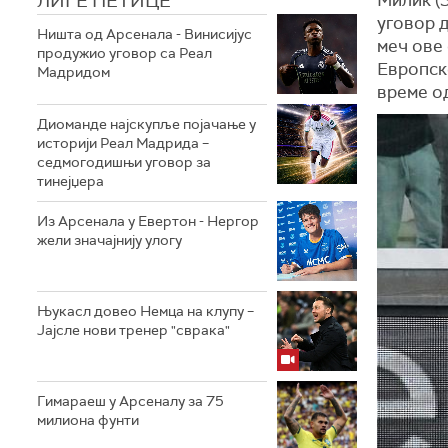
ЛИГЕ ПЕТИЦЕ
уговор д
Ништа од Арсенала - Винисијус
меч ове
продужио уговор са Реал
Европско
Мадридом
време од
Диоманде најскупље појачање у
историји Реал Мадрида –
седмогодишњи уговор за
тинејџера
Из Арсенала у Евертон - Нергор
жели значајнију улогу
Њукасл довео Немца на клупу –
Јајсле нови тренер "сврака"
Гимараеш у Арсеналу за 75
милиона фунти