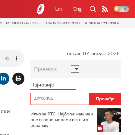
Lat
Eng
И
МЕМОРИЈАЛ РТС
EUROVISION SPORT
АРХИВА РУБРИКА
петак, 07. август 2026.
Прогноза
Најновије
нски
Илић за РТС: Најбољи наш меч
ове сезоне, морамо исто и у
реваншу
исао