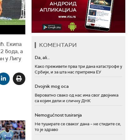
ћ. Екипа
КОМЕНТАРИ
2 бода, а
Da, ali...
н у Лигу
Како преживети прва три дана катастрофе у
Србији, и за шта нас припрема ЕУ
Dvojnik mog oca
Вероватно свако од нас има свог двојника
са којим дели и сличну ДНК
Nemogućnost tusiranja
Не туширате се сваког дана – не стидите се,
то је здраво