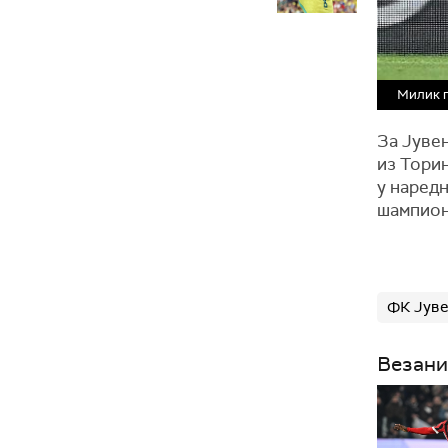
Милик п
За Јуве
из Торин
у наредн
шампион
ФК Јуве
Везани