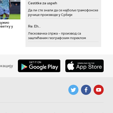
Cestitke za uspeh
Да ли сте знали да се најбоље грамофонске
ручице производе у Србији
дужио
Re: Eh...
ветку у
Лесковачка спржа – производ са
заштићеним географским пореклом
кацију