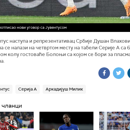
отписао нови уговор са Јувентусом
нтус наступа и репрезентативац Србије Душан Влахови
а се налази на четвртом месту на табели Серије А са 6
ом колу гостоваће Болоњи са којом се бори за пласма
а.
нтус
Серија А
Аркадијуш Милик
 чланци