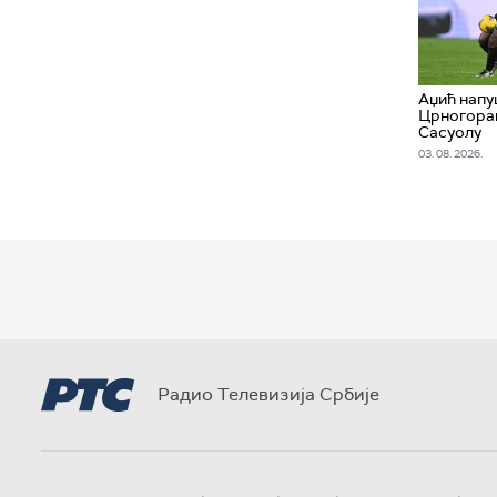
Аџић напу
Црногорац
Сасуолу
03. 08. 2026.
Радио Телевизија Србије