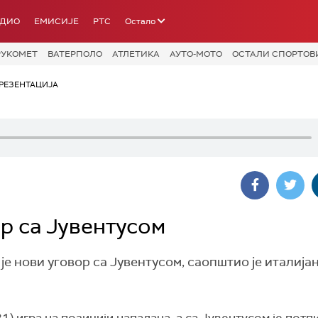
АДИО
ЕМИСИЈЕ
РТС
Остало
РУКОМЕТ
ВАТЕРПОЛО
АТЛЕТИКА
АУТО-МОТО
ОСТАЛИ СПОРТОВ
РЕЗЕНТАЦИЈА
р са Јувентусом
 нови уговор са Јувентусом, саопштио је италија
1) игра на позицији нападача, а са Јувентусом је потп