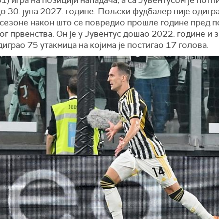
о 30. јуна 2027. године. Пољски фудбалер није одигр
 сезоне након што се повредио прошле године пред п
г првенства. Он је у Јувентус дошао 2022. године и з
играо 75 утакмица на којима је постигао 17 голова.