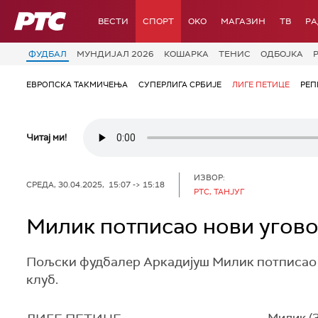
РТС
ВЕСТИ
СПОРТ
OKO
МАГАЗИН
ТВ
Р
ФУДБАЛ
МУНДИЈАЛ 2026
КОШАРКА
ТЕНИС
ОДБОЈКА
ЕВРОПСКА ТАКМИЧЕЊА
СУПЕРЛИГА СРБИЈЕ
ЛИГЕ ПЕТИЦЕ
РЕП
Читај ми!
ИЗВОР:
СРЕДА, 30.04.2025, 15:07 -> 15:18
РТС, ТАНЈУГ
Милик потписао нови угово
Пољски фудбалер Аркадијуш Милик потписао је
клуб.
Милик (3