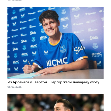
Из Арсенала у Евертон - Нергор жели значајнију улогу
06. 08. 2026.