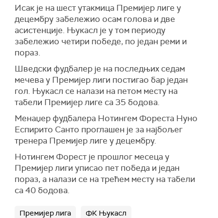
Исак је на шест утакмица Премијер лиге у
децембру забележио осам голова и две
асистенције. Њукасл је у том периоду
забележио четири победе, по један реми и
пораз.
Шведски фудбалер је на последњих седам
мечева у Премијер лиги постигао бар један
гол. Њукасл се налази на петом месту на
табели Премијер лиге са 35 бодова.
Менаџер фудбалера Нотингем Фореста Нуно
Еспирито Санто проглашен је за најбољег
тренера Премијер лиге у децембру.
Нотингем Форест је прошлог месеца у
Премијер лиги уписао пет победа и један
пораз, а налази се на трећем месту на табели
са 40 бодова.
Премијер лига
ФК Њукасл