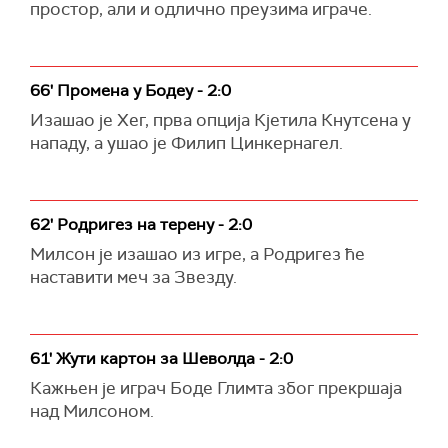
простор, али и одлично преузима играче.
66' Промена у Бодеу - 2:0
Изашао је Хег, прва опција Кјетила Кнутсена у
нападу, а ушао је Филип Цинкернагел.
62' Родригез на терену - 2:0
Милсон је изашао из игре, а Родригез ће
наставити меч за Звезду.
61' Жути картон за Шеволда - 2:0
Кажњен је играч Боде Глимта због прекршаја
над Милсоном.