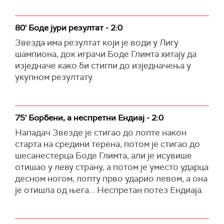
80' Боде јури резултат - 2:0
Звезда има резултат који је води у Лигу
шампиона, док играчи Боде Глимта хитају да
изједначе како би стигли до изједначења у
укупном резултату.
75' Борбени, а неспретни Ендиај - 2:0
Нападач Звезде је стигао до лопте након
старта на средини терена, потом је стигао до
шесанестерца Боде Глимта, али је исувише
отишао у леву страну, а потом је уместо ударца
десном ногом, лопту прво ударио левом, а она
је отишла од њега... Неспретан потез Ендиаја.