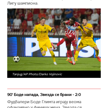
Лигу шампиона.
Tanjug/AP Photo/Darko Vojinovic
90' Боде напада, Звезда се брани - 2:0
Фудбалери Боде Глимта играју веома
офанзивно у финишу меча, Звезда се