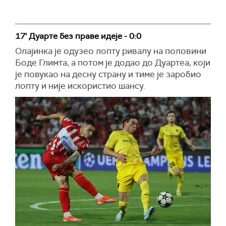
17' Дуарте без праве идеје - 0:0
Олајинка је одузео лопту ривалу на половини
Боде Глимта, а потом је додао до Дуартеа, који
је повукао на десну страну и тиме је заробио
лопту и није искористио шансу.