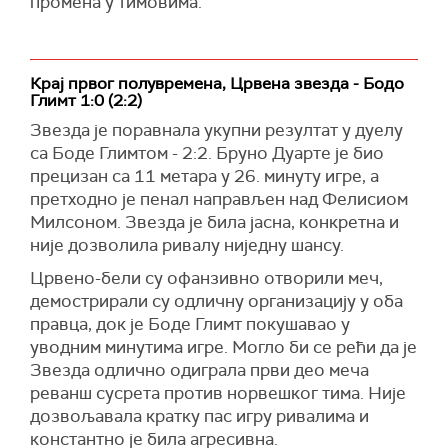
промена у тимовима.
Крај првог полувремена, Црвена звезда - Бодо
Глимт 1:0 (2:2)
Звезда је поравнала укупни резултат у дуелу
са Боде Глимтом - 2:2. Бруно Дуарте је био
прецизан са 11 метара у 26. минуту игре, а
претходно је пенал направљен над Фелисиом
Милсоном. Звезда је била јасна, конкретна и
није дозволила ривалу ниједну шансу.
Црвено-бели су офанзивно отворили меч,
демострирали су одличну организацију у оба
правца, док је Боде Глимт покушавао у
уводним минутима игре. Могло би се рећи да је
Звезда одлично одиграла први део меча
реванш сусрета против норвешког тима. Није
дозвољавала кратку пас игру ривалима и
константно је била агресивна.