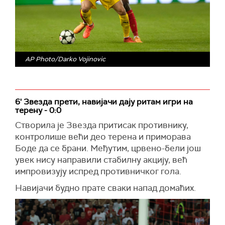
AP Photo/Darko Vojinovic
6' Звезда прети, навијачи дају ритам игри на
терену - 0:0
Створила је Звезда притисак противнику,
контролише већи део терена и приморава
Боде да се брани. Међутим, црвено-бели још
увек нису направили стабилну акцију, већ
импровизују испред противничког гола.
Навијачи будно прате сваки напад домаћих.