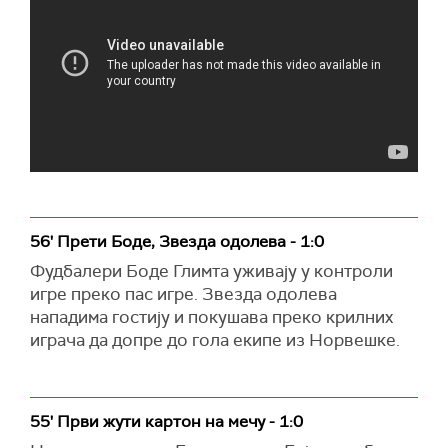
56' Прети Боде, Звезда одолева - 1:0
Фудбалери Боде Глимта уживају у контроли
игре преко пас игре. Звезда одолева
нападима гостију и покушава преко крилних
играча да допре до гола екипе из Норвешке.
55' Први жути картон на мечу - 1:0