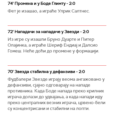
74' Промена и у Боде Глимту - 2:0
Фет је изашао, а играће Улрик Салтнес.
72' Нападачи за нападаче у Звезди - 2:0
Из игре су изашли Бруно Дуарте и Питер
Олајинка, а играће Шериф Ендиај и Далсио
Гомеш. Неће доћи до промене у формацији.
70' Звезда стабилна у дефанзиви - 2:0
Фудбалери Звезде играју веома ангажовано у
дефанзиви, сјајно одговарају на нападе
противника. Када Боде напада преко крилних
играча долази до удвајања, а када напади иду
преко централних везних играча, црвено-бели
су концентрисани и стабилни на лопти.