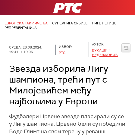
РТС
ЕВРОПСКА ТАКМИЧЕЊА
СУПЕРЛИГА СРБИЈЕ
ЛИГЕ ПЕТИЦЕ
РЕПРЕЗЕНТАЦИЈА
АУТОР:
ИЗВОР:
СРЕДА, 28.08.2024,
ВУКАШИН
19:41 -> 19:06
РТС
НЕДЕЉКОВИЋ
Звезда изборила Лигу
шампиона, трећи пут с
Милојевићем међу
најбољима у Европи
Фудбалери Црвене звезде пласирали су се
у Лигу шампиона. Црвено-бели су победили
Боде Глимт на свом терену у реванш