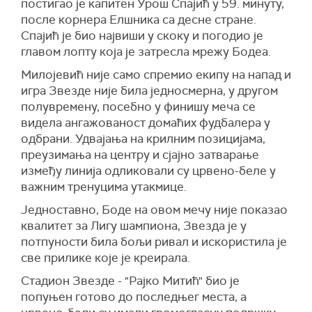
постигао је капитен Урош Спајић у 59. минуту,
после корнера Елшника са десне стране.
Спајић је био највиши у скоку и погодио је
главом лопту која је затресла мрежу Бодеа.
Милојевић није само спремио екипу на напад и
игра Звезде није била једносмерна, у другом
полувремену, посебно у финишу меча се
видела ангажованост домаћих фудбалера у
одбрани. Удвајања на крилним позицијама,
преузимања на центру и сјајно затварање
између линија одликовали су црвено-беле у
важним тренуцима утакмице.
Једноставно, Боде на овом мечу није показао
квалитет за Лигу шампиона, Звезда је у
потпуности била бољи ривал и искористила је
све прилике које је креирала.
Стадион Звезде - "Рајко Митић" био је
попуњен готово до последњег места, а