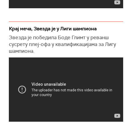
Крај меча, Звезда је у Лиги шампиона
Звезда је победила Боде Глимт у реванш
сусрету плеј-офа у квалификацијама за Лигу
шампиона.