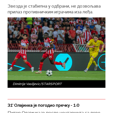
Звезда је стабилна у одбрани, не дозвољава
прилаз противничким играчима иза леђа.
Dimitrije Vasiljevic/STARSPORT
31' Олајинка је погодио пречку - 1:0
Питер Олајинка је после центаршута са леве