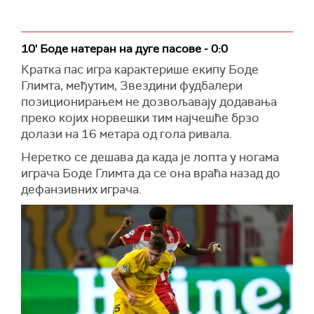
10' Боде натеран на дуге пасове - 0:0
Кратка пас игра карактерише екипу Боде
Глимта, међутим, Звездини фудбалери
позиционирањем не дозвољавају додавања
преко којих норвешки тим најчешће брзо
долази на 16 метара од гола ривала.
Неретко се дешава да када је лопта у ногама
играча Боде Глимта да се она враћа назад до
дефанзивних играча.