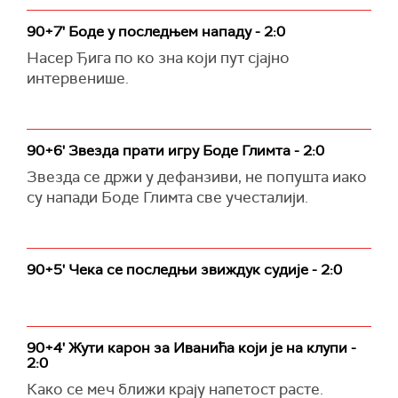
90+7' Боде у последњем нападу - 2:0
Насер Ђига по ко зна који пут сјајно
интервенише.
90+6' Звезда прати игру Боде Глимта - 2:0
Звезда се држи у дефанзиви, не попушта иако
су напади Боде Глимта све учесталији.
90+5' Чека се последњи звиждук судије - 2:0
90+4' Жути карон за Иванића који је на клупи -
2:0
Како се меч ближи крају напетост расте.