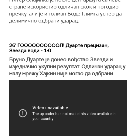
стране искористио одличан скок и погодио
пречку, али је и голман Боде Глимта успео да
делимично одбрани ударац.
26' ГООООООООООЛ! Дуарте прецизан,
Звезда води - 1:0
Бруно Дуарте је донео вођство Звезди и
изједначио укупни резултат. Одличан ударац у
малу мрежу Хајкин није могао да одбрани.