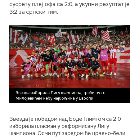
сусрету плеј-офа са 2:0, а укупни резултат је
3:2 за српски тим.
Звезда изборила Лигу шампиона, трећи пут с
Милојевићем међу најбољима у Европи
Звезда је победом над Боде Глимтом са 2:0
изборила пласман у реформисану Лигу
шампиона. Осми пут заредом ће црвено-бели