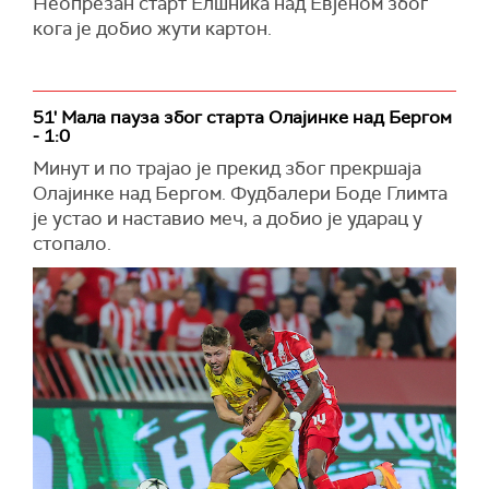
Неопрезан старт Елшника над Евјеном због
кога је добио жути картон.
51' Мала пауза због старта Олајинке над Бергом
- 1:0
Минут и по трајао је прекид због прекршаја
Олајинке над Бергом. Фудбалери Боде Глимта
је устао и наставио меч, а добио је ударац у
стопало.