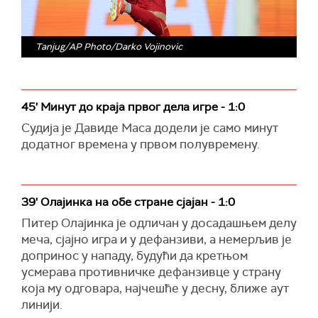
Tanjug/AP Photo/Darko Vojinovic
45' Минут до краја првог дела игре - 1:0
Судија је Давиде Маса додели је само минут
додатног времена у првом полувремену.
39' Олајинка на обе стране сјајан - 1:0
Питер Олајинка је одличан у досадашњем делу
меча, сјајно игра и у дефанзиви, а немерљив је
допринос у нападу, будући да кретњом
усмерава противничке дефанзивце у страну
која му одговара, најчешће у десну, ближе аут
линији.