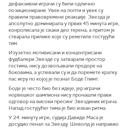
дефанзивни играчи су били одлично
позиционирани. Увек на лопти и увек су
правили правовремене реакције. Звезда је
апсолутно доминирала у првих 45 минута игре,
конролисала је сваки део терена, а притом је
стварала прилике које су реметиле гостујући
тим.
Изузетно мотивисани и концентрисани
фудбалери Звезде су затварали простор
гостима, нису дозвољавали продоре на
боковима, а успевали су и да поремете кратку
пас игру по којој је познат Боде Глимт.
Боде је често био без идеје, јер играчи
норвешког шампиона нису пронашли прави
одговор на високи пресинг Звездиних играча.
Напад гостујућег тима је био изван ритма.
У 24. минуту игре, судија Давиде Маса је
досудио пенал за Звезду. Шеволд је направио