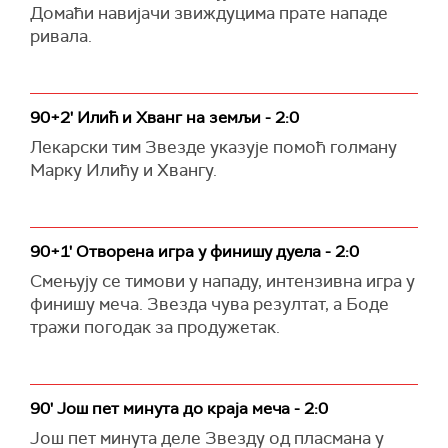
Домаћи навијачи звиждуцима прате нападе
ривала.
90+2' Илић и Хванг на земљи - 2:0
Лекарски тим Звезде указује помоћ голману
Марку Илићу и Хвангу.
90+1' Отворена игра у финишу дуела - 2:0
Смењују се тимови у нападу, интензивна игра у
финишу меча. Звезда чува резултат, а Боде
тражи погодак за продужетак.
90' Још пет минута до краја меча - 2:0
Још пет минута деле Звезду од пласмана у