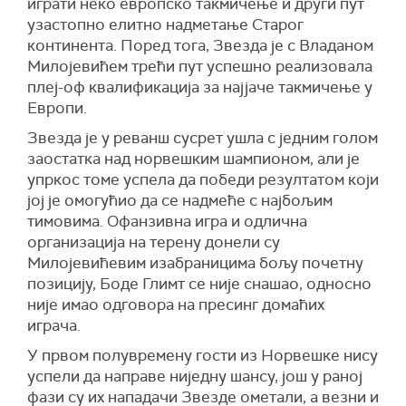
играти неко европско такмичење и други пут
узастопно елитно надметање Старог
континента. Поред тога, Звезда је с Владаном
Милојевићем трећи пут успешно реализовала
плеј-оф квалификација за најјаче такмичење у
Европи.
Звезда је у реванш сусрет ушла с једним голом
заостатка над норвешким шампионом, али је
упркос томе успела да победи резултатом који
јој је омогућио да се надмеће с најбољим
тимовима. Офанзивна игра и одлична
организација на терену донели су
Милојевићевим изабраницима бољу почетну
позицију, Боде Глимт се није снашао, односно
није имао одговора на пресинг домаћих
играча.
У првом полувремену гости из Норвешке нису
успели да направе ниједну шансу, још у раној
фази су их нападачи Звезде ометали, а везни и