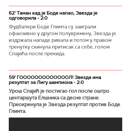
62' Таман кад је Боде напао, Звезда је
одговорила - 2:0
Фудбалери Боде Глимта су заиграли
офанзивно у другом полувремену, Звезда је
издржала нападе ривала и потом у правом
тренутку скинула притисак са себе, голом
Спајића после прекида.
59' ГОООООООООООООЛ! Звезда има
резултат за Лигу шампиона - 2:0
Урош Спајић је постигао гол после оштро
центаршута Елшника са десне стране.
Преокренула је Звезда резултат против Боде
Глимта.