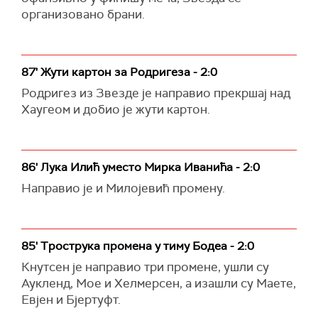
организовано брани.
87' Жути картон за Родригеза - 2:0
Родригез из Звезде је направио прекршај над
Хаугеом и добио је жути картон.
86' Лука Илић уместо Мирка Иванића - 2:0
Направио је и Милојевић промену.
85' Трострука промена у тиму Бодеа - 2:0
Кнутсен је направио три промене, ушли су
Аукленд, Мое и Хелмерсен, а изашли су Маете,
Евјен и Бјертуфт.