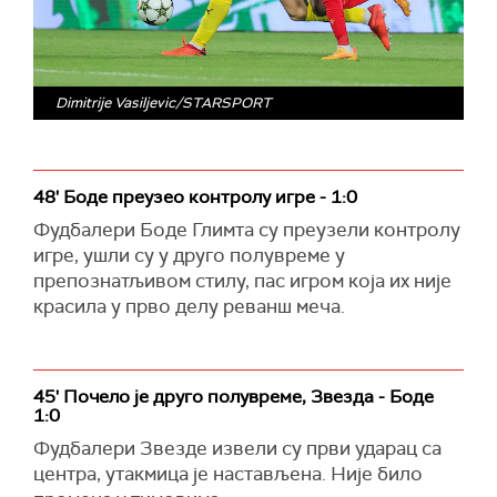
Dimitrije Vasiljevic/STARSPORT
48' Боде преузео контролу игре - 1:0
Фудбалери Боде Глимта су преузели контролу
игре, ушли су у друго полувреме у
препознатљивом стилу, пас игром која их није
красила у прво делу реванш меча.
45' Почело је друго полувреме, Звезда - Боде
1:0
Фудбалери Звезде извели су први ударац са
центра, утакмица је настављена. Није било