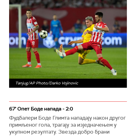
Tanjug/AP Photo/Darko Vojinovic
67' Опет Боде напада - 2:0
Фудбалери Боде Глимта нападају након другог
примљеног гола, трагају за изједначењем у
укупном резултату. Звезда добро брани