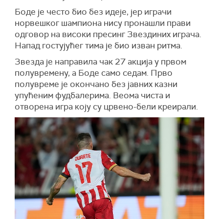
Боде је често био без идеје, јер играчи
норвешког шампиона нису пронашли прави
одговор на високи пресинг Звездиних играча.
Напад гостујућег тима је био изван ритма.
Звезда је направила чак 27 акција у првом
полувремену, а Боде само седам. Прво
полувреме је окончано без јавних казни
упућеним фудбалерима. Веома чиста и
отворена игра коју су црвено-бели креирали.