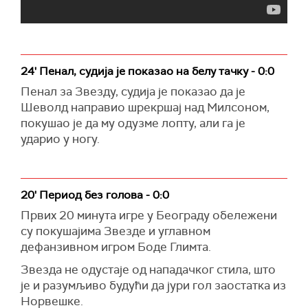
24' Пенал, судија је показао на белу тачку - 0:0
Пенал за Звезду, судија је показао да је
Шеволд направио шрекршај над Милсоном,
покушао је да му одузме лопту, али га је
ударио у ногу.
20' Период без голова - 0:0
Првих 20 минута игре у Београду обележени
су покушајима Звезде и углавном
дефанзивном игром Боде Глимта.
Звезда не одустаје од нападачког стила, што
је и разумљиво будући да јури гол заостатка из
Норвешке.