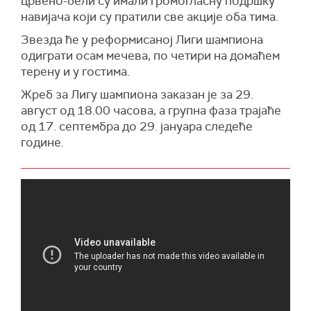
црвено-бели су имали громогласну подршку
навијача који су пратили све акције оба тима.
Звезда ће у реформисаној Лиги шампиона
одиграти осам мечева, по четири на домаћем
терену и у гостима.
Жреб за Лигу шампиона заказан је за 29.
август од 18.00 часова, а групна фаза трајаће
од 17. септембра до 29. јануара следеће
године.