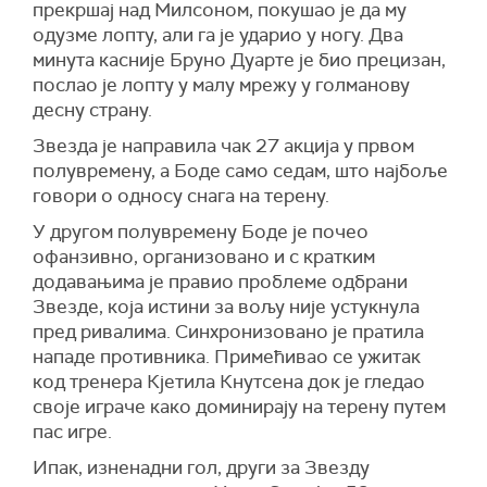
прекршај над Милсоном, покушао је да му
одузме лопту, али га је ударио у ногу. Два
минута касније Бруно Дуарте је био прецизан,
послао је лопту у малу мрежу у голманову
десну страну.
Звезда је направила чак 27 акција у првом
полувремену, а Боде само седам, што најбоље
говори о односу снага на терену.
У другом полувремену Боде је почео
офанзивно, организовано и с кратким
додавањима је правио проблеме одбрани
Звезде, која истини за вољу није устукнула
пред ривалима. Синхронизовано је пратила
нападе противника. Примећивао се ужитак
код тренера Кјетила Кнутсена док је гледао
своје играче како доминирају на терену путем
пас игре.
Ипак, изненадни гол, други за Звезду