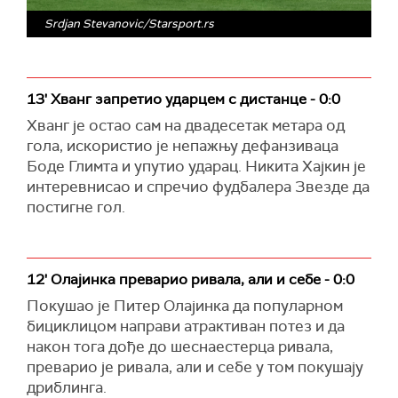
Srdjan Stevanovic/Starsport.rs
13' Хванг запретио ударцем с дистанце - 0:0
Хванг је остао сам на двадесетак метара од
гола, искористио је непажњу дефанзиваца
Боде Глимта и упутио ударац. Никита Хајкин је
интеревнисао и спречио фудбалера Звезде да
постигне гол.
12' Олајинка преварио ривала, али и себе - 0:0
Покушао је Питер Олајинка да популарном
бициклицом направи атрактиван потез и да
након тога дође до шеснаестерца ривала,
преварио је ривала, али и себе у том покушају
дриблинга.