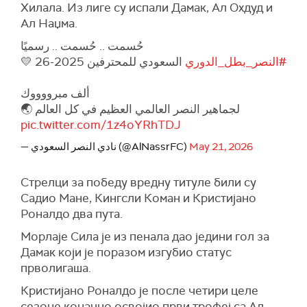
Хилала. Из лиге су испали Дамак, Ал Охдуд и
Ал Наџма.
حُسمت .. حُسمت .. رسميًا
#النصر_بطل_الدوري
السعودي للمحترفين 2025-26 💛
ألف مبرووووك
لجماهير النصر العالمي العظيم في كل العالم 🌏
pic.twitter.com/1z4oYRhTDJ
— نادي النصر السعودي (@AlNassrFC)
May 21, 2026
Стрелци за победу вредну титуле били су
Садио Мане, Кингсли Коман и Кристијано
Роналдо два пута.
Морлаје Сила је из пенала дао једини гол за
Дамак који је поразом изгубио статус
прволигаша.
Кристијано Роналдо је после четири целе
сезоне коначно освојио први трофеј са Ал