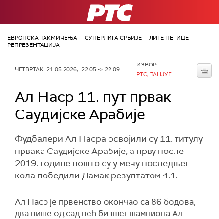
РТС
ЕВРОПСКА ТАКМИЧЕЊА
СУПЕРЛИГА СРБИЈЕ
ЛИГЕ ПЕТИЦЕ
РЕПРЕЗЕНТАЦИЈА
ИЗВОР:
ЧЕТВРТАК, 21.05.2026, 22:05 -> 22:09
РТС, ТАНЈУГ
Ал Наср 11. пут првак
Саудијске Арабије
Фудбалери Ал Насра освојили су 11. титулу
првака Саудијске Арабије, а прву после
2019. године пошто су у мечу последњег
кола победили Дамак резултатом 4:1.
Ал Наср је првенство окончао са 86 бодова,
два више од сад већ бившег шампиона Ал