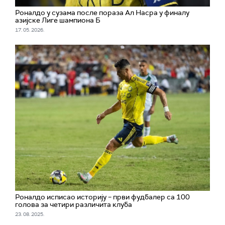
Роналдо у сузама после пораза Ал Насра у финалу
азијске Лиге шампиона Б
17. 05. 2026.
Роналдо исписао историју – први фудбалер са 100
голова за четири различита клуба
23. 08. 2025.