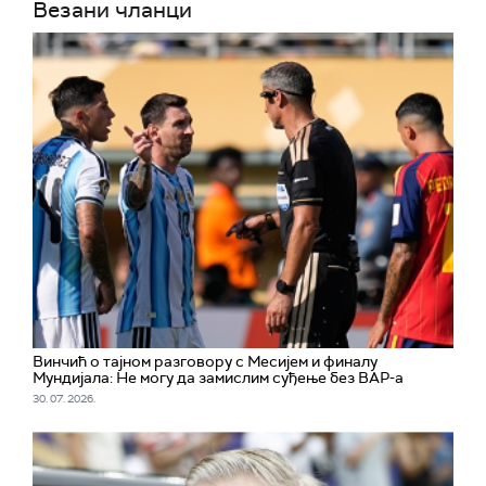
Везани чланци
Винчић о тајном разговору с Месијем и финалу
Мундијала: Не могу да замислим суђење без ВАР-а
30. 07. 2026.