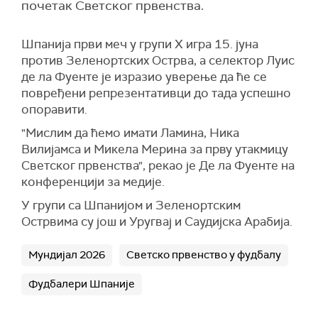
почетак Светског првенства.
Шпанија први меч у групи Х игра 15. јуна
против Зеленортских Острва, а селектор Луис
де ла Фуенте је изразио уверење да ће се
повређени репрезентативци до тада успешно
опоравити.
"Мислим да ћемо имати Ламина, Ника
Вилијамса и Микела Мерина за прву утакмицу
Светског првенства", рекао је Де ла Фуенте на
конференцији за медије.
У групи са Шпанијом и Зеленортским
Острвима су још и Уругвај и Саудијска Арабија.
Мундијал 2026
Светско првенство у фудбалу
Фудбалери Шпаније