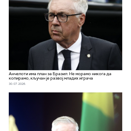
Aнчелоти има план за Бразил: Не морамо никога да
копирамо, кључан је развој младих играча
30. 07. 2026.