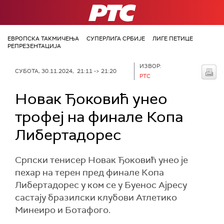
РТС
ЕВРОПСКА ТАКМИЧЕЊА
СУПЕРЛИГА СРБИЈЕ
ЛИГЕ ПЕТИЦЕ
РЕПРЕЗЕНТАЦИЈА
ИЗВОР:
СУБОТА, 30.11.2024, 21:11 -> 21:20
РТС
Новак Ђоковић унео
трофеј на финале Копа
Либертадорес
Српски тенисер Новак Ђоковић унео је
пехар на терен пред финале Копа
Либертадорес у ком се у Буенос Ајресу
састају бразилски клубови Атлетико
Минеиро и Ботафого.