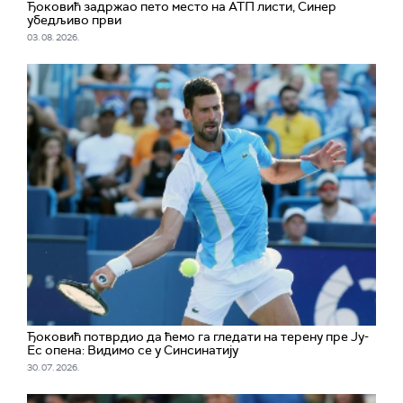
Ђоковић задржао пето место на АТП листи, Синер
убедљиво први
03. 08. 2026.
Ђоковић потврдио да ћемо га гледати на терену пре Ју-
Ес опена: Видимо се у Синсинатију
30. 07. 2026.