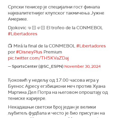
Српски тенисер је специјални гост финала
најквалитетнијег клупског такмичења Јужне
Америке.
Djokovic 🤜🏻🤛🏻 El trofeo de la CONMEBOL
#Libertadores
📺 Mirá la final de la CONMEBOL
#Libertadores
por
#DisneyPlus
Premium
pic.twitter.com/TH5KVaZDaj
— SportsCenter (@SC_ESPN)
November 30, 2024
Ђоковић у недељу од 17.00 часова игра у
Буенос Ајресу егзбициони меч против Хуана
Мартина Дел Потра на његовом опроштају од
тениске каријере.
Некадашњи светски број један је велики
љубитељ фудбала и често је био присутан на