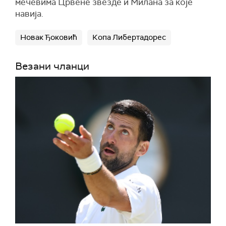
мечевима Црвене звезде и Милана за које
навија.
Новак Ђоковић
Копа Либертадорес
Везани чланци