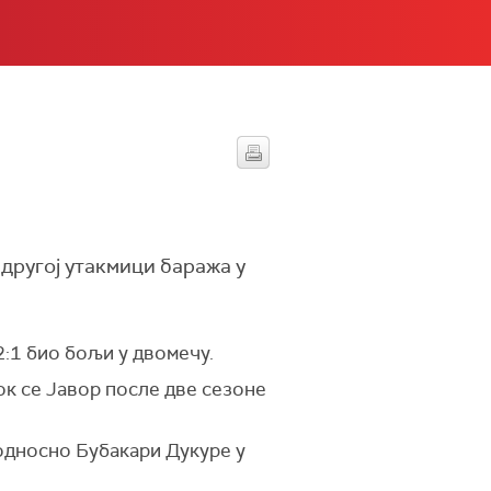
другој утакмици баража у
 2:1 био бољи у двомечу.
док се Јавор после две сезоне
 односно Бубакари Дукуре у