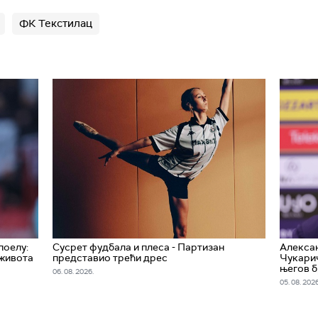
ФК Текстилац
поелу:
Сусрет фудбала и плеса - Партизан
Алекса
 живота
представио трећи дрес
Чукарич
његов 
06. 08. 2026.
05. 08. 2026