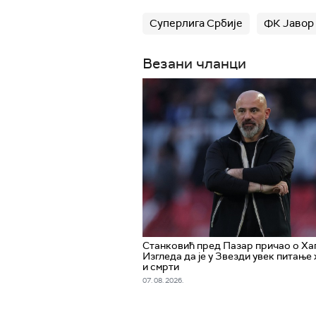
Суперлига Србије
ФК Јавор
Везани чланци
Станковић пред Пазар причао о Ха
Изгледа да је у Звезди увек питање
и смрти
07. 08. 2026.