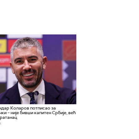
ндар Коларов потписао за
ки – није бивши капитен Србије, већ
братанац
.