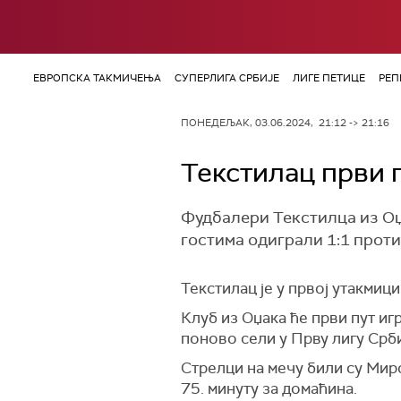
ЕВРОПСКА ТАКМИЧЕЊА
СУПЕРЛИГА СРБИЈЕ
ЛИГЕ ПЕТИЦЕ
РЕП
ПОНЕДЕЉАК, 03.06.2024, 21:12 -> 21:16
Текстилац први п
Фудбалери Текстилца из Оџа
гостима одиграли 1:1 проти
Текстилац је у првој утакмици
Клуб из Оџака ће први пут иг
поново сели у Прву лигу Срби
Стрелци на мечу били су Мир
75. минуту за домаћина.