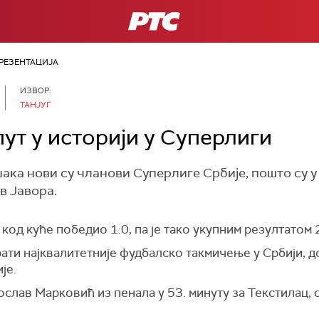
РТС
РЕЗЕНТАЦИЈА
ИЗВОР:
ТАНЈУГ
ут у историји у Суперлиги
ка нови су чланови Суперлиге Србије, пошто су у 
в Јавора.
 код куће победио 1:0, па је тако укупним резултатом
рати најквалитетније фудбалско такмичење у Србији, 
је.
ослав Марковић из пенала у 53. минуту за Текстилац,