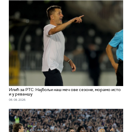
Илић за РТС: Најбољи наш меч ове сезоне, морамо исто
и у реваншу
06. 08. 2026.