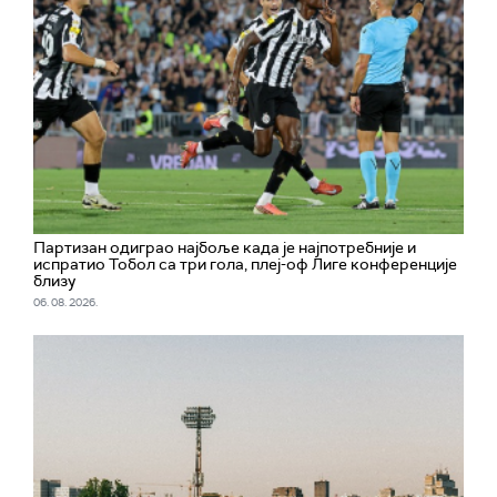
Партизан одиграо најбоље када је најпотребније и
испратио Тобол са три гола, плеј-оф Лиге конференције
близу
06. 08. 2026.