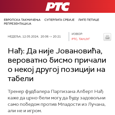
РТС
ЕВРОПСКА ТАКМИЧЕЊА
СУПЕРЛИГА СРБИЈЕ
ЛИГЕ ПЕТИЦЕ
РЕПРЕЗЕНТАЦИЈА
ИЗВОР:
НЕДЕЉА, 12.05.2024, 20:06 -> 20:21
РТС, ТАНЈУГ
Нађ: Да није Јовановића,
вероватно бисмо причали
о некој другој позицији на
табели
Тренер фудбалера Партизана Алберт Нађ
каже да црно-бели могу да буду задовољни
само победом против Младости из Лучана,
али не и игром.