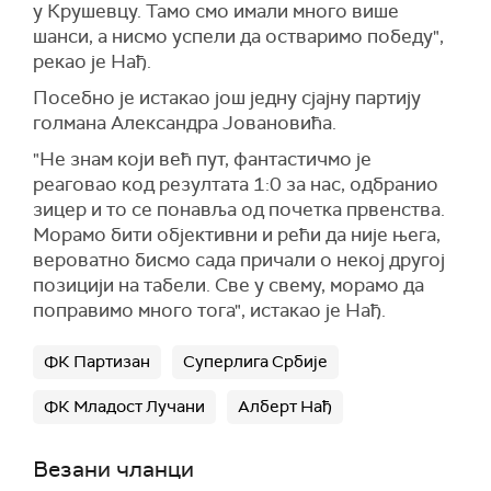
у Крушевцу. Тамо смо имали много више
шанси, а нисмо успели да остваримо победу",
рекао је Нађ.
Посебно је истакао још једну сјајну партију
голмана Александра Јовановића.
"Не знам који већ пут, фантастичмо је
реаговао код резултата 1:0 за нас, одбранио
зицер и то се понавља од почетка првенства.
Морамо бити објективни и рећи да није њега,
вероватно бисмо сада причали о некој другој
позицији на табели. Све у свему, морамо да
поправимо много тога", истакао је Нађ.
ФК Партизан
Суперлига Србије
ФК Младост Лучани
Алберт Нађ
Везани чланци