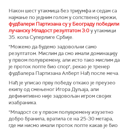
Након шест утакмица без тријумфа и седам са
најмање по једним голом у сопственој мрежи,
фудбалери Партизана су у Београду победили
лучанску Младост резултатом 3:0
у утакмици
35. кола Суперлиге Србије.
"Можемо да будемо задовољни само
резултатом. Мислим да смо имали доминацију
у првом полувремену, али исто тако мислим да
је проток лопте био спор", рекао је тренер
фудбалера Партизана Алберт Нађ после меча.
Нађ је уписао прву победу откако је преузео
екипу од смењеног Игора Дуљаја, али
дефинитивно није задовољан игром својих
изабраника.
"Младост се у првом полувремену изузетно
добро бранила, вратила се на 25-30 метара,
где ми нисмо имали проток лопте какав је био