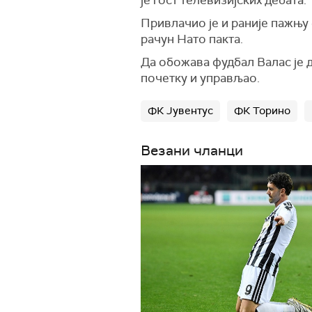
је гост телевизијских дебата.
Привлачио је и раније пажњу
рачун Нато пакта.
Да обожава фудбал Валас је д
почетку и управљао.
ФК Јувентус
ФК Торино
Везани чланци