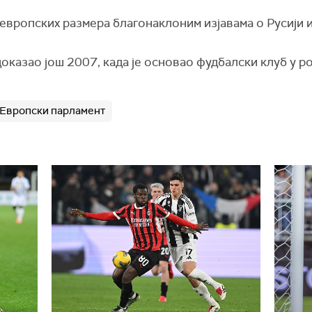
 европских размера благонаклоним изјавама о Русији 
оказао још 2007, када је основао фудбалски клуб у ро
Европски парламент