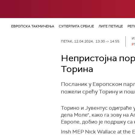
ЕВРОПСКА ТАКМИЧЕЊА
СУПЕРЛИГА СРБИЈЕ
ЛИГЕ ПЕТИЦЕ
РЕП
И
ПЕТАК, 12.04.2024, 13:30 -> 14:55
Р
Непристојна пор
Торина
Посланик у Европском парл
пожели срећу Торину и пош
Торино и Јувентус одиграће у
дела Моле", како га зову на 
Европе, добио је подршку са
Irish MEP Nick Wallace at the 