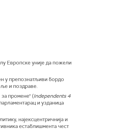
лу Европске уније да пожели
чен у препознатљиви бордо
еље и поздраве.
за промене" (
Independents 4
опарламентарац и узданица
литику, најексцентричнија и
отивника естаблишмента чест