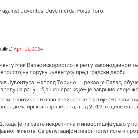
 against Juventus. Juve merda, Forza Toro.”
talia1)
April 11, 2024
енту Мик Валас искористио је реч у законодавном те
епристојну поруку Јувентусу пред градски дерби.
ив Јувентуса. Напред Торино...", рекао је Валас, обу
увреду на рачун "бјанконера" којом је завршио своје ж
ски политичар и члан левичарске партије "Независни 
доњег дома ирског парламента, а од 2019. године евр
, када је из света некретнина и инвестиција ушао у по
 јавног живота. Са репутацијом левог популисте и пр