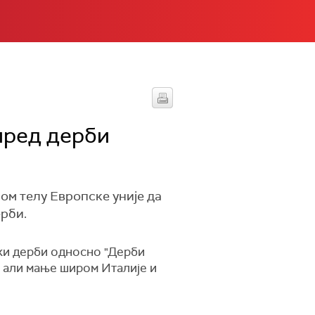
пред дерби
ом телу Европске уније да
рби.
дски дерби односно "Дерби
у, али мање широм Италије и