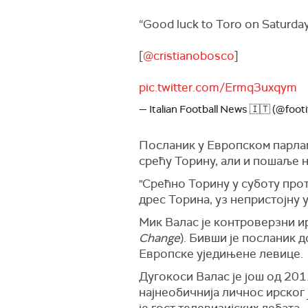
“Good luck to Toro on Saturday
[
@cristianobosco
]
pic.twitter.com/Ermq3uxqym
— Italian Football News 🇮🇹 (@footi
Посланик у Европском парлам
срећу Торину, али и пошаље н
"Срећно Торину у суботу прот
дрес Торина, уз непристојну 
Мик Валас је контроверзни ир
Change
). Бивши је посланик 
Европске уједињене левице.
Дугокоси Валас је још од 2011
најнеобичнија личнос ирског