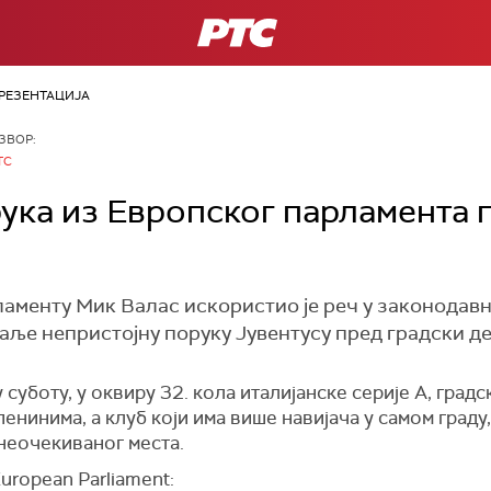
РТС
РЕЗЕНТАЦИЈА
ЗВОР:
ТС
ука из Европског парламента 
аменту Мик Валас искористио је реч у законодавн
аље непристојну поруку Јувентусу пред градски де
 суботу, у оквиру 32. кола италијанске серије А, гра
Апенинима, а клуб који има више навијача у самом град
 неочекиваног места.
European Parliament: