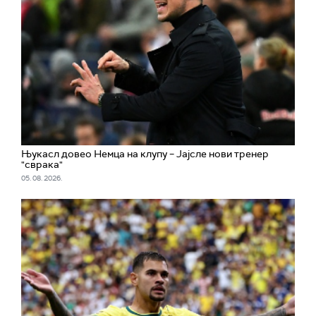
Њукасл довео Немца на клупу – Јајсле нови тренер
"сврака"
05. 08. 2026.