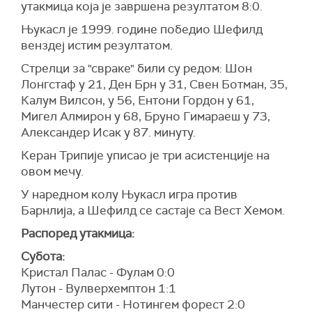
утакмица која је завршена резултатом 8:0.
Њукасл је 1999. године победио Шефилд
венздеј истим резултатом.
Стрелци за "свраке" били су редом: Шон
Лонгстаф у 21, Ден Брн у 31, Свен Ботман, 35,
Калум Вилсон, у 56, Ентони Гордон у 61,
Мигел Алмирон у 68, Бруно Гимараеш у 73,
Александер Исак у 87. минуту.
Керан Трипије уписао је три асистенције на
овом мечу.
У наредном колу Њукасл игра против
Барнлија, а Шефилд се састаје са Вест Хемом.
Распоред утакмица:
Субота:
Кристал Палас - Фулам 0:0
Лутон - Вулверхемптон 1:1
Манчестер сити - Нотингем форест 2:0