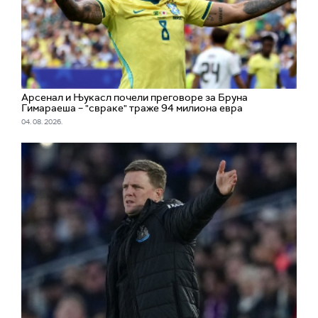
Арсенал и Њукасл почели преговоре за Бруна
Гимараеша – "свраке" траже 94 милиона евра
04. 08. 2026.