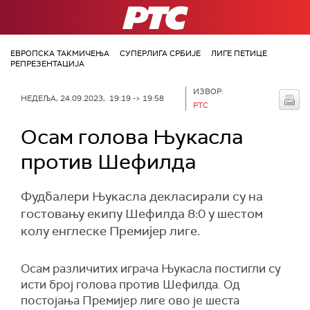
РТС
ЕВРОПСКА ТАКМИЧЕЊА
СУПЕРЛИГА СРБИЈЕ
ЛИГЕ ПЕТИЦЕ
РЕПРЕЗЕНТАЦИЈА
ИЗВОР:
НЕДЕЉА, 24.09.2023, 19:19 -> 19:58
РТС
Осам голова Њукасла
против Шефилда
Фудбалери Њукасла декласирали су на
гостовању екипу Шефилда 8:0 у шестом
колу енглеске Премијер лиге.
Осам различитих играча Њукасла постигли су
исти број голова против Шефилда. Од
постојања Премијер лиге ово је шеста