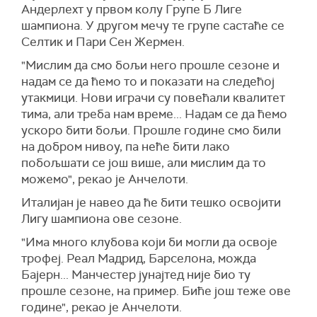
Андерлехт у првом колу Групе Б Лиге
шампиона. У другом мечу те групе састаће се
Селтик и Пари Сен Жермен.
"Мислим да смо бољи него прошле сезоне и
надам се да ћемо то и показати на следећој
утакмици. Нови играчи су повећали квалитет
тима, али треба нам време... Надам се да ћемо
ускоро бити бољи. Прошле године смо били
на добром нивоу, па неће бити лако
побољшати се још више, али мислим да то
можемо", рекао је Анчелоти.
Италијан је навео да ће бити тешко освојити
Лигу шампиона ове сезоне.
"Има много клубова који би могли да освоје
трофеј. Реал Мадрид, Барселона, можда
Бајерн... Манчестер јунајтед није био ту
прошле сезоне, на пример. Биће још теже ове
године", рекао је Анчелоти.