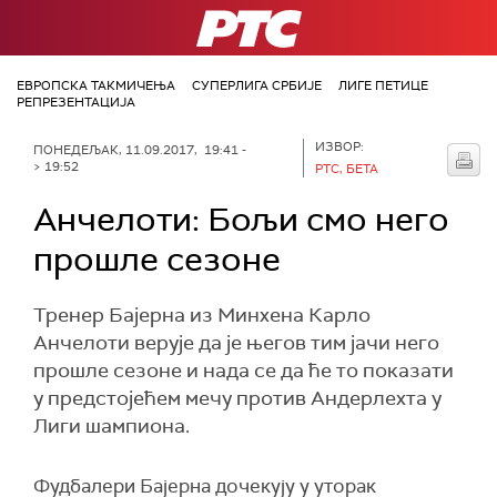
РТС
ЕВРОПСКА ТАКМИЧЕЊА
СУПЕРЛИГА СРБИЈЕ
ЛИГЕ ПЕТИЦЕ
РЕПРЕЗЕНТАЦИЈА
ИЗВОР:
ПОНЕДЕЉАК, 11.09.2017, 19:41 -
> 19:52
РТС, БЕТА
Анчелоти: Бољи смо него
прошле сезоне
Тренер Бајерна из Минхена Карло
Анчелоти верује да је његов тим јачи него
прошле сезоне и нада се да ће то показати
у предстојећем мечу против Андерлехта у
Лиги шампиона.
Фудбалери Бајерна дочекују у уторак