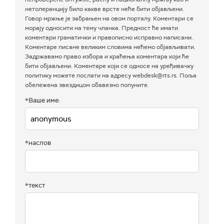
нетолеранцију било какве врсте неће бити објављени.
Говор мржње је забрањен на овом порталу. Коментари се
морају односити на тему чланка. Предност ће имати
коментари граматички и правописно исправно написани.
Коментаре писане великим словима нећемо објављивати.
Задржавамо право избора и краћења коментара који ће
бити објављени. Коментаре који се односе на уређивачку
политику можете послати на адресу webdesk@rts.rs. Поља
обележена звездицом обавезно попуните.
*Ваше име:
*наслов
*текст