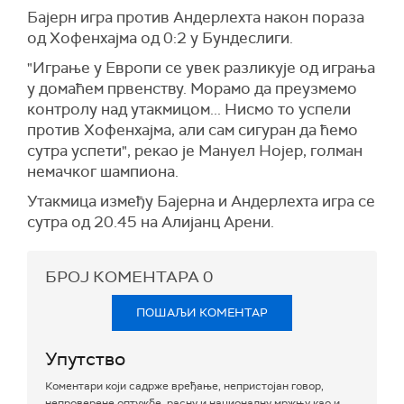
Бајерн игра против Андерлехта након пораза
од Хофенхајма од 0:2 у Бундеслиги.
"Играње у Европи се увек разликује од играња
у домаћем првенству. Морамо да преузмемо
контролу над утакмицом... Нисмо то успели
против Хофенхајма, али сам сигуран да ћемо
сутра успети", рекао је Мануел Нојер, голман
немачког шампиона.
Утакмица између Бајерна и Андерлехта игра се
сутра од 20.45 на Алијанц Арени.
БРОЈ КОМЕНТАРА
0
ПОШАЉИ КОМЕНТАР
Упутство
Коментари који садрже вређање, непристојан говор,
непроверене оптужбе, расну и националну мржњу као и