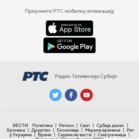
Преузмите РТС мобилну апликацију
Радио Телевизија Србије
|
|
|
|
ВЕСТИ
Политика
Регион
Свет
Србија данас
|
|
|
|
Хроника
Друштво
Економија
Мерила времена
Рат
|
|
|
|
у Украјини
Време
Сервисне вести
Сматрачница