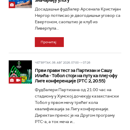
значајнију улогу
Досадашњи фудбалер Арсенала Кристијан
Нергор потписао је двогодишњи уговор са
Евертоном, саопштио је клуб из
Ливерпула...
Прочитај
ЧЕТВРТАК, 06. АВГ 2026, 07:00 -> 07:26
Први прави тест за Партизан и Сашу
Илића - Тобол стоји на путу ка плеј-офу
Лиге конференције (РТС 2, 20.55)
Фудбалери Партизана од 21.00 час на
стадиону у Хумској дочекују казахстански
Тобол у првом мечу трећег кола
квалификација за Лигу конференције.
Директан пренос је на Другом програму
РТС-а, а ток меча и...