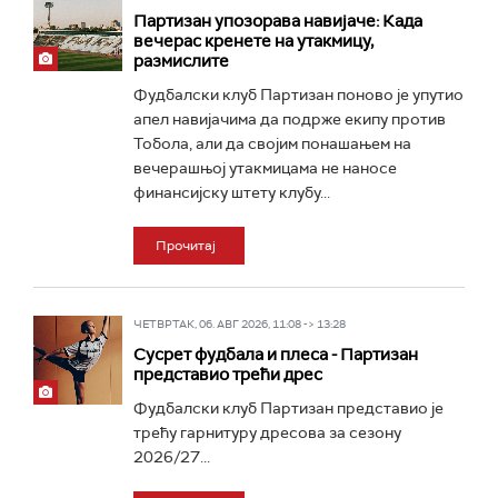
Партизан упозорава навијаче: Када
вечерас кренете на утакмицу,
размислите
Фудбалски клуб Партизан поново је упутио
апел навијачима да подрже екипу против
Тобола, али да својим понашањем на
вечерашњој утакмицама не наносе
финансијску штету клубу...
Прочитај
ЧЕТВРТАК, 06. АВГ 2026, 11:08 -> 13:28
Сусрет фудбала и плеса - Партизан
представио трећи дрес
Фудбалски клуб Партизан представио је
трећу гарнитуру дресова за сезону
2026/27...