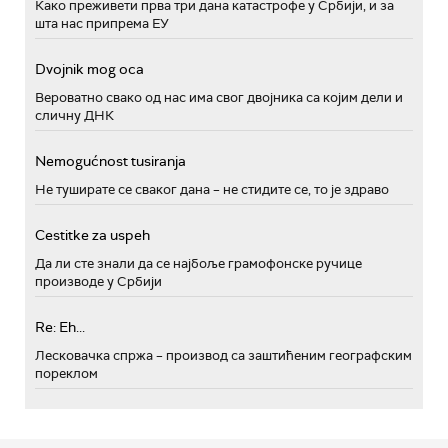
Како преживети прва три дана катастрофе у Србији, и за
шта нас припрема ЕУ
Dvojnik mog oca
Вероватно свако од нас има свог двојника са којим дели и
сличну ДНК
Nemogućnost tusiranja
Не туширате се сваког дана – не стидите се, то је здраво
Cestitke za uspeh
Да ли сте знали да се најбоље грамофонске ручице
производе у Србији
Re: Eh...
Лесковачка спржа – производ са заштићеним географским
пореклом