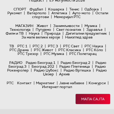
|
Подкаст
ЕУ могућности 2026
|
|
|
|
СПОРТ
Фудбал
Кошарка
Тенис
Одбојка
|
|
|
|
Рукомет
Ватерполо
Атлетика
Ауто-мото
Остали
|
спортови
Меморијал РТС
|
|
|
МАГАЗИН
Живот
Занимљивости
Музика
|
|
|
|
Технологијa
Путујемо
Свет познатих
Здравље
|
|
|
|
Филм и ТВ
Наука
Природа
Дигитални предузетник
|
За мале велике хероје
Наизглед здрав
|
|
|
|
|
ТВ
РТС 1
РТС 2
РТС 3
РТС Свет
РТС Наука
|
|
|
|
РТС Драма
РТС Живот
РТС Класика
РТС Коло
|
|
РТС Трезор
РТС Музика
РТС Полетарац
|
|
РАДИО
Радио Београд 1
Радио Београд 2
Радио
|
|
|
Београд 3
Београд 202
Радио Плетеница
Радио
|
|
|
Рокенролер
Радио Џубокс
Радио Вртешка
Радио
|
Џезер
Архив
|
|
|
|
РТС
Контакт
Маркетинг
Јавне набавке
Конкурси
Интернет портал
МАПА САЈТА