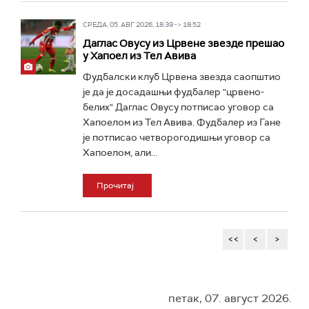
СРЕДА, 05. АВГ 2026, 18:39 -> 18:52
Даглас Овусу из Црвене звезде прешао
у Хапоел из Тел Авива
Фудбалски клуб Црвена звезда саопштио
је да је досадашњи фудбалер "црвено-
белих" Даглас Овусу потписао уговор са
Хапоелом из Тел Авива. Фудбалер из Гане
је потписао четворогодишњи уговор са
Хапоелом, али...
Прочитај
<<
<
>
петак, 07. август 2026.