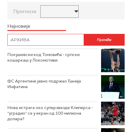
Прогноза
Најновије
Покушевски код Томовића - српски
кошаркаш у Локомотиви
ФС Аргентине јавно подржао Ђанија
Инфатина
Нова истрага око суперзвезде Клиперса -
"уградио" се у екран од 100 милиона
долара?