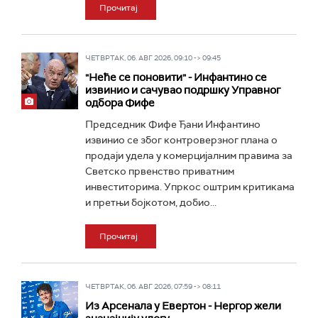
Прочитај
ЧЕТВРТАК, 06. АВГ 2026, 09:10 -> 09:45
"Неће се поновити" - Инфантино се
извинио и сачувао подршку Управног
одбора Фифе
Председник Фифе Ђани Инфантино
извинио се због контроверзног плана о
продаји удела у комерцијалним правима за
Светско првенство приватним
инвеститорима. Упркос оштрим критикама
и претњи бојкотом, добио...
Прочитај
ЧЕТВРТАК, 06. АВГ 2026, 07:59 -> 08:11
Из Арсенала у Евертон - Нергор жели