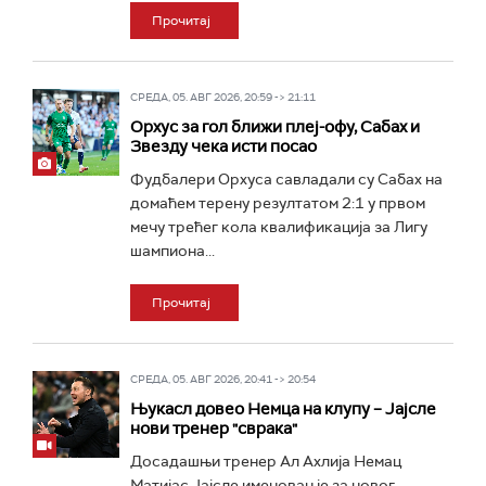
Прочитај
СРЕДА, 05. АВГ 2026, 20:59 -> 21:11
Орхус за гол ближи плеј-офу, Сабах и
Звезду чека исти посао
Фудбалери Орхуса савладали су Сабах на
домаћем терену резултатом 2:1 у првом
мечу трећег кола квалификација за Лигу
шампиона...
Прочитај
СРЕДА, 05. АВГ 2026, 20:41 -> 20:54
Њукасл довео Немца на клупу – Јајсле
нови тренер "сврака"
Досадашњи тренер Ал Ахлија Немац
Матијас Јајсле именован је за новог