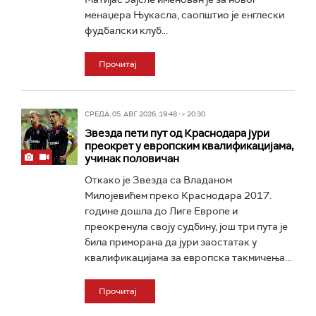
менаџера Њукасла, саопштио је енглески
фудбалски клуб...
Прочитај
СРЕДА, 05. АВГ 2026, 19:48 -> 20:30
Звезда пети пут од Краснодара јури
преокрет у европским квалификацијама,
учинак половичан
Откако је Звезда са Владаном
Милојевићем преко Краснодара 2017.
године дошла до Лиге Европе и
преокренула своју судбину, још три пута је
била приморана да јури заостатак у
квалификацијама за европска такмичења...
Прочитај