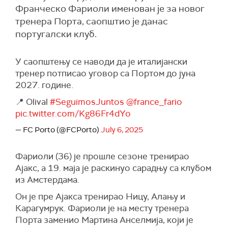
Франческо Фариоли именован је за новог
тренера Порта, саопштио је данас
португалски клуб.
У саопштењу се наводи да је италијански
тренер потписао уговор са Портом до јуна
2027. године.
📍 Olival
#SeguimosJuntos
@france_fario
pic.twitter.com/Kg86Fr4dYo
— FC Porto (@FCPorto)
July 6, 2025
Фариоли (36) је прошле сезоне тренирао
Ајакс, а 19. маја је раскинуо сарадњу са клубом
из Амстердама.
Он је пре Ајакса тренирао Ницу, Алању и
Карагумрук. Фариоли је на месту тренера
Порта заменио Мартина Анселмија, који је