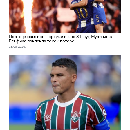
Порто је шампион Португалије по 31. пут, Мурињова
Бенфика поклекла током потере
03. 05. 2026.