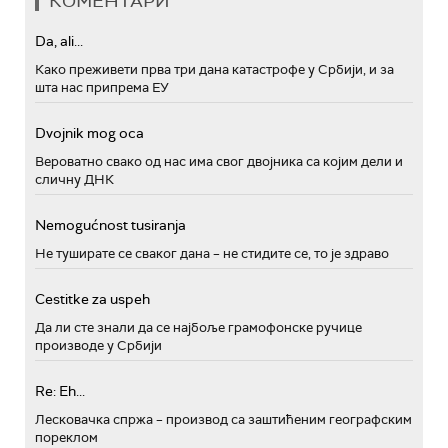
КОМЕНТАРИ
Da, ali...
Како преживети прва три дана катастрофе у Србији, и за
шта нас припрема ЕУ
Dvojnik mog oca
Вероватно свако од нас има свог двојника са којим дели и
сличну ДНК
Nemogućnost tusiranja
Не туширате се сваког дана – не стидите се, то је здраво
Cestitke za uspeh
Да ли сте знали да се најбоље грамофонске ручице
производе у Србији
Re: Eh...
Лесковачка спржа – производ са заштићеним географским
пореклом