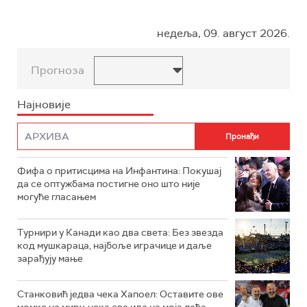
недеља, 09. август 2026.
Прогноза
Најновије
Фифа о притисцима на Инфантина: Покушај
да се оптужбама постигне оно што није
могуће гласањем
Турнири у Канади као два света: Без звезда
код мушкараца, најбоље играчице и даље
зарађују мање
Станковић једва чека Хапоел: Оставите ове