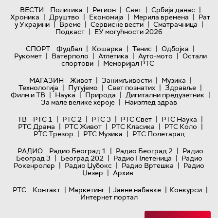
|
|
|
|
ВЕСТИ
Политика
Регион
Свет
Србија данас
|
|
|
|
Хроника
Друштво
Економија
Мерила времена
Рат
|
|
|
|
у Украјини
Време
Сервисне вести
Сматрачница
|
Подкаст
ЕУ могућности 2026
|
|
|
|
СПОРТ
Фудбал
Кошарка
Тенис
Одбојка
|
|
|
|
Рукомет
Ватерполо
Атлетика
Ауто-мото
Остали
|
спортови
Меморијал РТС
|
|
|
МАГАЗИН
Живот
Занимљивости
Музика
|
|
|
|
Технологијa
Путујемо
Свет познатих
Здравље
|
|
|
|
Филм и ТВ
Наука
Природа
Дигитални предузетник
|
За мале велике хероје
Наизглед здрав
|
|
|
|
|
ТВ
РТС 1
РТС 2
РТС 3
РТС Свет
РТС Наука
|
|
|
|
РТС Драма
РТС Живот
РТС Класика
РТС Коло
|
|
РТС Трезор
РТС Музика
РТС Полетарац
|
|
РАДИО
Радио Београд 1
Радио Београд 2
Радио
|
|
|
Београд 3
Београд 202
Радио Плетеница
Радио
|
|
|
Рокенролер
Радио Џубокс
Радио Вртешка
Радио
|
Џезер
Архив
|
|
|
|
РТС
Контакт
Маркетинг
Јавне набавке
Конкурси
Интернет портал