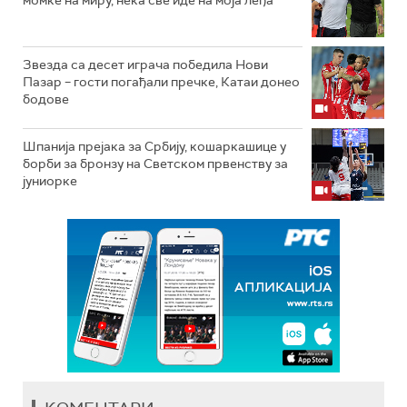
момке на миру, нека све иде на моја леђа
Звезда са десет играча победила Нови
Пазар – гости погађали пречке, Катаи донео
бодове
Шпанија прејакa за Србију, кошаркашице у
борби за бронзу на Светском првенству за
јуниорке