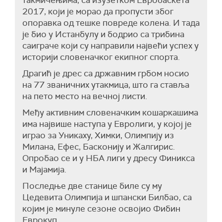
такмичењима, са изузетком Евробаскета
2017, који је морао да пропусти због
опоравка од тешке повреде колена. И тада
је био у Истанбулу и бодрио са трибина
саиграче који су направили највећи успех у
историји словеначког екипног спорта.
Драгић је дрес са државним грбом носио
на 77 званичних утакмица, што га ставља
на пето место на вечној листи.
Међу активним словеначким кошаркашима
има највише наступа у Евролиги, у којој је
играо за Уникаху, Химки, Олимпију из
Милана, Ефес, Басконију и Жалгирис.
Опробао се и у НБА лиги у дресу Финикса
и Мајамија.
Последње две станице биле су му
Цедевита Олимпија и шпански Билбао, са
којим је минуле сезоне освојио Фибин
Еврокуп.