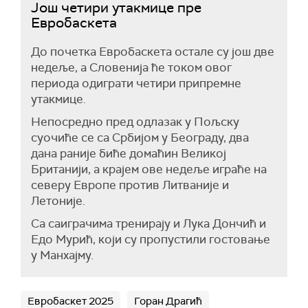
Још четири утакмице пре
Евробаскета
До почетка Евробаскета остале су још две
недеље, а Словенија ће током овог
периода одиграти четири припремне
утакмице.
Непосредно пред одлазак у Пољску
суочиће се са Србијом у Београду, два
дана раније биће домаћин Великој
Британији, а крајем ове недеље играће на
северу Европе против Литваније и
Летоније.
Са саиграчима тренирају и Лука Дончић и
Едо Мурић, који су пропустили гостовање
у Манхајму.
Евробаскет 2025
Горан Драгић