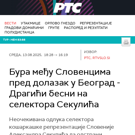
РТС
ВЕСТИ
УТАКМИЦЕ
ОРЛОВО ГНЕЗДО
РЕПРЕЗЕНТАЦИЈЕ
ГРАДОВИ ДОМАЋИНИ
ГРУПЕ
РАСПОРЕД И РЕЗУЛТАТИ
ПОЛУДИСТАНЦА
ТУР - НЕМ 83:88
ИЗВОР:
СРЕДА, 13.08.2025, 18:28 -> 16:19
РТС, RTVSLO.SI
Бура међу Словенцима
пред долазак у Београд -
Драгићи бесни на
селектора Секулића
Неочекивана одлука селектора
кошаркашке репрезентације Словеније
Александра Секулића да одстрани