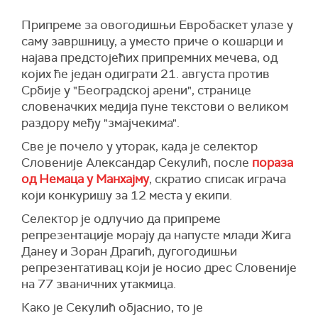
Припреме за овогодишњи Евробаскет улазе у
саму завршницу, а уместо приче о кошарци и
најава предстојећих припремних мечева, од
којих ће један одиграти 21. августа против
Србије у "Београдској арени", странице
словеначких медија пуне текстови о великом
раздору међу "змајчекима".
Све је почело у уторак, када је селектор
Словеније Александар Секулић, после
пораза
од Немаца у Манхајму
, скратио списак играча
који конкуришу за 12 места у екипи.
Селектор је одлучио да припреме
репрезентације морају да напусте млади Жига
Данеу и Зоран Драгић, дугогодишњи
репрезентативац који је носио дрес Словеније
на 77 званичних утакмица.
Како је Секулић објаснио, то је