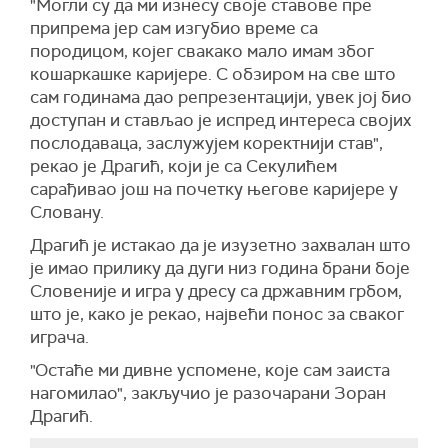
"Могли су да ми изнесу своје ставове пре
припрема јер сам изгубио време са
породицом, којег свакако мало имам због
кошаркашке каријере. С обзиром на све што
сам годинама дао репрезентацији, увек јој био
доступан и стављао је испред интереса својих
послодаваца, заслужујем коректнији став",
рекао је Драгић, који је са Секулићем
сарађивао још на почетку његове каријере у
Словану.
Драгић је истакао да је изузетно
захвалан што
је имао прилику да дуги низ година брани боје
Словеније и игра у дресу са државним грбом,
што је, како је рекао, највећи понос за сваког
играча.
"Остаће ми дивне успомене, које сам заиста
нагомилао",
закључио је разочарани Зоран
Драгић.