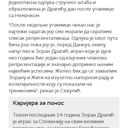
једногласна
одлука стручног штаба и
образложена је Драгићу
дан после утакмице
са Немачком.
"После недељне утакмице чекао нас је
најтежи задатак јер смо морали да скратимо
списак репрезентативаца. Одлука је овог пута
била још тежа јер је, поред Данеуа, екипу
напустио и Зоран Драгић, играч који је дуги
низ година био један од кључних чланова
репрезентације и значајно допринео њеним
највећим успесима. Желео бих да се захвалим
Зорану и Жиги на изузетно напорном раду и
колегијалности коју су показали на
тренинзима", рекао је Секулић.
Каријера за понос
Током последњих 14 година Зоран Драгић
је играо за Словенију на свим великим