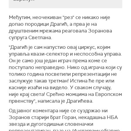
Међутим, неочекиван "рез" се никако није
допао породици Драгић, а прва је на
друштвеним мрежама реаговала Зоранова
супруга Светлана.
"Драгић је сам напустио овај циркус, којим
управља квази-селектор и неспособна управа.
Он је само још један играч према коме се
поступало неправедно. Нико од играча који су
толико година посветили репрезентацији не
заслужује такав третман! Истина ће пре или
касније изаћи на видело. У сваком случају,
није крај света! Срећно момцима на Европском
првенству", написала је Драгићева.
Од јавног коментара није се суздржао ни
Зоранов старији брат Горан, некадашња НБА
звезда и дугогодишњи словеначки
репрезентативац, па је на
Инстаграму
објавио