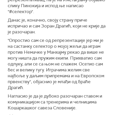
слику Пинокија
и испод ње написао
"#селектор".
Данас је, коначно, своју страну приче
испричао и сам Зоран Драгић, који не крије да
је разочаран.
"Опростио сам се од репрезентације јер ми је
на састанку селектор о мојој жељи да играм
против Немачке у Манхајму рекао да више не
могу ништа да пружим екипи. Прихватио сам
одлуку, али се са њом не слажем. Осетио сам
бес и велику тугу. Играчима желим све
најбоље у даљим припремама и на Европском
првенству", објаснио је млађи од браће
Драгић.
Нагласио је да је дубоко
разочаран ставом и
комуникацијом са тренерима и челницима
Кошаркашког савеза Словеније.