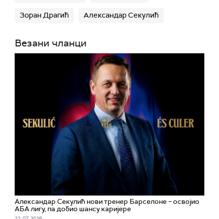
Зоран Драгић
Александар Секулић
Везани чланци
Александар Секулић нови тренер Барселоне – освојио
АБА лигу, па добио шансу каријере
22. 07. 2026.