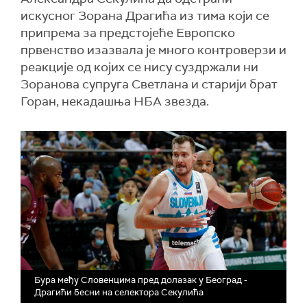
искусног Зорана Драгића из тима који се
припрема за предстојеће Европско
првенство изазвала је много контроверзи и
реакције од којих се нису суздржали ни
Зоранова супруга Светлана и старији брат
Горан, некадашња НБА звезда.
Бура међу Словенцима пред долазак у Београд -
Драгићи бесни на селектора Секулића