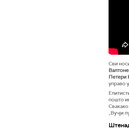
Сви нос
Валтоне
Петери
управо 
Елитист
пошто и
Свакако 
„Вучји п
Штенад