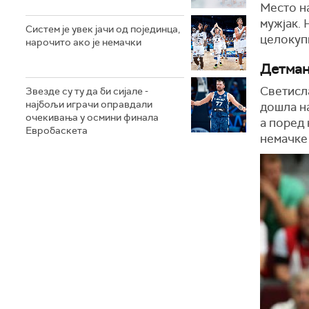
Место н
мужјак. 
Систем је увек јачи од појединца,
целокупн
нарочито ако је немачки
Детман
Светисла
Звезде су ту да би сијале -
најбољи играчи оправдали
дошла на
очекивања у осмини финала
а поред 
Евробаскета
немачке