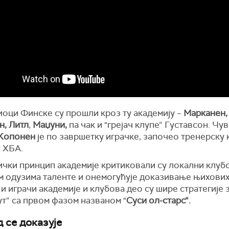
иоци Финске су прошли кроз ту академију –
Марканен,
н, Литл
,
Маџуни,
па чак и "грејач клупе“ Густавсон. Чу
 Копонен
је по завршетку играчке, започео тренерску 
у ХБА.
ички принцип академије критиковали су локални клуб
м одузима таленте и онемогућује доказивање њихових
и играчи академије и клубова део су шире стратегије 
ут“ са првом фазом названом "
Суси ол-старс“.
 се доказује