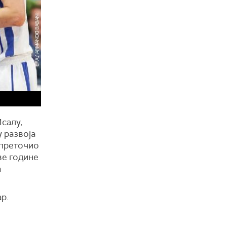
Исалу,
у развоја
 преточио
ве године
а
р.