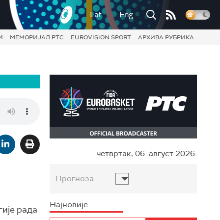
Lat
Eng
И
МЕМОРИЈАЛ РТС
EUROVISION SPORT
АРХИВА РУБРИКА
четвртак, 06. август 2026.
Прогноза
,
Најновије
гије рада