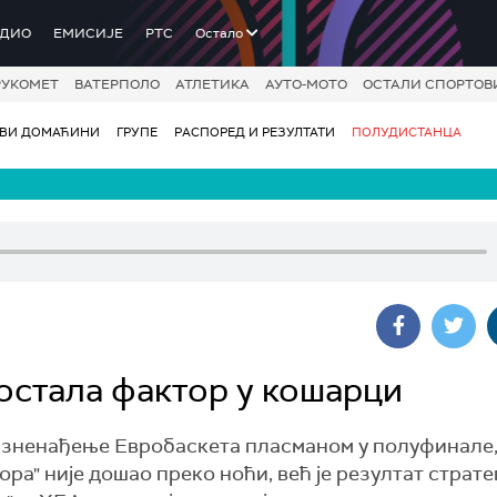
АДИО
ЕМИСИЈЕ
РТС
Остало
РУКОМЕТ
ВАТЕРПОЛО
АТЛЕТИКА
АУТО-МОТО
ОСТАЛИ СПОРТОВ
ОВИ ДОМАЋИНИ
ГРУПЕ
РАСПОРЕД И РЕЗУЛТАТИ
ПОЛУДИСТАНЦА
постала фактор у кошарци
изненађење Евробаскета пласманом у полуфинале
ора" није дошао преко ноћи, већ је резултат страте