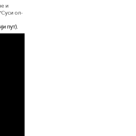
не и
"Суси ол-
ји пут).