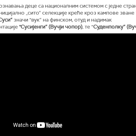
ознавања деце са националним системом с једне стра
ницијално „сито“ селекције креће кроз кампове зване 
Суси“
значи "вук“ на финском, отуд и надимак
нтације
"Сусијенги“ (Вучји чопор)
, те "
Суденполку“ (Вуч