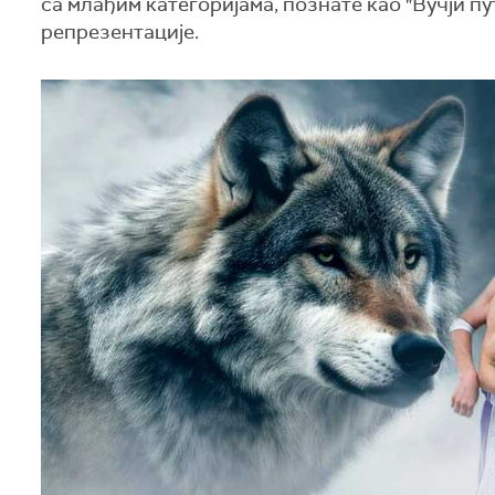
са млађим категоријама, познате као "Вучји пу
репрезентације.