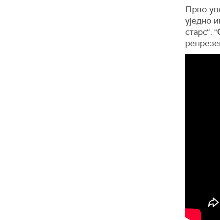
Прво уп
уједно и
старс“. "
репрезе