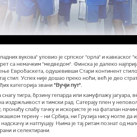
ладних вукова" уловио је српског "орла" и кавкаског "
рет са немачким "медведом". Финска је далеко најприј
ење Евробаскета, одушевивши Стари континент стило
тај стил. Успех није дошао преко ноћи, већ је део стра
ђих категорија звани
"Вучји пут".
 снагу тигра, брзину гепарда или камуфлажу јагуара, в
на издржљивост и тимски рад. Сатерају плен у непов
, пронађу слабу тачку и искористе је на фаталан начин.
кашком терену – ни Србија, ни Грузија нису могле да и
 надскачу и натпуцају. Њима је тај ритам познат од мал
рани и селектирани.