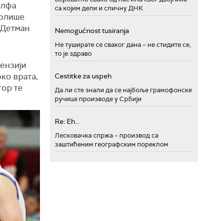
алфа
са којим дели и сличну ДНК
ролише
 Детман.
Nemogućnost tusiranja
Не туширате се сваког дана – не стидите се,
то је здраво
пензији
око врата,
Cestitke za uspeh
тор те
Да ли сте знали да се најбоље грамофонске
ручице производе у Србији
Re: Eh...
Лесковачка спржа – производ са
заштићеним географским пореклом