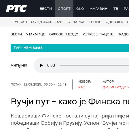
РТС
ВЕСТИ
СПОРТ
OKO
МАГАЗИН
ТВ
Р
ФУДБАЛ
МУНДИЈАЛ 2026
КОШАРКА
ТЕНИС
ОДБОЈКА
ВЕСТИ
УТАКМИЦЕ
ОРЛОВО ГНЕЗДО
РЕПРЕЗЕНТАЦИЈЕ
ГРАД
ТУР - НЕМ 83:88
Читај ми!
ИЗВОР:
АУТОР:
ПЕТАК, 12.09.2025, 05:50 -> 22:49
РТС
ФИЛИП РОДИЋ
Вучји пут – како је Финска 
Кошаркаши Финске постали су најпријатније 
победивши Србију и Грузију. Успон "Вучјег чоп