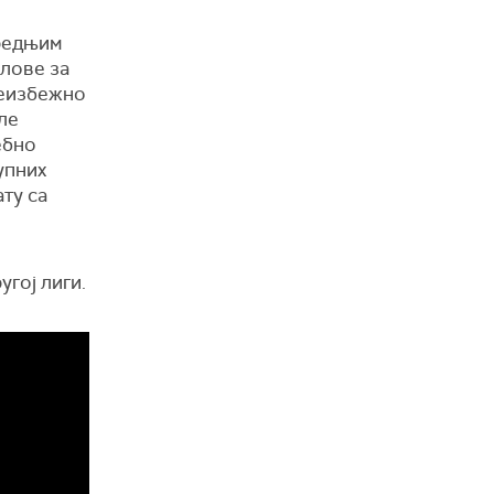
средњим
слове за
 неизбежно
ле
ебно
упних
ту са
угој лиги.