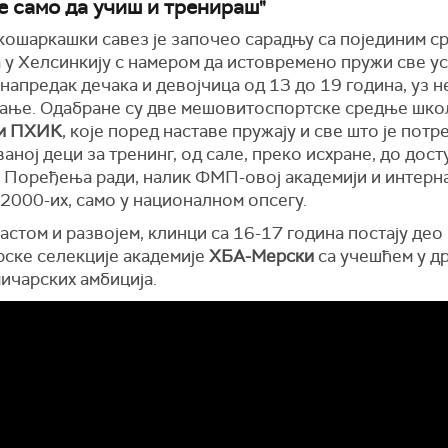
је само да учиш и тренираш"
кошаркашки савез је започео сарадњу са појединим 
 у Хелсинкију с намером да истовремено пружи све у
 напредак дечака и девојчица од 13 до 19 година, уз
ање. Одабране су две мешовитоспортске средње шко
 и ПХИК
, које поред наставе пружају и све што је потр
аној деци за тренинг, од сале, преко исхране, до дост
. Поређења ради, налик ФМП-овој академији и интерна
2000-их, само у националном опсегу.
стом и развојем, клинци са 16-17 година постају део
рске селекције академије
ХБА-Мерски
са учешћем у др
ичарских амбиција.