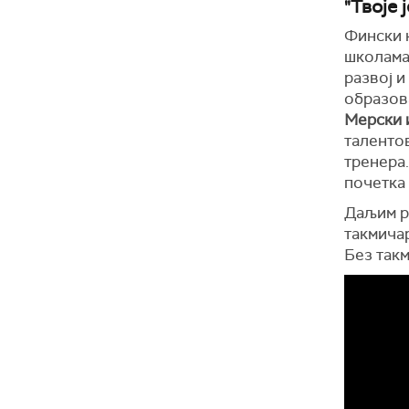
"Твоје 
Фински 
школама
развој и
образов
Мерски
талентов
тренера
почетка 
Даљим ра
такмича
Без такм