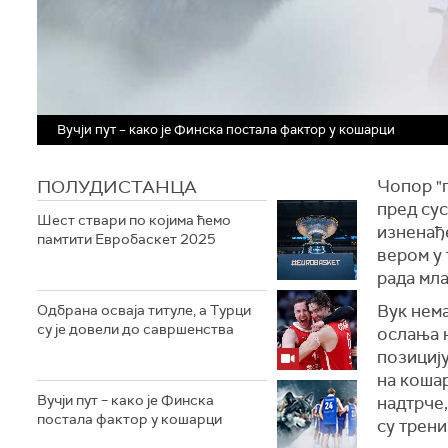
Вучји пут – како је Финска постала фактор у кошарци
ПОЛУДИСТАНЦА
Чопор "г
пред сус
Шест ствари по којима ћемо
изненађ
памтити Евробаскет 2025
вером у 
рада мла
Вук нема
Одбрана осваја титуле, а Турци
су је довели до савршенства
ослања 
позицију
на кошар
Вучји пут – како је Финска
надтрче,
постала фактор у кошарци
су трени