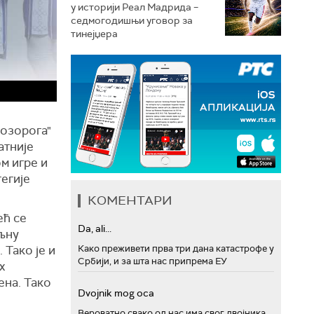
у историји Реал Мадрида –
седмогодишњи уговор за
тинејџера
козорога"
атније
м игре и
тегије
КОМЕНТАРИ
ећ се
Da, ali...
ољну
Како преживети прва три дана катастрофе у
 Тако је и
Србији, и за шта нас припрема ЕУ
х
ена. Тако
Dvojnik mog oca
Вероватно свако од нас има свог двојника