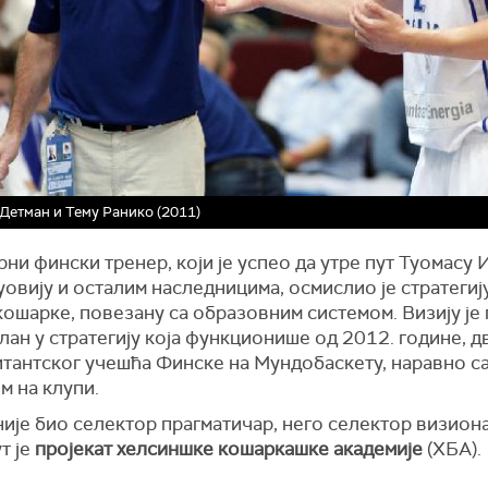
Детман и Тему Ранико (2011)
ни фински тренер, који је успео да утре пут Туомасу 
уовију и осталим наследницима, осмислио је стратегиј
кошарке, повезану са образовним системом. Визију је
план у стратегију која функционише од 2012. године, д
итантског учешћа Финске на Мундобаскету, наравно с
м на клупи.
ије био селектор прагматичар, него селектор визиона
т је
пројекат хелсиншке кошаркашке академије
(ХБА).