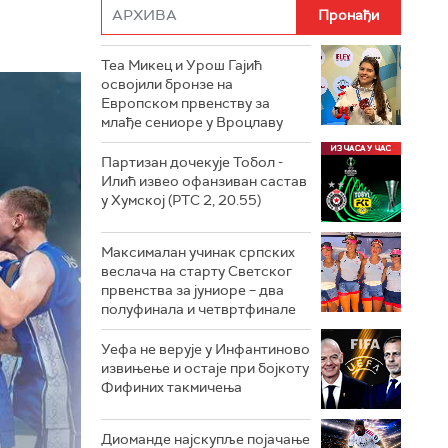
Теа Микец и Урош Гајић
освојили бронзе на
Европском првенству за
млађе сениоре у Вроцлаву
Партизан дочекује Тобол -
Илић извео офанзиван састав
у Хумској (РТС 2, 20.55)
Максималан учинак српских
веслача на старту Светског
првенства за јуниоре – два
полуфинала и четвртфинале
Уефа не верује у Инфантиново
извињење и остаје при бојкоту
Фифиних такмичења
Диоманде најскупље појачање