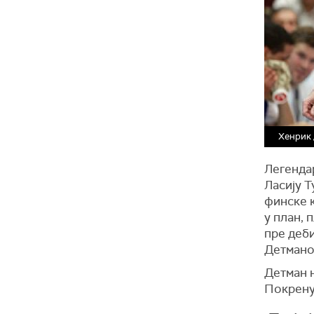
Хенрик 
Легендар
Ласију Т
финске 
у план, 
пре деб
Детмано
Детман н
Покрену