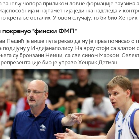
а зачељу чопора приликом ловне формације заузима 
Најспособнија и најпаметнија јединка надгледа и конт
о кретање осталих. У овом случају, то би био Хенрик
 покренуо "фински ФМП"
в Пешић је више пута рекао да му је прва помисао о 
 подијуму у Индијанаполису. На врху стоји са златом 
њега су бронзани Немци, са све сином Марком. Селек
 репрезентације био је управо Хенрик Детман.