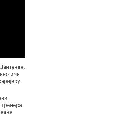
 Јантунен,
вено име
каријеру
ови,
 тренера.
зване