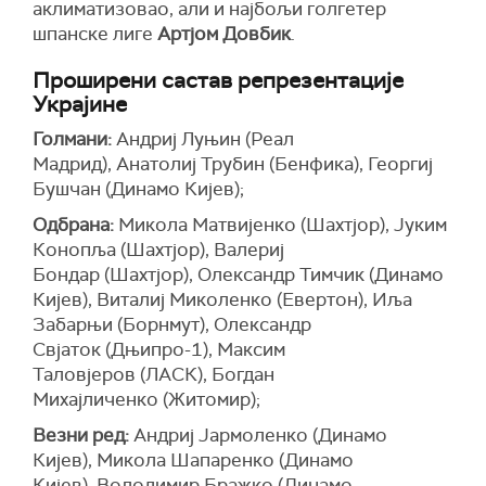
аклиматизовао, али и најбољи голгетер
шпанске лиге
Артјом Довбик
.
Проширени састав репрезентације
Украјине
Голмани:
Андриј Луњин (Реал
Мадрид), Анатолиј Трубин (Бенфика), Георгиј
Бушчан (Динамо Кијев);
Одбрана:
Микола Матвијенко (Шахтјор), Јуким
Конопља (Шахтјор), Валериј
Бондар (Шахтјор), Олександр Тимчик (Динамо
Кијев), Виталиј Миколенко (Евертон), Иља
Забарњи (Борнмут), Олександр
Свјаток (Дњипро-1), Максим
Таловјеров (ЛАСК), Богдан
Михајличенко (Житомир);
Везни ред:
Андриј Јармоленко (Динамо
Кијев), Микола Шапаренко (Динамо
Кијев), Володимир Бражко (Динамо