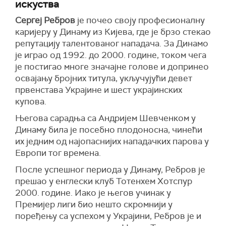
искуства
Сергеј Ребров
је почео своју професионалну
каријеру у Динаму из Кијева, где је брзо стекао
репутацију талентованог нападача. За Динамо
је играо од 1992. до 2000. године, током чега
је постигао многе значајне голове и допринео
освајању бројних титула, укључујући девет
првенстава Украјине и шест украјинских
купова.
Његова сарадња са Андријем Шевченком у
Динаму била је посебно плодоносна, чинећи
их једним од најопаснијих нападачких парова у
Европи тог времена.
После успешног периода у Динаму, Ребров је
прешао у енглески клуб Тотенхем Хотспур
2000. године. Иако је његов учинак у
Премијер лиги био нешто скромнији у
поређењу са успехом у Украјини, Ребров је и