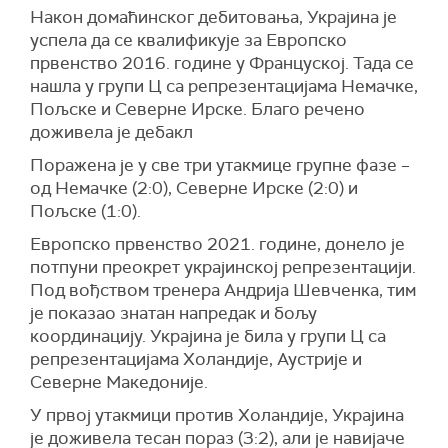
Након домаћинског дебитовања, Украјина је
успела да се квалификује за Европско
првенство 2016. године у Француској. Тада се
нашла у групи Ц са репрезентацијама Немачке,
Пољске и Северне Ирске. Благо речено
доживела је дебакл
Поражена је у све три утакмице групне фазе –
од Немачке (2:0), Северне Ирске (2:0) и
Пољске (1:0).
Европско првенство 2021. године, донело је
потпуни преокрет украјинској репрезентацији.
Под вођством тренера Андрија Шевченка, тим
је показао знатан напредак и бољу
координацију. Украјина је била у групи Ц са
репрезентацијама Холандије, Аустрије и
Северне Македоније.
У првој утакмици против Холандије, Украјина
је доживела тесан пораз (3:2), али је навијаче