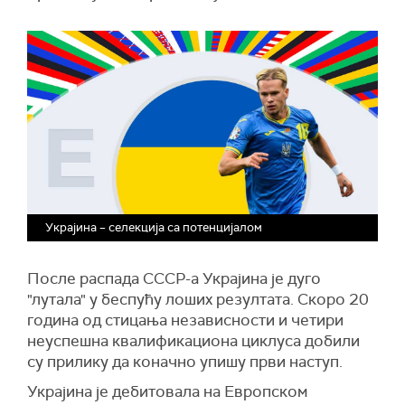
Украјина – селекција са потенцијалом
После распада СССР-а Украјина је дуго
"лутала" у беспућу лоших резултата. Скоро 20
година од стицања независности и четири
неуспешна квалификациона циклуса добили
су прилику да коначно упишу први наступ.
Украјина је дебитовала на Европском