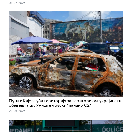
04. 07. 2026.
Путин: Кијев губи територију за територијом; украјински
обавештајци: Уништен руски "панцир С2"
23. 06. 2026.