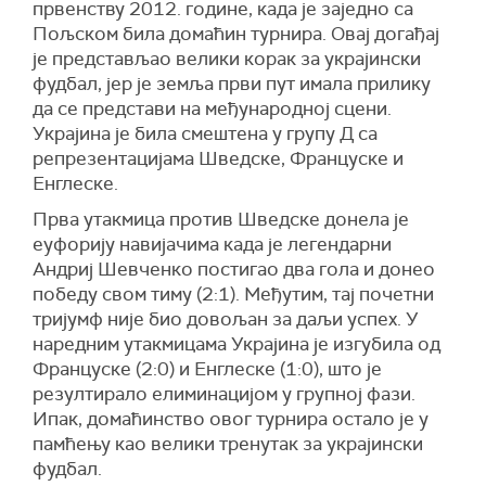
првенству 2012. године, када је заједно са
Пољском била домаћин турнира. Овај догађај
је представљао велики корак за украјински
фудбал, јер је земља први пут имала прилику
да се представи на међународној сцени.
Украјина је била смештена у групу Д са
репрезентацијама Шведске, Француске и
Енглеске.
Прва утакмица против Шведске донела је
еуфорију навијачима када је легендарни
Андриј Шевченко постигао два гола и донео
победу свом тиму (2:1). Међутим, тај почетни
тријумф није био довољан за даљи успех. У
наредним утакмицама Украјина је изгубила од
Француске (2:0) и Енглеске (1:0), што је
резултирало елиминацијом у групној фази.
Ипак, домаћинство овог турнира остало је у
памћењу као велики тренутак за украјински
фудбал.