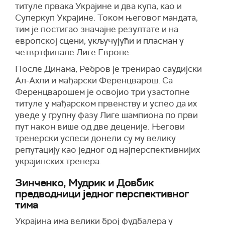
титуле првака Украјине и два купа, као и
Суперкуп Украјине. Током његовог мандата,
тим је постигао значајне резултате и на
европској сцени, укључујући и пласман у
четвртфинале Лиге Европе.
После Динама, Ребров је тренирао саудијски
Ал-Ахли и мађарски Ференцварош. Са
Ференцварошем је освојио три узастопне
титуле у мађарском првенству и успео да их
уведе у групну фазу Лиге шампиона по први
пут након више од две деценије. Његови
тренерски успеси донели су му велику
репутацију као једног од најперспективнијих
украјинских тренера.
Зинченко, Мудрик и Довбик
предводници једног перспективног
тима
Украјина има велики број фудбалера у