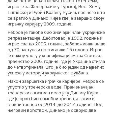
даље остао цењен играч. Након Тотенхема,
играо је за Фенербахче у Турској, Вест Хем у
Енглеској и Рубин Казан у Русији, пре него што
се вратио у Динамо Кијев где је завршио своју
играчку каријеру 2009. године.
Ребров је такође био значајан члан украјинске
репрезентације. Дебитовао је 1992. године и
играо све до 2006. године, забележивши више
од 70 наступа и постигавши 15 голова. Играо
је важну улогу у квалификацијама за Светско
првенство 2006. године, где је Украјина стигла
до четвртфинала, што је био један од највећих
успеха у историји украјинског фудбала.
Након завршетка играчке каријере, Ребров се
упустио у тренерске воде. Први значајан
тренерски ангажман имао је у Динаму Кијев,
где је прво био помоћни тренер, а затим и
главни тренер од 2014. до 2017. године. Под
његовим вођством, Динамо је освојио две