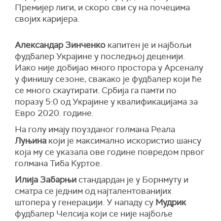
Премијер лиги, и скоро сви су на почецима
својих каријера.
Александар Зинченко
капитен је и најбољи
фудбалер Украјине у последњој деценији.
Иако није добијао много простора у Арсеналу
у финишу сезоне, свакако је фудбалер који ће
се много скаутирати. Србија га памти по
поразу 5:0 од Украјине у квалификацијама за
Евро 2020. године.
На голу имају поузданог голмана Реала
Луњина
који је максимално искористио шансу
која му се указала ове године повредом првог
голмана Тиба Куртое.
Илија Забарњи
стандардан је у Борнмуту и
сматра се једним од најталентованијих
штопера у генерацији. У нападу су
Мудрик
фудбалер Челсија који се није најбоље