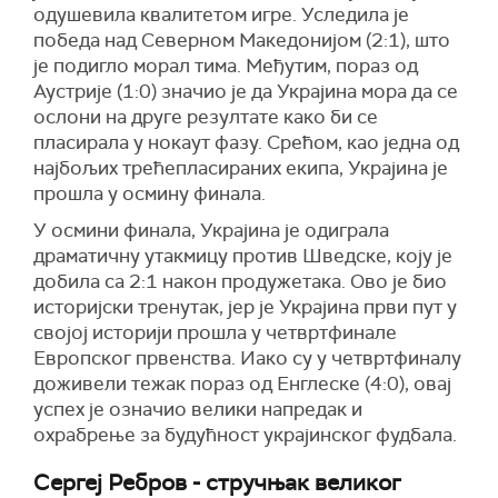
одушевила квалитетом игре. Уследила је
победа над Северном Македонијом (2:1), што
је подигло морал тима. Међутим, пораз од
Аустрије (1:0) значио је да Украјина мора да се
ослони на друге резултате како би се
пласирала у нокаут фазу. Срећом, као једна од
најбољих трећепласираних екипа, Украјина је
прошла у осмину финала.
У осмини финала, Украјина је одиграла
драматичну утакмицу против Шведске, коју је
добила са 2:1 након продужетака. Ово је био
историјски тренутак, јер је Украјина први пут у
својој историји прошла у четвртфинале
Европског првенства. Иако су у четвртфиналу
доживели тежак пораз од Енглеске (4:0), овај
успех је означио велики напредак и
охрабрење за будућност украјинског фудбала.
Сергеј Ребров - стручњак великог