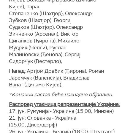
Кијев), Тарас
Степаненко (Шахтјор), Олександр
Зубков (Шахтјор), Георгиј
Судаков (Шахтјор), Олександр
Зинченко (Арсенал), Виктор
Циганков (Ђирона), Михаило
Мудрик (Челси), Руслан
Малиновски (Ђенова), Сергиј
Сидорчук (Вестерло);
Напад:
Артјом Довбик (Ђирона), Роман
Јаремчук (Валенсија), Владислав
Ванат (Динамо Кијев).
*Коначни састав биће накнадно објављен.
Распоред утакмица репрезентације Украјине:
17. јун: Румунија - Украјина (15.00, Минхен)
21. јун: Словачка - Украјина
(15.00, Диселдорф)
26. јун: Украјина - Белгија (18.00, Штутгарт)