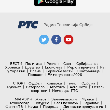
Радио Телевизија Србије
|
|
|
|
ВЕСТИ
Политика
Регион
Свет
Србија данас
|
|
|
|
Хроника
Друштво
Економија
Мерила времена
Рат
|
|
|
|
у Украјини
Време
Сервисне вести
Сматрачница
|
Подкаст
ЕУ могућности 2026
|
|
|
|
СПОРТ
Фудбал
Кошарка
Тенис
Одбојка
|
|
|
|
Рукомет
Ватерполо
Атлетика
Ауто-мото
Остали
|
спортови
Меморијал РТС
|
|
|
МАГАЗИН
Живот
Занимљивости
Музика
|
|
|
|
Технологијa
Путујемо
Свет познатих
Здравље
|
|
|
|
Филм и ТВ
Наука
Природа
Дигитални предузетник