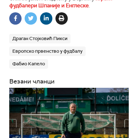
фудбалери Шпаније и Енглеске
.
Драган Стојковић Пикси
Европско првенство у фудбалу
Фабио Капело
Везани чланци