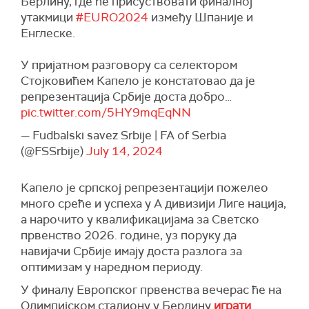
Берлину, где ће присуствовати финалној
утакмици
#EURO2024
између Шпаније и
Енглеске.
У пријатном разговору са селектором
Стојковићем Капело је констатовао да је
репрезентација Србије доста добро…
pic.twitter.com/5HY9mqEqNN
— Fudbalski savez Srbije | FA of Serbia
(@FSSrbije)
July 14, 2024
Капело је српској репрезентацији пожелео
много среће и успеха у А дивизији Лиге нација,
а нарочито у квалификацијама за Светско
првенство 2026. године, уз поруку да
навијачи Србије имају доста разлога за
оптимизам у наредном периоду.
У финалу Европског првенства вечерас ће на
Олимпијском стадиону у Берлину
играти