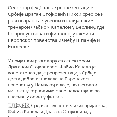
Селектор фудбалске репрезентације
Србије Драган Стојковић Пикси срео се и
разговарао са чувеним италијанским
тренером Фабиом Капелом у Берлину, где
ће присуствовати финалној утакмици
Европског првенства између Шпаније и
Енглеске.
У пријатном разговору са селектором
Драганом Стојковићем, Фабио Капело је
констатовао да је репрезентација Србије
доста добро изгледала на Европском
првенству у Немачкој и да је, по његовом
мишљењу, "орловима" мало недостајало за
пласман у осмину финала.
🇮🇹🤝🇷🇸 Срдачан сусрет великих пријатеља,
Фабија Капела и Драгана Стојковића, у