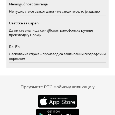
Nemogućnost tusiranja
Не туширате се сваког дана – не стидите се, то је здраво
Cestitke za uspeh
Да ли сте знали да се најбоље грамофонске ручице
производе у Србији
Re: Eh...
Лесковачка спржа – производ са заштићеним географским
пореклом
Преузмите РТС мобилну апликацију