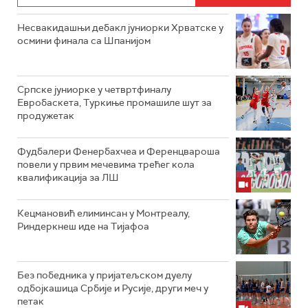
Несвакидашњи дебакл јуниорки Хрватске у
осмини финала са Шпанијом
Српске јуниорке у четвртфиналу
Евробаскета, Туркиње промашиле шут за
продужетак
Фудбалери Фенербахчеа и Ференцвароша
повели у првим мечевима трећег кола
квалификација за ЛШ
Кецмановић елиминсан у Монтреалу,
Риндеркнеш иде на Тијафоа
Без победника у пријатељском дуелу
одбојкашица Србије и Русије, други меч у
петак