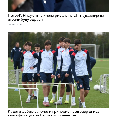
Петрић: Нису битна имена ривала на ЕП, најважније да
играчи буду здрави
16. 04. 2026.
Кадети Србије започели припреме пред завршницу
квалификација за Европско првенство