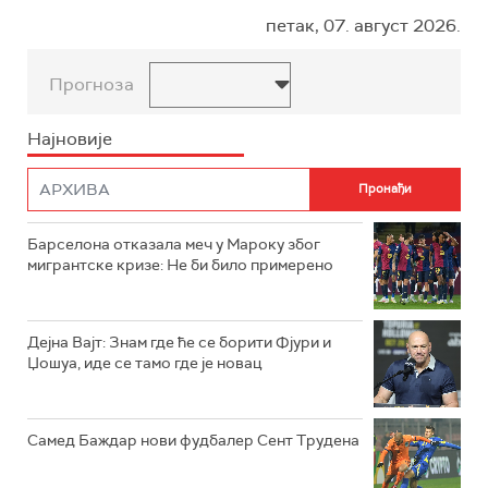
петак, 07. август 2026.
Прогноза
Најновије
Барселона отказала меч у Мароку због
мигрантске кризе: Не би било примерено
Дејна Вајт: Знам где ће се борити Фјури и
Џошуа, иде се тамо где је новац
Самед Баждар нови фудбалер Сент Трудена