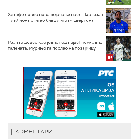
Хетафе довео ново појачање пред Партизан
– из Лиона стигао бивши играч Евертона
Реал га довео као једног од највећих младих
талената, Мурињо га послао на позајмицу
КОМЕНТАРИ