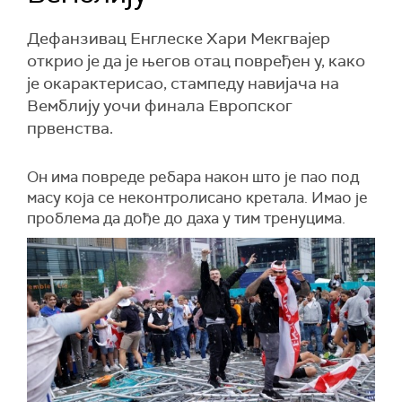
Дефанзивац Енглеске Хари Мекгвајер
открио је да је његов отац повређен у, како
је окарактерисао, стампеду навијача на
Вемблију уочи финала Европског
првенства.
Он има повреде ребара након што је пао под
масу која се неконтролисано кретала. Имао је
проблема да дође до даха у тим тренуцима.