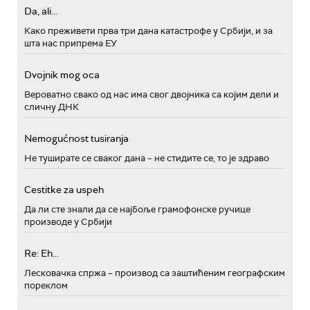
Da, ali...
Како преживети прва три дана катастрофе у Србији, и за
шта нас припрема ЕУ
Dvojnik mog oca
Вероватно свако од нас има свог двојника са којим дели и
сличну ДНК
Nemogućnost tusiranja
Не туширате се сваког дана – не стидите се, то је здраво
Cestitke za uspeh
Да ли сте знали да се најбоље грамофонске ручице
производе у Србији
Re: Eh...
Лесковачка спржа – производ са заштићеним географским
пореклом