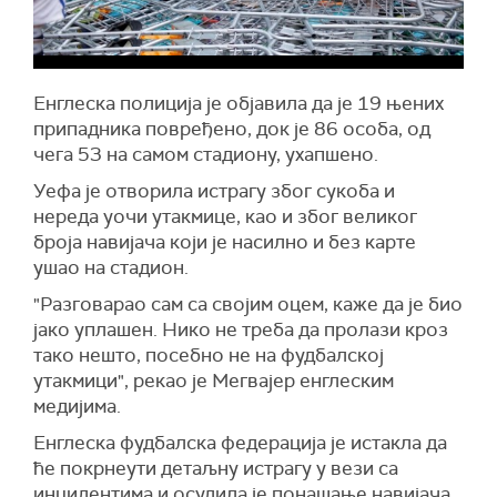
Енглеска полиција је објавила да је 19 њених
припадника повређено, док је 86 особа, од
чега 53 на самом стадиону, ухапшено.
Уефа је отворила истрагу због сукоба и
нереда уочи утакмице, као и због великог
броја навијача који је насилно и без карте
ушао на стадион.
"Разговарао сам са својим оцем, каже да је био
јако уплашен. Нико не треба да пролази кроз
тако нешто, посебно не на фудбалској
утакмици", рекао је Мегвајер енглеским
медијима.
Енглеска фудбалска федерација је истакла да
ће покрнеути детаљну истрагу у вези са
инцидентима и осудила је понашање навијача