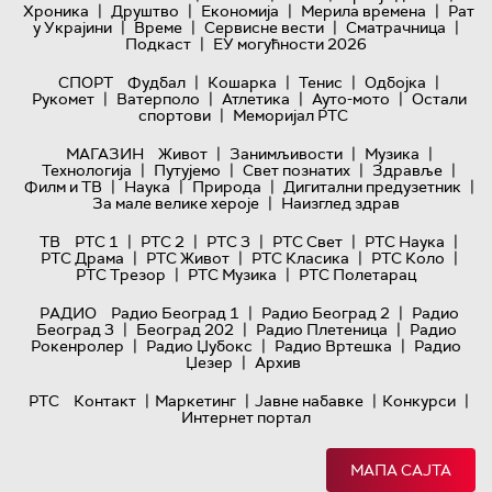
|
|
|
|
Хроника
Друштво
Економија
Мерила времена
Рат
|
|
|
|
у Украјини
Време
Сервисне вести
Сматрачница
|
Подкаст
ЕУ могућности 2026
|
|
|
|
СПОРТ
Фудбал
Кошарка
Тенис
Одбојка
|
|
|
|
Рукомет
Ватерполо
Атлетика
Ауто-мото
Остали
|
спортови
Меморијал РТС
|
|
|
МАГАЗИН
Живот
Занимљивости
Музика
|
|
|
|
Технологијa
Путујемо
Свет познатих
Здравље
|
|
|
|
Филм и ТВ
Наука
Природа
Дигитални предузетник
|
За мале велике хероје
Наизглед здрав
|
|
|
|
|
ТВ
РТС 1
РТС 2
РТС 3
РТС Свет
РТС Наука
|
|
|
|
РТС Драма
РТС Живот
РТС Класика
РТС Коло
|
|
РТС Трезор
РТС Музика
РТС Полетарац
|
|
РАДИО
Радио Београд 1
Радио Београд 2
Радио
|
|
|
Београд 3
Београд 202
Радио Плетеница
Радио
|
|
|
Рокенролер
Радио Џубокс
Радио Вртешка
Радио
|
Џезер
Архив
|
|
|
|
РТС
Контакт
Маркетинг
Јавне набавке
Конкурси
Интернет портал
МАПА САЈТА