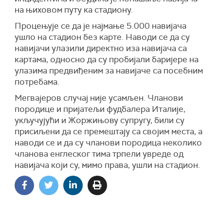
на њиховом путу ка стадиону.
Процењује се да је најмање 5.000 навијача
ушло на стадион без карте. Наводи се да су
навијачи улазили директно иза навијача са
картама, односно да су пробијали баријере на
улазима предвиђеним за навијаче са посебним
потребама.
Мегвајеров случај није усамљен. Чланови
породице и пријатељи фудбалера Италије,
укључујући и Жоржињову супругу, били су
присиљени да се премештају са својим места, а
наводи се и да су чланови породица неколико
чланова енглеског тима трпели увреде од
навијача који су, мимо права, ушли на стадион.