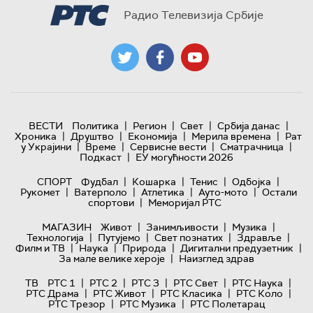
Радио Телевизија Србије
|
|
|
|
ВЕСТИ
Политика
Регион
Свет
Србија данас
|
|
|
|
Хроника
Друштво
Економија
Мерила времена
Рат
|
|
|
|
у Украјини
Време
Сервисне вести
Сматрачница
|
Подкаст
ЕУ могућности 2026
|
|
|
|
СПОРТ
Фудбал
Кошарка
Тенис
Одбојка
|
|
|
|
Рукомет
Ватерполо
Атлетика
Ауто-мото
Остали
|
спортови
Меморијал РТС
|
|
|
МАГАЗИН
Живот
Занимљивости
Музика
|
|
|
|
Технологијa
Путујемо
Свет познатих
Здравље
|
|
|
|
Филм и ТВ
Наука
Природа
Дигитални предузетник
|
За мале велике хероје
Наизглед здрав
|
|
|
|
|
ТВ
РТС 1
РТС 2
РТС 3
РТС Свет
РТС Наука
|
|
|
|
РТС Драма
РТС Живот
РТС Класика
РТС Коло
|
|
РТС Трезор
РТС Музика
РТС Полетарац