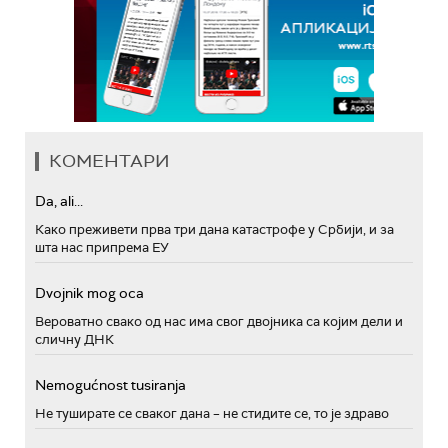
КОМЕНТАРИ
Da, ali...
Како преживети прва три дана катастрофе у Србији, и за
шта нас припрема ЕУ
Dvojnik mog oca
Вероватно свако од нас има свог двојника са којим дели и
сличну ДНК
Nemogućnost tusiranja
Не туширате се сваког дана – не стидите се, то је здраво