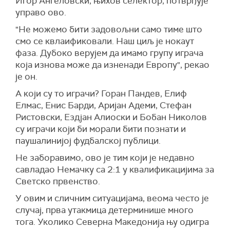
Игор Ангеловски, њихов селектор, потврђује
управо ово.
"Не можемо бити задовољни само тиме што
смо се квлаификовали. Наш циљ је нокаут
фаза. Дубоко верујем да имамо групу играча
која изнова може да изненади Европу", рекао
је он.
А који су то играчи? Горан Пандев, Елиф
Елмас, Енис Барди, Аријан Адеми, Стефан
Ристовски, Ездјан Алиоски и Бобан Николов
су играчи који би морали бити познати и
паушалинијој фудбалској публици.
Не заборавимо, ово је тим који је недавно
савладао Немачку са 2:1 у квалификацијима за
Светско првенство.
У овим и сличним ситуацијама, веома често је
случај, прва утакмица детерминише много
тога. Уколико Северна Македонија њу одигра