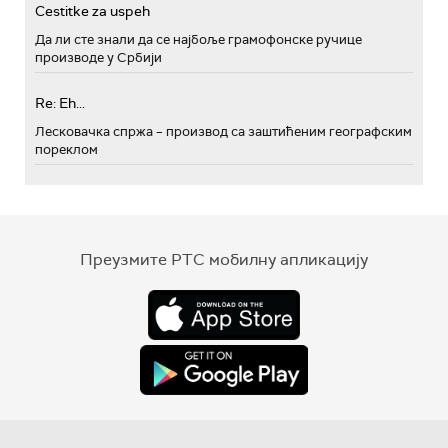
Cestitke za uspeh
Да ли сте знали да се најбоље грамофонске ручице
производе у Србији
Re: Eh...
Лесковачка спржа – производ са заштићеним географским
пореклом
Преузмите РТС мобилну апликацију