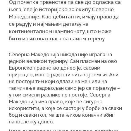
Од почетка првенства па све до одласка са
њега, све је историјско за екипу Северне
Македоније. Као дебитанти, имају право да
се радују и најмањем детаљу на
континенталном шампионату, што може
бити и њихова снага на самом терену.
Северна Македонија никада није играла на
једном великом турниру. Сам пласман на ово
Европско првенство донео је, сасвим
природно, много радости читавој земљи. Али
не постоји тим који одлази на меч или на
такмичење задовољан само јер се појављује –
у том смисли разлике не постоје. Северна
Македонија има право, које ће сигурно
искористити, а које се састоји у борби за сваки
бод и сваки гол, ма шта њихов коначни збиг
напослетку донео.