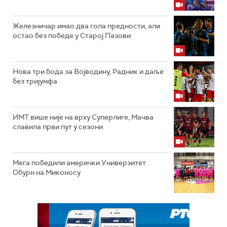
Железничар имао два гола предности, али
остао без победе у Старој Пазови
Нова три бода за Војводину, Радник и даље
без тријумфа
ИМТ више није на врху Суперлиге, Мачва
славила први пут у сезони
Мега победили амерички Универзитет
Обурн на Миконосу