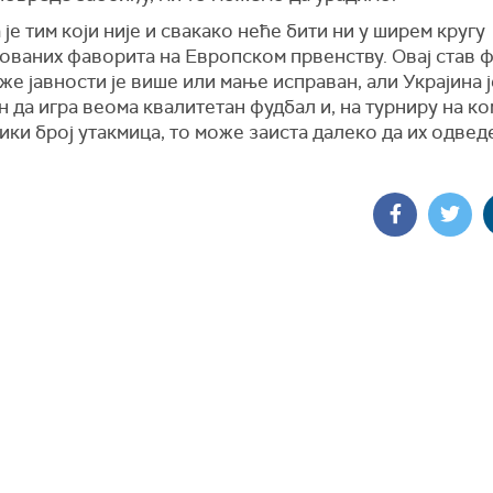
 је тим који није и свакако неће бити ни у ширем кругу
ованих фаворита на Европском првенству. Овај став 
же јавности је више или мање исправан, али Украјина ј
 да игра веома квалитетан фудбал и, на турниру на ко
ики број утакмица, то може заиста далеко да их одвед