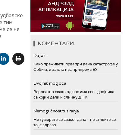
фудбалске
е тим
ме се не
е.
КОМЕНТАРИ
Da, ali...
Како преживети прва три дана катастрофе у
Србији, и за шта нас припрема ЕУ
Dvojnik mog oca
Вероватно свако од нас има свог двојника
са којим дели и сличну ДНК
Nemogućnost tusiranja
Не туширате се сваког дана – не стидите се,
то је здраво