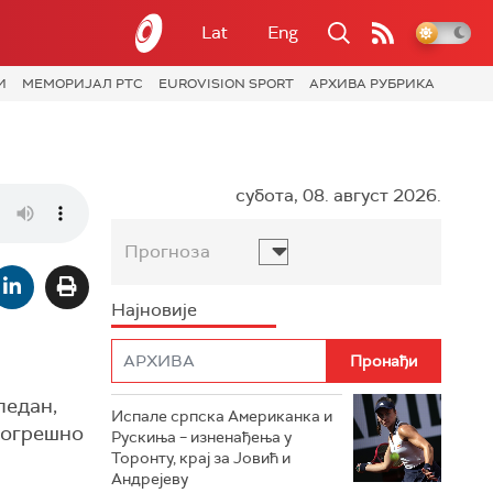
Lat
Eng
И
МЕМОРИЈАЛ РТС
EUROVISION SPORT
АРХИВА РУБРИКА
субота, 08. август 2026.
Прогноза
Најновије
ледан,
Испале српска Американка и
погрешно
Рускиња – изненађења у
Торонту, крај за Јовић и
Андрејеву