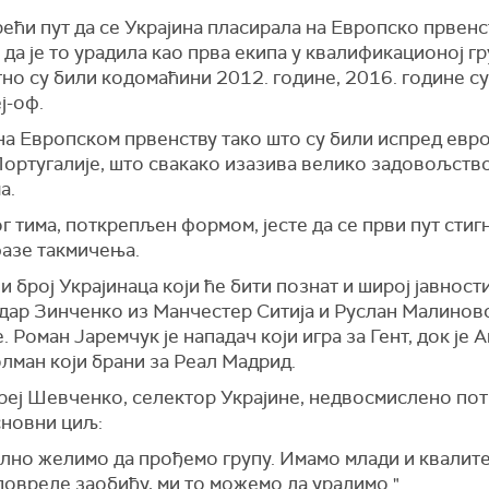
рећи пут да се Украјина пласирала на Европско првенс
 да је то урадила као прва екипа у квалификационој гр
но су били кодомаћини 2012. године, 2016. године с
ј-оф.
на Европском првенству тако што су били испред евр
ортугалије, што свакако изазива велико задовољство
ма.
 тима, поткрепљен формом, јесте да се први пут стиг
фазе такмичења.
и број Украјинаца који ће бити познат и широј јавности
дар Зинченко из Манчестер Ситија и Руслан Малинов
. Роман Јаремчук је нападач који игра за Гент, док је 
лман који брани за Реал Мадрид.
реј Шевченко, селектор Украјине, недвосмислено пот
сновни циљ:
лно желимо да прођемо групу. Имамо млади и квалитет
повреде заобиђу, ми то можемо да урадимо."