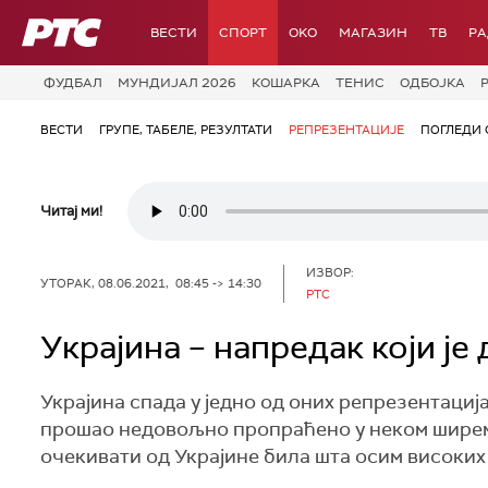
РТС
ВЕСТИ
СПОРТ
OKO
МАГАЗИН
ТВ
Р
ФУДБАЛ
МУНДИЈАЛ 2026
КОШАРКА
ТЕНИС
ОДБОЈКА
ВЕСТИ
ГРУПЕ, ТАБЕЛЕ, РЕЗУЛТАТИ
РЕПРЕЗЕНТАЦИЈЕ
ПОГЛЕДИ 
Читај ми!
ИЗВОР:
УТОРАК, 08.06.2021, 08:45 -> 14:30
РТС
Украјина – напредак који је
Украјина спада у једно од оних репрезентација
прошао недовољно пропраћено у неком ширем 
очекивати од Украјине била шта осим високих 