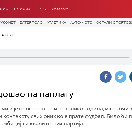
АДИО
ЕМИСИЈЕ
РТС
Остало
РУКОМЕТ
ВАТЕРПОЛО
АТЛЕТИКА
АУТО-МОТО
ОСТАЛИ СПОРТОВ
СА КЛУПЕ
 дошао на наплату
 чији је прогрес током неколико година, иако очиг
контексту свих оних које прате фудбал. Било би 
амбиција и квалитетних партија.