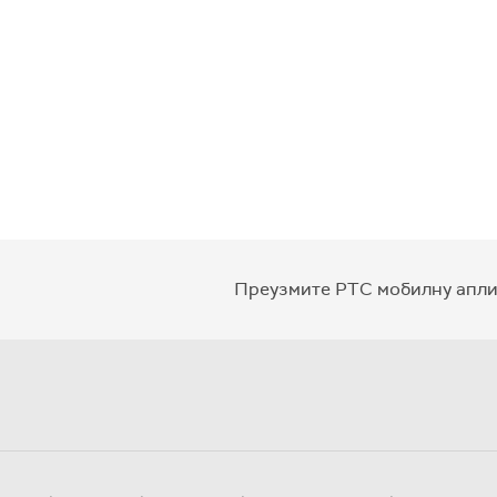
Преузмите РТС мобилну апли