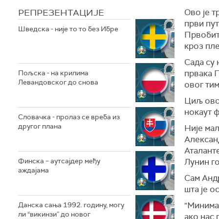
РЕПРЕЗЕНТАЦИЈЕ
Ово је т
први пут
Шведска - није то то без Ибре
Првобит
кроз пле
Сада су 
првака П
Пољска - на крилима
Левандовског до снова
овог ти
Циљ овог
нокаут 
Словачка - пролаз се вреба из
другог плана
Није мал
Алексан
Аталанте
Финска – аутсајдер међу
Лунин го
аждајама
Сам Анд
шта је о
"Минима
Данска сања 1992. годину, могу
ли “викинзи” до новог
ако нас 