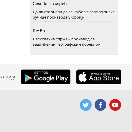
Cestitke za uspeh
Да ли сте знали да се најбоље грамофонске
ручице производе у Србији
Re: Eh...
Лесковачка спржа – производ са
заштићеним географским пореклом
кацију