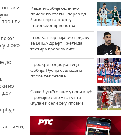
тво, али
Кадети Србије одлично
упи.
почели па стали – пораз од
Литваније на старту
у прошли
Европског првенства
Енес Кантер најавио пријаву
опског
за ВНБА драфт – жели да
 у и око
тестира правила лиге
не до
Преокрет одбојкашица
Србије, Русија савладана
после пет сетова
.
ски из
Саша Лукић стиже у нови клуб
Андриј
Премијер лиге – напушта
Фулам и сели се у Ипсвич
врђује
ан тим и,