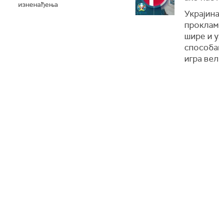
изненађења
Украјина
проклам
шире и у
способан
игра вел